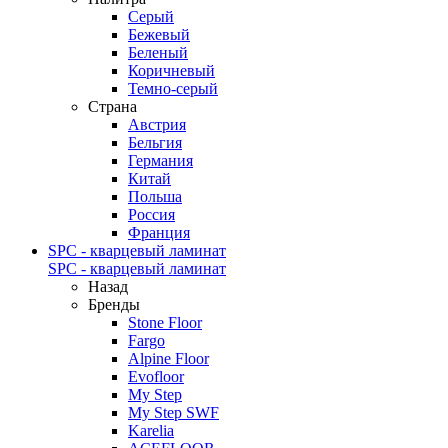
Серый
Бежевый
Беленый
Коричневый
Темно-серый
Страна
Австрия
Бельгия
Германия
Китай
Польша
Россия
Франция
SPC - кварцевый ламинат
SPC - кварцевый ламинат
Назад
Бренды
Stone Floor
Fargo
Alpine Floor
Evofloor
My Step
My Step SWF
Karelia