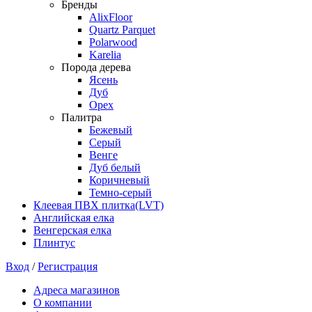
Бренды
AlixFloor
Quartz Parquet
Polarwood
Karelia
Порода дерева
Ясень
Дуб
Орех
Палитра
Бежевый
Серый
Венге
Дуб белый
Коричневый
Темно-серый
Клеевая ПВХ плитка(LVT)
Английская елка
Венгерская елка
Плинтус
Вход
/
Регистрация
Адреса магазинов
О компании