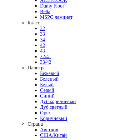
ACEFLOOR
Damy Floor
Betta
MSPC ламинат
Класс
32
33
34
42
43
32/41
33/42
Палитра
Бежевый
Беленый
Белый
Серый
Синий
Дуб коричневый
Дуб светлый
Орех
Коричневый
Страна
Австрия
США/Китай