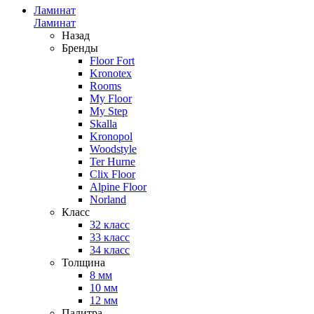
Ламинат
Ламинат
Назад
Бренды
Floor Fort
Kronotex
Rooms
My Floor
My Step
Skalla
Kronopol
Woodstyle
Ter Hurne
Clix Floor
Alpine Floor
Norland
Класс
32 класс
33 класс
34 класс
Толщина
8 мм
10 мм
12 мм
Палитра