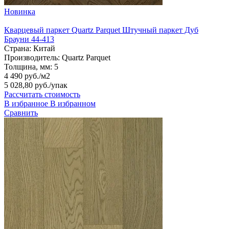
Новинка
Кварцевый паркет Quartz Parquet Штучный паркет Дуб
Брауни 44-413
Страна:
Китай
Производитель:
Quartz Parquet
Толщина, мм:
5
4 490 руб./м2
5 028,80 руб.
/упак
Рассчитать стоимость
В избранное
В избранном
Сравнить