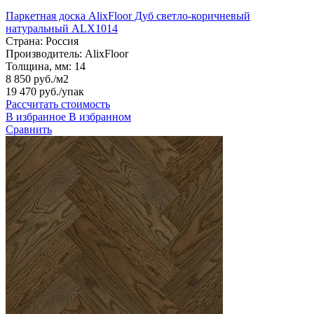
Паркетная доска AlixFloor Дуб светло-коричневый
натуральный ALX1014
Страна:
Россия
Производитель:
AlixFloor
Толщина, мм:
14
8 850 руб./м2
19 470 руб.
/упак
Рассчитать стоимость
В избранное
В избранном
Сравнить