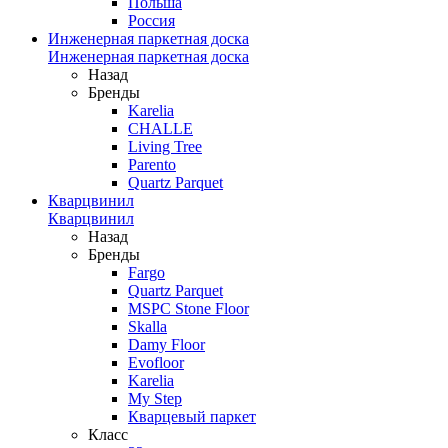
Польша
Россия
Инженерная паркетная доска
Инженерная паркетная доска
Назад
Бренды
Karelia
CHALLE
Living Tree
Parento
Quartz Parquet
Кварцвинил
Кварцвинил
Назад
Бренды
Fargo
Quartz Parquet
MSPC Stone Floor
Skalla
Damy Floor
Evofloor
Karelia
My Step
Кварцевый паркет
Класс