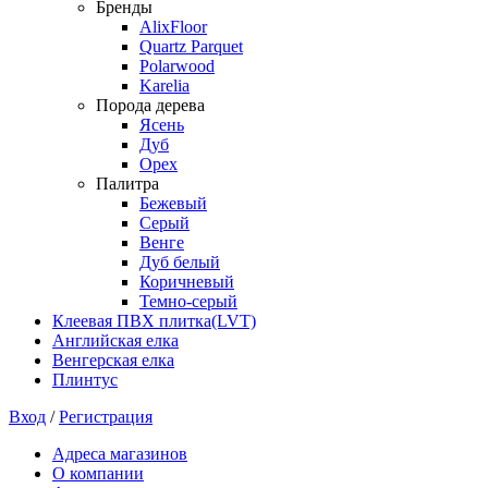
Бренды
AlixFloor
Quartz Parquet
Polarwood
Karelia
Порода дерева
Ясень
Дуб
Орех
Палитра
Бежевый
Серый
Венге
Дуб белый
Коричневый
Темно-серый
Клеевая ПВХ плитка(LVT)
Английская елка
Венгерская елка
Плинтус
Вход
/
Регистрация
Адреса магазинов
О компании