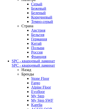
Серый
Бежевый
Беленый
Коричневый
Темно-серый
Страна
Австрия
Бельгия
Германия
Китай
Польша
Россия
Франция
SPC - кварцевый ламинат
SPC - кварцевый ламинат
Назад
Бренды
Stone Floor
Fargo
Alpine Floor
Evofloor
My Step
My Step SWF
Karelia