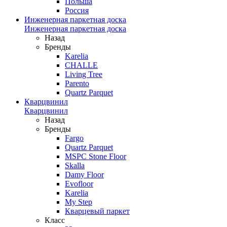
Польша
Россия
Инженерная паркетная доска
Инженерная паркетная доска
Назад
Бренды
Karelia
CHALLE
Living Tree
Parento
Quartz Parquet
Кварцвинил
Кварцвинил
Назад
Бренды
Fargo
Quartz Parquet
MSPC Stone Floor
Skalla
Damy Floor
Evofloor
Karelia
My Step
Кварцевый паркет
Класс