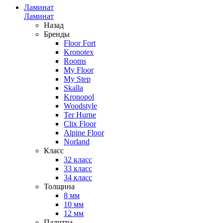
Ламинат
Ламинат
Назад
Бренды
Floor Fort
Kronotex
Rooms
My Floor
My Step
Skalla
Kronopol
Woodstyle
Ter Hurne
Clix Floor
Alpine Floor
Norland
Класс
32 класс
33 класс
34 класс
Толщина
8 мм
10 мм
12 мм
Палитра