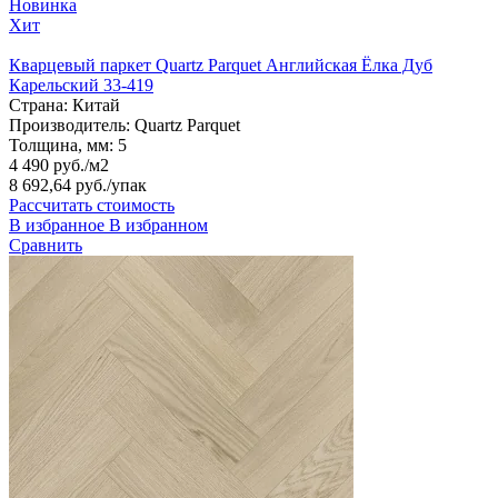
Новинка
Хит
Кварцевый паркет Quartz Parquet Английская Ёлка Дуб
Карельский 33-419
Страна:
Китай
Производитель:
Quartz Parquet
Толщина, мм:
5
4 490 руб./м2
8 692,64 руб.
/упак
Рассчитать стоимость
В избранное
В избранном
Сравнить