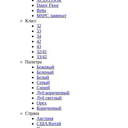
ACEFLOOR
Damy Floor
Betta
MSPC ламинат
Класс
32
33
34
42
43
32/41
33/42
Палитра
Бежевый
Беленый
Белый
Серый
Синий
Дуб коричневый
Дуб светлый
Орех
Коричневый
Страна
Австрия
США/Китай