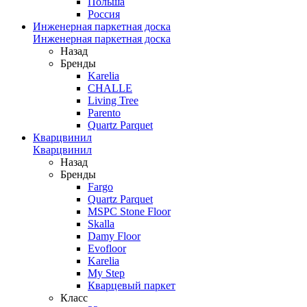
Польша
Россия
Инженерная паркетная доска
Инженерная паркетная доска
Назад
Бренды
Karelia
CHALLE
Living Tree
Parento
Quartz Parquet
Кварцвинил
Кварцвинил
Назад
Бренды
Fargo
Quartz Parquet
MSPC Stone Floor
Skalla
Damy Floor
Evofloor
Karelia
My Step
Кварцевый паркет
Класс