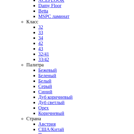
ACEFLOOR
Damy Floor
Betta
MSPC ламинат
Класс
32
33
34
42
43
32/41
33/42
Палитра
Бежевый
Беленый
Белый
Серый
Синий
Дуб коричневый
Дуб светлый
Орех
Коричневый
Страна
Австрия
США/Китай