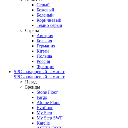
Серый
Бежевый
Беленый
Коричневый
Темно-серый
Страна
Австрия
Бельгия
Германия
Китай
Польша
Россия
Франция
SPC - кварцевый ламинат
SPC - кварцевый ламинат
Назад
Бренды
Stone Floor
Fargo
Alpine Floor
Evofloor
My Step
My Step SWF
Karelia