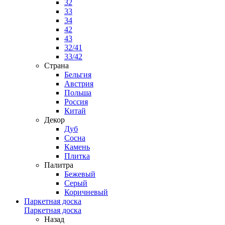
32
33
34
42
43
32/41
33/42
Страна
Бельгия
Австрия
Польша
Россия
Китай
Декор
Дуб
Сосна
Камень
Плитка
Палитра
Бежевый
Серый
Коричневый
Паркетная доска
Паркетная доска
Назад