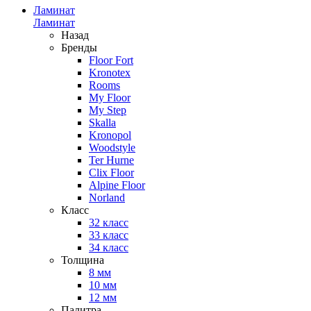
Ламинат
Ламинат
Назад
Бренды
Floor Fort
Kronotex
Rooms
My Floor
My Step
Skalla
Kronopol
Woodstyle
Ter Hurne
Clix Floor
Alpine Floor
Norland
Класс
32 класс
33 класс
34 класс
Толщина
8 мм
10 мм
12 мм
Палитра