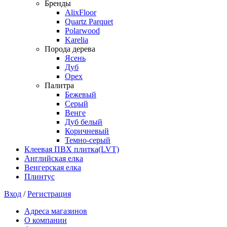
Бренды
AlixFloor
Quartz Parquet
Polarwood
Karelia
Порода дерева
Ясень
Дуб
Орех
Палитра
Бежевый
Серый
Венге
Дуб белый
Коричневый
Темно-серый
Клеевая ПВХ плитка(LVT)
Английская елка
Венгерская елка
Плинтус
Вход
/
Регистрация
Адреса магазинов
О компании