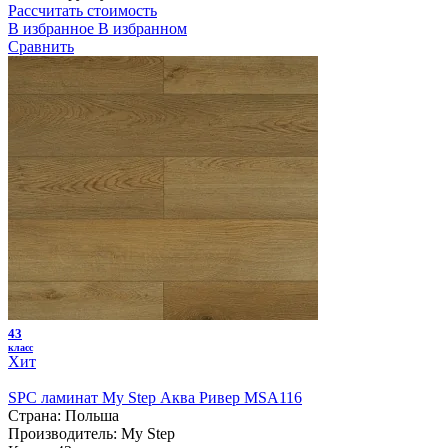
Рассчитать стоимость
В избранное
В избранном
Сравнить
43
класс
Хит
SPC ламинат My Step Аква Ривер MSA116
Страна:
Польша
Производитель:
My Step