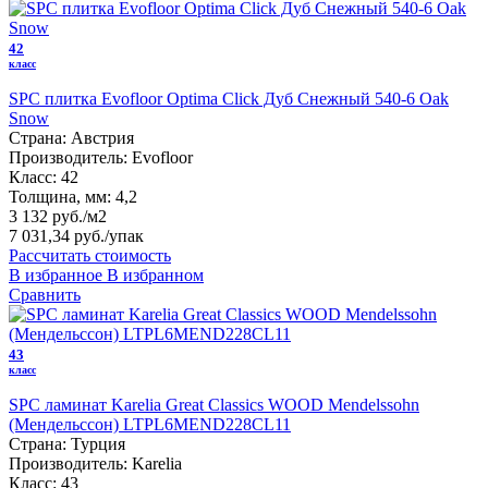
42
класс
SPC плитка Evofloor Optima Click Дуб Снежный 540-6 Оak
Snow
Страна:
Австрия
Производитель:
Evofloor
Класс:
42
Толщина, мм:
4,2
3 132 руб./м2
7 031,34 руб.
/упак
Рассчитать стоимость
В избранное
В избранном
Сравнить
43
класс
SPC ламинат Karelia Great Classics WOOD Mendelssohn
(Мендельссон) LTPL6MEND228CL11
Страна:
Турция
Производитель:
Karelia
Класс:
43