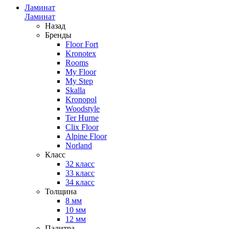
Ламинат
Ламинат
Назад
Бренды
Floor Fort
Kronotex
Rooms
My Floor
My Step
Skalla
Kronopol
Woodstyle
Ter Hurne
Clix Floor
Alpine Floor
Norland
Класс
32 класс
33 класс
34 класс
Толщина
8 мм
10 мм
12 мм
Палитра