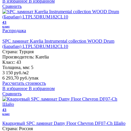
В избранное
В избранном
Сравнить
43
класс
Распродажа
SPC ламинат Karelia Instrumental collection WOOD Drum
(Барабан) LTPL5DRUM182CL10
Страна:
Турция
Производитель:
Karelia
Класс:
43
Толщина, мм:
5
3 150 руб./м2
6 293,70 руб.
/упак
Рассчитать стоимость
В избранное
В избранном
Сравнить
43
класс
Кварцевый SPC ламинат Damy Floor Chevron DF07-Ch Шайо
Страна:
Россия