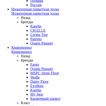
Польша
Россия
Инженерная паркетная доска
Инженерная паркетная доска
Назад
Бренды
Karelia
CHALLE
Living Tree
Parento
Quartz Parquet
Кварцвинил
Кварцвинил
Назад
Бренды
Fargo
Quartz Parquet
MSPC Stone Floor
Skalla
Damy Floor
Evofloor
Karelia
My Step
Кварцевый паркет
Класс