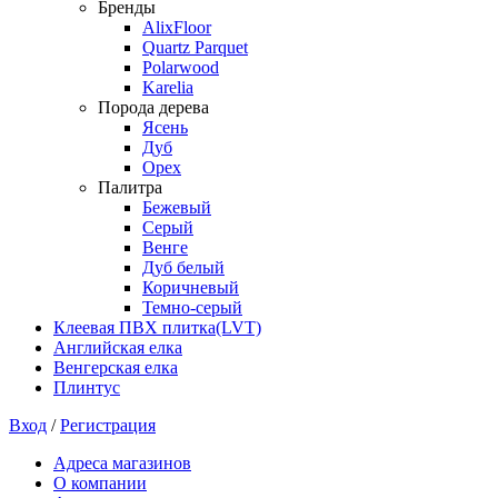
Бренды
AlixFloor
Quartz Parquet
Polarwood
Karelia
Порода дерева
Ясень
Дуб
Орех
Палитра
Бежевый
Серый
Венге
Дуб белый
Коричневый
Темно-серый
Клеевая ПВХ плитка(LVT)
Английская елка
Венгерская елка
Плинтус
Вход
/
Регистрация
Адреса магазинов
О компании