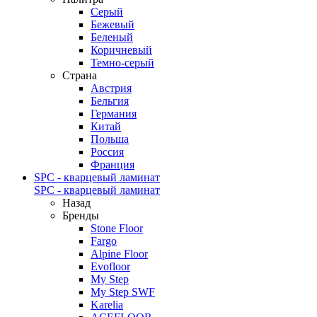
Серый
Бежевый
Беленый
Коричневый
Темно-серый
Страна
Австрия
Бельгия
Германия
Китай
Польша
Россия
Франция
SPC - кварцевый ламинат
SPC - кварцевый ламинат
Назад
Бренды
Stone Floor
Fargo
Alpine Floor
Evofloor
My Step
My Step SWF
Karelia