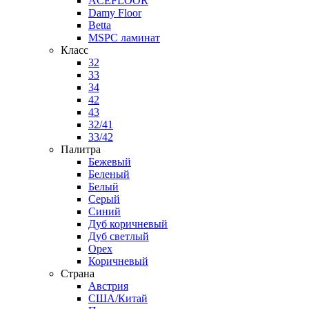
ACEFLOOR
Damy Floor
Betta
MSPC ламинат
Класс
32
33
34
42
43
32/41
33/42
Палитра
Бежевый
Беленый
Белый
Серый
Синий
Дуб коричневый
Дуб светлый
Орех
Коричневый
Страна
Австрия
США/Китай