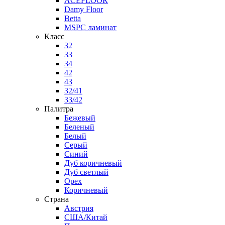
ACEFLOOR
Damy Floor
Betta
MSPC ламинат
Класс
32
33
34
42
43
32/41
33/42
Палитра
Бежевый
Беленый
Белый
Серый
Синий
Дуб коричневый
Дуб светлый
Орех
Коричневый
Страна
Австрия
США/Китай