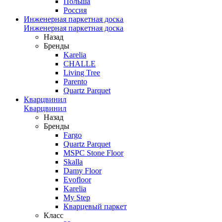
Польша
Россия
Инженерная паркетная доска
Инженерная паркетная доска
Назад
Бренды
Karelia
CHALLE
Living Tree
Parento
Quartz Parquet
Кварцвинил
Кварцвинил
Назад
Бренды
Fargo
Quartz Parquet
MSPC Stone Floor
Skalla
Damy Floor
Evofloor
Karelia
My Step
Кварцевый паркет
Класс