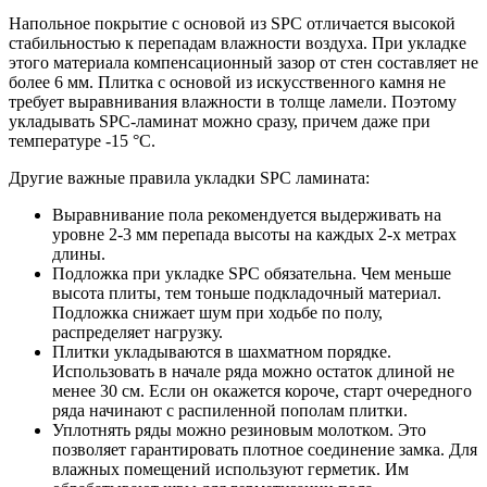
Напольное покрытие с основой из SPC отличается высокой
стабильностью к перепадам влажности воздуха. При укладке
этого материала компенсационный зазор от стен составляет не
более 6 мм. Плитка с основой из искусственного камня не
требует выравнивания влажности в толще ламели. Поэтому
укладывать SPC-ламинат можно сразу, причем даже при
температуре -15 °C.
Другие важные правила укладки SPC ламината:
Выравнивание пола рекомендуется выдерживать на
уровне 2-3 мм перепада высоты на каждых 2-х метрах
длины.
Подложка при укладке SPC обязательна. Чем меньше
высота плиты, тем тоньше подкладочный материал.
Подложка снижает шум при ходьбе по полу,
распределяет нагрузку.
Плитки укладываются в шахматном порядке.
Использовать в начале ряда можно остаток длиной не
менее 30 см. Если он окажется короче, старт очередного
ряда начинают с распиленной пополам плитки.
Уплотнять ряды можно резиновым молотком. Это
позволяет гарантировать плотное соединение замка. Для
влажных помещений используют герметик. Им