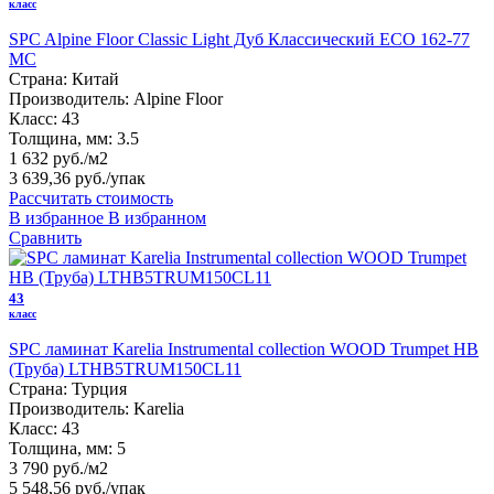
класс
SPC Alpine Floor Classic Light Дуб Классический ECO 162-77
MC
Страна:
Китай
Производитель:
Alpine Floor
Класс:
43
Толщина, мм:
3.5
1 632 руб./м2
3 639,36 руб.
/упак
Рассчитать стоимость
В избранное
В избранном
Сравнить
43
класс
SPC ламинат Karelia Instrumental collection WOOD Trumpet HB
(Труба) LTHB5TRUM150CL11
Страна:
Турция
Производитель:
Karelia
Класс:
43
Толщина, мм:
5
3 790 руб./м2
5 548,56 руб.
/упак