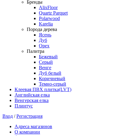
Бренды
AlixFloor
Quartz Parquet
Polarwood
Karelia
Порода дерева
Ясень
Дуб
Орех
Палитра
Бежевый
Серый
Венге
Дуб белый
Коричневый
Темно-серый
Клеевая ПВХ плитка(LVT)
Английская елка
Венгерская елка
Плинтус
Вход
/
Регистрация
Адреса магазинов
О компании