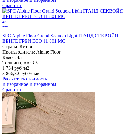
В избранное
В избранном
Сравнить
43
класс
SPC Alpine Floor Grand Sequoia Light ГРАНД СЕКВОЙЯ
ВЕНГЕ ГРЕЙ ЕСО 11-801 MC
Страна:
Китай
Производитель:
Alpine Floor
Класс:
43
Толщина, мм:
3.5
1 734 руб./м2
3 866,82 руб.
/упак
Рассчитать стоимость
В избранное
В избранном
Сравнить