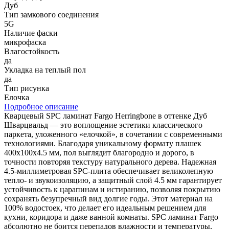
Дуб
Тип замкового соединения
5G
Наличие фаски
микрофаска
Влагостойкость
да
Укладка на теплый пол
да
Тип рисунка
Елочка
Подробное описание
Кварцевый SPC ламинат Fargo Herringbone в оттенке Дуб
Шварцвальд — это воплощение эстетики классического
паркета, уложенного «елочкой», в сочетании с современными
технологиями. Благодаря уникальному формату плашек
400х100х4.5 мм, пол выглядит благородно и дорого, в
точности повторяя текстуру натурального дерева. Надежная
4.5-миллиметровая SPC-плита обеспечивает великолепную
тепло- и звукоизоляцию, а защитный слой 4.5 мм гарантирует
устойчивость к царапинам и истиранию, позволяя покрытию
сохранять безупречный вид долгие годы. Этот материал на
100% водостоек, что делает его идеальным решением для
кухни, коридора и даже ванной комнаты. SPC ламинат Fargo
абсолютно не боится перепадов влажности и температуры,