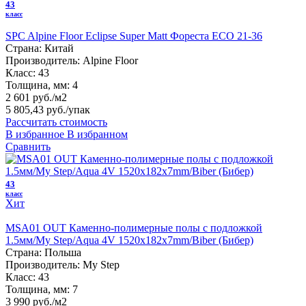
43
класс
SPC Alpine Floor Eclipse Super Matt Фореста ЕСО 21-36
Страна:
Китай
Производитель:
Alpine Floor
Класс:
43
Толщина, мм:
4
2 601 руб./м2
5 805,43 руб.
/упак
Рассчитать стоимость
В избранное
В избранном
Сравнить
43
класс
Хит
MSA01 OUT Каменно-полимерные полы с подложкой
1.5мм/My Step/Aqua 4V 1520х182х7mm/Biber (Бибер)
Страна:
Польша
Производитель:
My Step
Класс:
43
Толщина, мм:
7
3 990 руб./м2