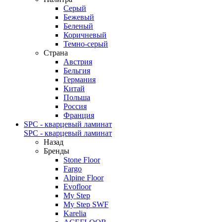
Серый
Бежевый
Беленый
Коричневый
Темно-серый
Страна
Австрия
Бельгия
Германия
Китай
Польша
Россия
Франция
SPC - кварцевый ламинат
SPC - кварцевый ламинат
Назад
Бренды
Stone Floor
Fargo
Alpine Floor
Evofloor
My Step
My Step SWF
Karelia