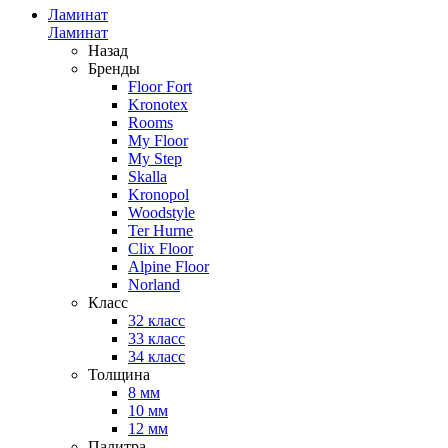
Ламинат
Ламинат
Назад
Бренды
Floor Fort
Kronotex
Rooms
My Floor
My Step
Skalla
Kronopol
Woodstyle
Ter Hurne
Clix Floor
Alpine Floor
Norland
Класс
32 класс
33 класс
34 класс
Толщина
8 мм
10 мм
12 мм
Палитра