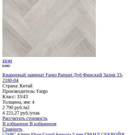
33/43
класс
Кварцевый ламинат Fargo Parquet Дуб Финский Залив 33-
2180-04
Страна:
Китай
Производитель:
Fargo
Класс:
33/43
Толщина, мм:
4
2 790 руб./м2
4 221,27 руб.
/упак
Рассчитать стоимость
В избранное
В избранном
Сравнить