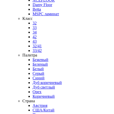
ACEFLOOR
Damy Floor
Betta
MSPC ламинат
Класс
32
33
34
42
43
32/41
33/42
Палитра
Бежевый
Беленый
Белый
Серый
Синий
Дуб коричневый
Дуб светлый
Орех
Коричневый
Страна
Австрия
США/Китай