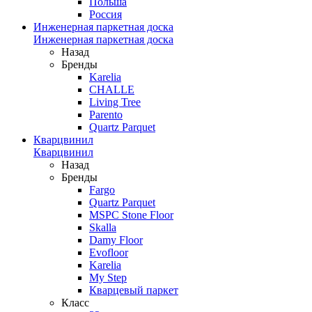
Польша
Россия
Инженерная паркетная доска
Инженерная паркетная доска
Назад
Бренды
Karelia
CHALLE
Living Tree
Parento
Quartz Parquet
Кварцвинил
Кварцвинил
Назад
Бренды
Fargo
Quartz Parquet
MSPC Stone Floor
Skalla
Damy Floor
Evofloor
Karelia
My Step
Кварцевый паркет
Класс