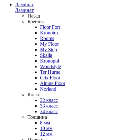
Ламинат
Ламинат
Назад
Бренды
Floor Fort
Kronotex
Rooms
My Floor
My Step
Skalla
Kronopol
Woodstyle
Ter Hurne
Clix Floor
Alpine Floor
Norland
Класс
32 класс
33 класс
34 класс
Толщина
8 мм
10 мм
12 мм
Палитра