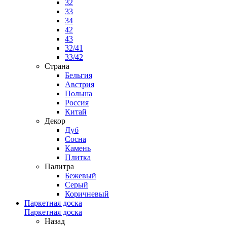
32
33
34
42
43
32/41
33/42
Страна
Бельгия
Австрия
Польша
Россия
Китай
Декор
Дуб
Сосна
Камень
Плитка
Палитра
Бежевый
Серый
Коричневый
Паркетная доска
Паркетная доска
Назад