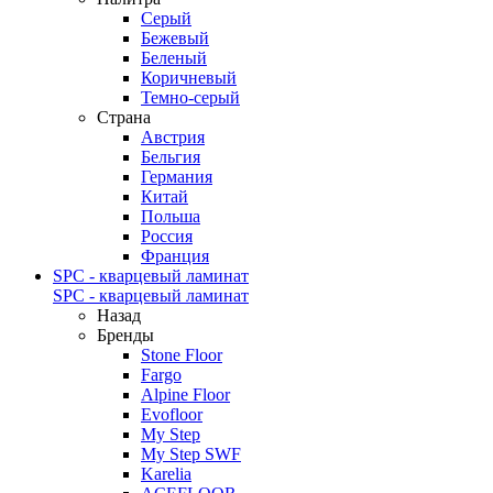
Серый
Бежевый
Беленый
Коричневый
Темно-серый
Страна
Австрия
Бельгия
Германия
Китай
Польша
Россия
Франция
SPC - кварцевый ламинат
SPC - кварцевый ламинат
Назад
Бренды
Stone Floor
Fargo
Alpine Floor
Evofloor
My Step
My Step SWF
Karelia