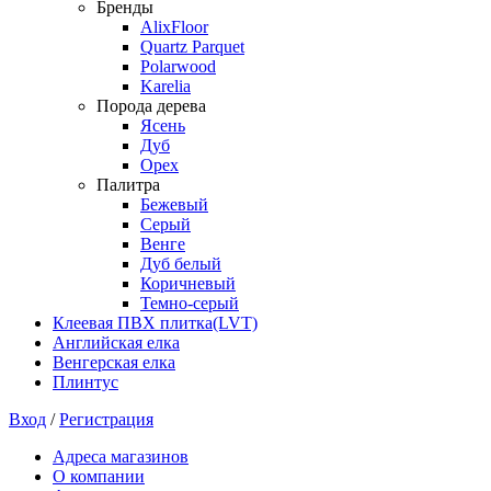
Бренды
AlixFloor
Quartz Parquet
Polarwood
Karelia
Порода дерева
Ясень
Дуб
Орех
Палитра
Бежевый
Серый
Венге
Дуб белый
Коричневый
Темно-серый
Клеевая ПВХ плитка(LVT)
Английская елка
Венгерская елка
Плинтус
Вход
/
Регистрация
Адреса магазинов
О компании