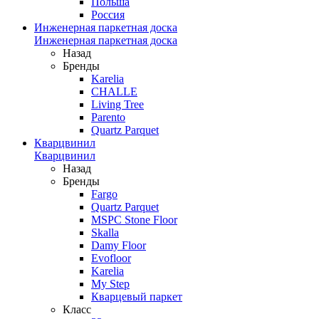
Польша
Россия
Инженерная паркетная доска
Инженерная паркетная доска
Назад
Бренды
Karelia
CHALLE
Living Tree
Parento
Quartz Parquet
Кварцвинил
Кварцвинил
Назад
Бренды
Fargo
Quartz Parquet
MSPC Stone Floor
Skalla
Damy Floor
Evofloor
Karelia
My Step
Кварцевый паркет
Класс