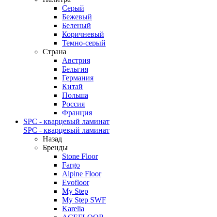
Серый
Бежевый
Беленый
Коричневый
Темно-серый
Страна
Австрия
Бельгия
Германия
Китай
Польша
Россия
Франция
SPC - кварцевый ламинат
SPC - кварцевый ламинат
Назад
Бренды
Stone Floor
Fargo
Alpine Floor
Evofloor
My Step
My Step SWF
Karelia