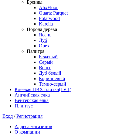
Бренды
AlixFloor
Quartz Parquet
Polarwood
Karelia
Порода дерева
Ясень
Дуб
Орех
Палитра
Бежевый
Серый
Венге
Дуб белый
Коричневый
Темно-серый
Клеевая ПВХ плитка(LVT)
Английская елка
Венгерская елка
Плинтус
Вход
/
Регистрация
Адреса магазинов
О компании