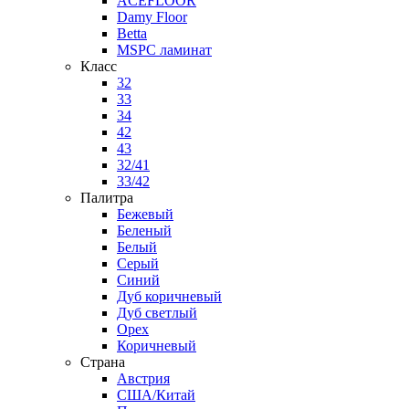
ACEFLOOR
Damy Floor
Betta
MSPC ламинат
Класс
32
33
34
42
43
32/41
33/42
Палитра
Бежевый
Беленый
Белый
Серый
Синий
Дуб коричневый
Дуб светлый
Орех
Коричневый
Страна
Австрия
США/Китай