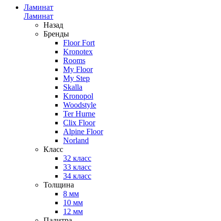
Ламинат
Ламинат
Назад
Бренды
Floor Fort
Kronotex
Rooms
My Floor
My Step
Skalla
Kronopol
Woodstyle
Ter Hurne
Clix Floor
Alpine Floor
Norland
Класс
32 класс
33 класс
34 класс
Толщина
8 мм
10 мм
12 мм
Палитра