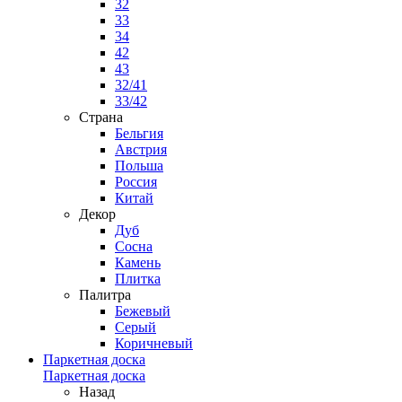
32
33
34
42
43
32/41
33/42
Страна
Бельгия
Австрия
Польша
Россия
Китай
Декор
Дуб
Сосна
Камень
Плитка
Палитра
Бежевый
Серый
Коричневый
Паркетная доска
Паркетная доска
Назад