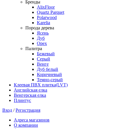
Бренды
AlixFloor
Quartz Parquet
Polarwood
Karelia
Порода дерева
Ясень
Дуб
Орех
Палитра
Бежевый
Серый
Венге
Дуб белый
Коричневый
Темно-серый
Клеевая ПВХ плитка(LVT)
Английская елка
Венгерская елка
Плинтус
Вход
/
Регистрация
Адреса магазинов
О компании