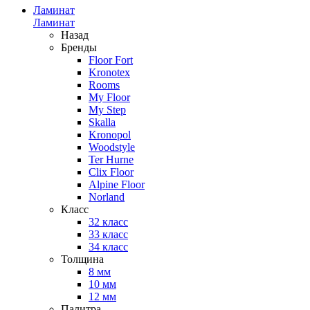
Ламинат
Ламинат
Назад
Бренды
Floor Fort
Kronotex
Rooms
My Floor
My Step
Skalla
Kronopol
Woodstyle
Ter Hurne
Clix Floor
Alpine Floor
Norland
Класс
32 класс
33 класс
34 класс
Толщина
8 мм
10 мм
12 мм
Палитра