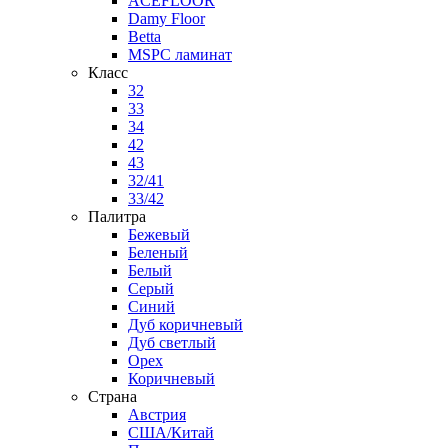
ACEFLOOR
Damy Floor
Betta
MSPC ламинат
Класс
32
33
34
42
43
32/41
33/42
Палитра
Бежевый
Беленый
Белый
Серый
Синий
Дуб коричневый
Дуб светлый
Орех
Коричневый
Страна
Австрия
США/Китай