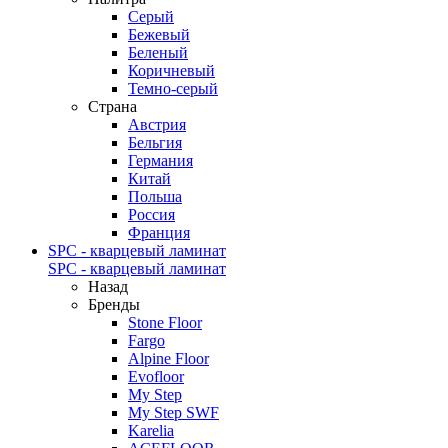
Серый
Бежевый
Беленый
Коричневый
Темно-серый
Страна
Австрия
Бельгия
Германия
Китай
Польша
Россия
Франция
SPC - кварцевый ламинат
SPC - кварцевый ламинат
Назад
Бренды
Stone Floor
Fargo
Alpine Floor
Evofloor
My Step
My Step SWF
Karelia