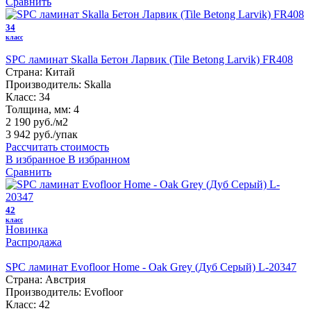
Сравнить
34
класс
SPC ламинат Skalla Бетон Ларвик (Tile Betong Larvik) FR408
Страна:
Китай
Производитель:
Skalla
Класс:
34
Толщина, мм:
4
2 190 руб./м2
3 942 руб.
/упак
Рассчитать стоимость
В избранное
В избранном
Сравнить
42
класс
Новинка
Распродажа
SPC ламинат Evofloor Home - Oak Grey (Дуб Серый) L-20347
Страна:
Австрия
Производитель:
Evofloor
Класс:
42