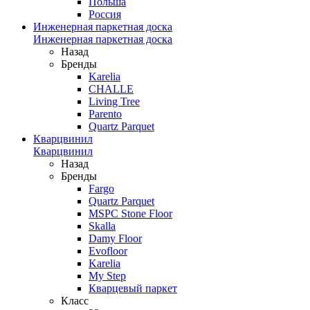
Польша
Россия
Инженерная паркетная доска
Инженерная паркетная доска
Назад
Бренды
Karelia
CHALLE
Living Tree
Parento
Quartz Parquet
Кварцвинил
Кварцвинил
Назад
Бренды
Fargo
Quartz Parquet
MSPC Stone Floor
Skalla
Damy Floor
Evofloor
Karelia
My Step
Кварцевый паркет
Класс