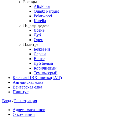
Бренды
AlixFloor
Quartz Parquet
Polarwood
Karelia
Порода дерева
Ясень
Дуб
Орех
Палитра
Бежевый
Серый
Венге
Дуб белый
Коричневый
Темно-серый
Клеевая ПВХ плитка(LVT)
Английская елка
Венгерская елка
Плинтус
Вход
/
Регистрация
Адреса магазинов
О компании