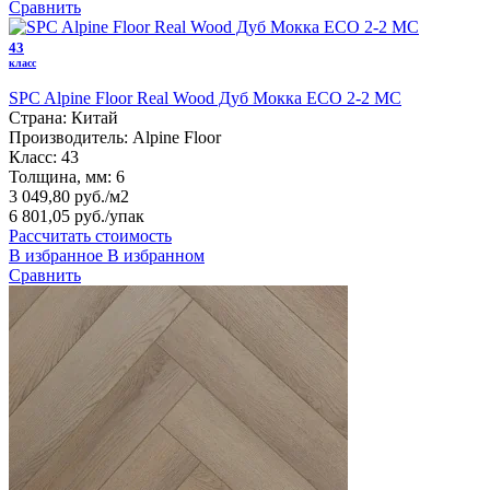
Сравнить
43
класс
SPC Alpine Floor Real Wood Дуб Мокка ECO 2-2 MC
Страна:
Китай
Производитель:
Alpine Floor
Класс:
43
Толщина, мм:
6
3 049,80 руб./м2
6 801,05 руб.
/упак
Рассчитать стоимость
В избранное
В избранном
Сравнить