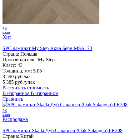
43
класс
Хит
SPC ламинат My Step Аква Берн MSA173
Страна:
Польша
Производитель:
My Step
Класс:
43
Толщина, мм:
5.05
3 590 руб./м2
5 385 руб.
/упак
Рассчитать стоимость
В избранное
В избранном
Сравнить
43
класс
Распродажа
SPC ламинат Skalla Дуб Саланген (Oak Salangen) PR208
Страна:
Китай