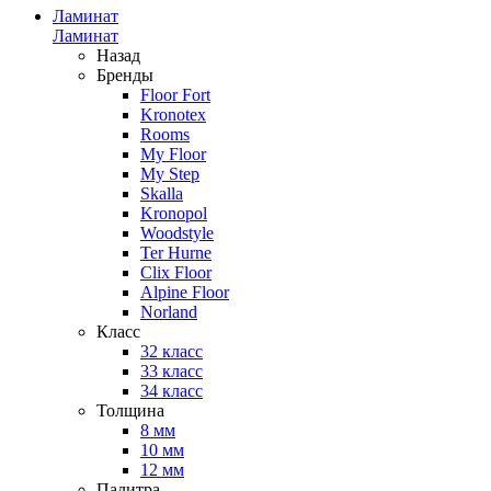
Ламинат
Ламинат
Назад
Бренды
Floor Fort
Kronotex
Rooms
My Floor
My Step
Skalla
Kronopol
Woodstyle
Ter Hurne
Clix Floor
Alpine Floor
Norland
Класс
32 класс
33 класс
34 класс
Толщина
8 мм
10 мм
12 мм
Палитра