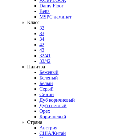
ACEFLOOR
Damy Floor
Betta
MSPC ламинат
Класс
32
33
34
42
43
32/41
33/42
Палитра
Бежевый
Беленый
Белый
Серый
Синий
Дуб коричневый
Дуб светлый
Орех
Коричневый
Страна
Австрия
США/Китай