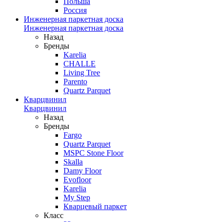
Польша
Россия
Инженерная паркетная доска
Инженерная паркетная доска
Назад
Бренды
Karelia
CHALLE
Living Tree
Parento
Quartz Parquet
Кварцвинил
Кварцвинил
Назад
Бренды
Fargo
Quartz Parquet
MSPC Stone Floor
Skalla
Damy Floor
Evofloor
Karelia
My Step
Кварцевый паркет
Класс