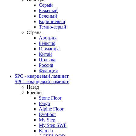
Серый
Бежевый
Беленый
Коричневый
Темно-серый
Страна
Австрия
Бельгия
Германия
Китай
Польша
Россия
Франция
SPC - кварцевый ламинат
SPC - кварцевый ламинат
Назад
Бренды
Stone Floor
Fargo
Alpine Floor
Evofloor
My Step
My Step SWF
Karelia