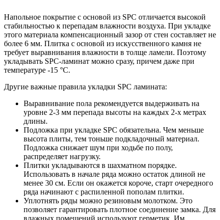
Напольное покрытие с основой из SPC отличается высокой
стабильностью к перепадам влажности воздуха. При укладке
этого материала компенсационный зазор от стен составляет не
более 6 мм. Плитка с основой из искусственного камня не
требует выравнивания влажности в толще ламели. Поэтому
укладывать SPC-ламинат можно сразу, причем даже при
температуре -15 °C.
Другие важные правила укладки SPC ламината:
Выравнивание пола рекомендуется выдерживать на
уровне 2-3 мм перепада высоты на каждых 2-х метрах
длины.
Подложка при укладке SPC обязательна. Чем меньше
высота плиты, тем тоньше подкладочный материал.
Подложка снижает шум при ходьбе по полу,
распределяет нагрузку.
Плитки укладываются в шахматном порядке.
Использовать в начале ряда можно остаток длиной не
менее 30 см. Если он окажется короче, старт очередного
ряда начинают с распиленной пополам плитки.
Уплотнять ряды можно резиновым молотком. Это
позволяет гарантировать плотное соединение замка. Для
влажных помещений используют герметик. Им