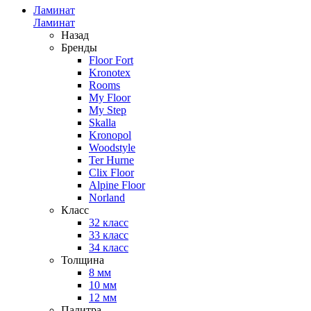
Ламинат
Ламинат
Назад
Бренды
Floor Fort
Kronotex
Rooms
My Floor
My Step
Skalla
Kronopol
Woodstyle
Ter Hurne
Clix Floor
Alpine Floor
Norland
Класс
32 класс
33 класс
34 класс
Толщина
8 мм
10 мм
12 мм
Палитра