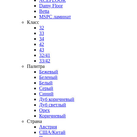
ACEFLOOR
Damy Floor
Betta
MSPC ламинат
Класс
32
33
34
42
43
32/41
33/42
Палитра
Бежевый
Беленый
Белый
Серый
Синий
Дуб коричневый
Дуб светлый
Орех
Коричневый
Страна
Австрия
США/Китай