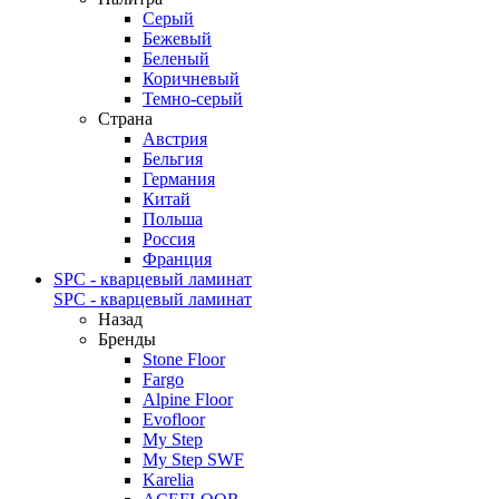
Серый
Бежевый
Беленый
Коричневый
Темно-серый
Страна
Австрия
Бельгия
Германия
Китай
Польша
Россия
Франция
SPC - кварцевый ламинат
SPC - кварцевый ламинат
Назад
Бренды
Stone Floor
Fargo
Alpine Floor
Evofloor
My Step
My Step SWF
Karelia