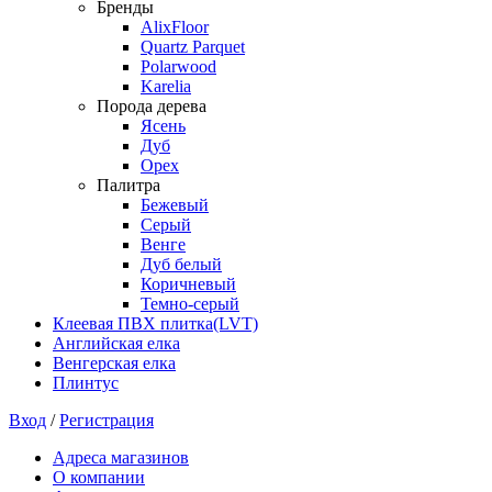
Бренды
AlixFloor
Quartz Parquet
Polarwood
Karelia
Порода дерева
Ясень
Дуб
Орех
Палитра
Бежевый
Серый
Венге
Дуб белый
Коричневый
Темно-серый
Клеевая ПВХ плитка(LVT)
Английская елка
Венгерская елка
Плинтус
Вход
/
Регистрация
Адреса магазинов
О компании