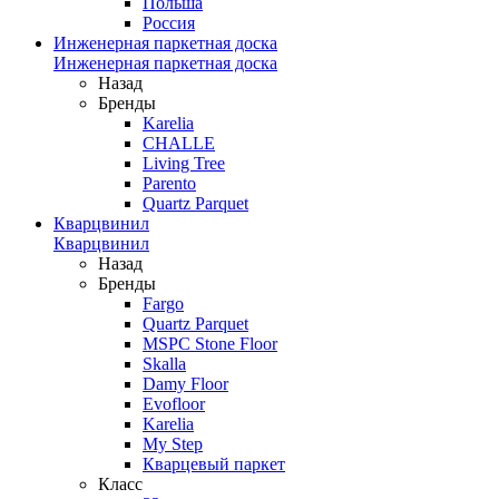
Польша
Россия
Инженерная паркетная доска
Инженерная паркетная доска
Назад
Бренды
Karelia
CHALLE
Living Tree
Parento
Quartz Parquet
Кварцвинил
Кварцвинил
Назад
Бренды
Fargo
Quartz Parquet
MSPC Stone Floor
Skalla
Damy Floor
Evofloor
Karelia
My Step
Кварцевый паркет
Класс