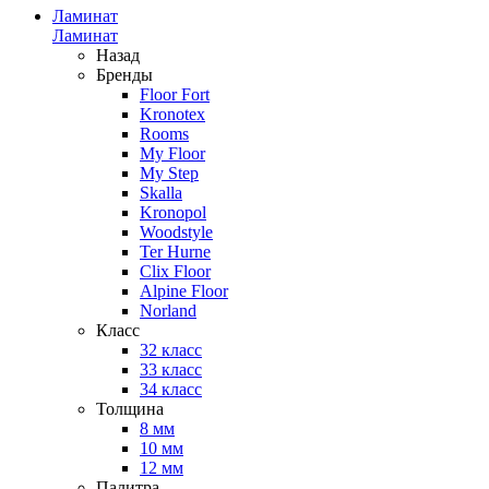
Ламинат
Ламинат
Назад
Бренды
Floor Fort
Kronotex
Rooms
My Floor
My Step
Skalla
Kronopol
Woodstyle
Ter Hurne
Clix Floor
Alpine Floor
Norland
Класс
32 класс
33 класс
34 класс
Толщина
8 мм
10 мм
12 мм
Палитра