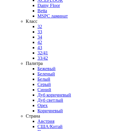
ACEFLOOR
Damy Floor
Betta
MSPC ламинат
Класс
32
33
34
42
43
32/41
33/42
Палитра
Бежевый
Беленый
Белый
Серый
Синий
Дуб коричневый
Дуб светлый
Орех
Коричневый
Страна
Австрия
США/Китай