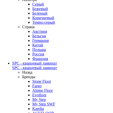
Серый
Бежевый
Беленый
Коричневый
Темно-серый
Страна
Австрия
Бельгия
Германия
Китай
Польша
Россия
Франция
SPC - кварцевый ламинат
SPC - кварцевый ламинат
Назад
Бренды
Stone Floor
Fargo
Alpine Floor
Evofloor
My Step
My Step SWF
Karelia