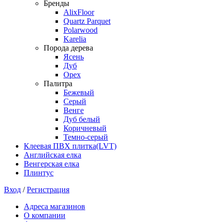
Бренды
AlixFloor
Quartz Parquet
Polarwood
Karelia
Порода дерева
Ясень
Дуб
Орех
Палитра
Бежевый
Серый
Венге
Дуб белый
Коричневый
Темно-серый
Клеевая ПВХ плитка(LVT)
Английская елка
Венгерская елка
Плинтус
Вход
/
Регистрация
Адреса магазинов
О компании