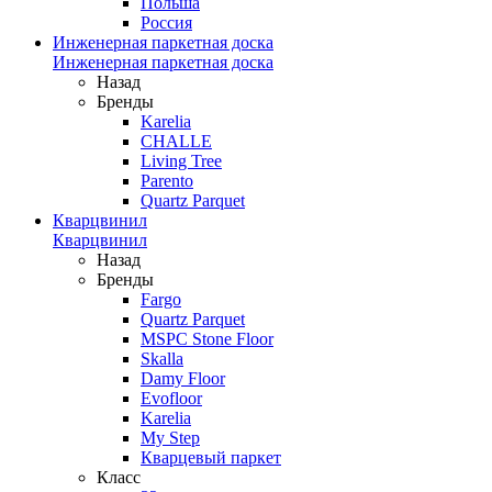
Польша
Россия
Инженерная паркетная доска
Инженерная паркетная доска
Назад
Бренды
Karelia
CHALLE
Living Tree
Parento
Quartz Parquet
Кварцвинил
Кварцвинил
Назад
Бренды
Fargo
Quartz Parquet
MSPC Stone Floor
Skalla
Damy Floor
Evofloor
Karelia
My Step
Кварцевый паркет
Класс