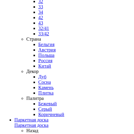
32
33
34
42
43
32/41
33/42
Страна
Бельгия
Австрия
Польша
Россия
Китай
Декор
Дуб
Сосна
Камень
Плитка
Палитра
Бежевый
Серый
Коричневый
Паркетная доска
Паркетная доска
Назад