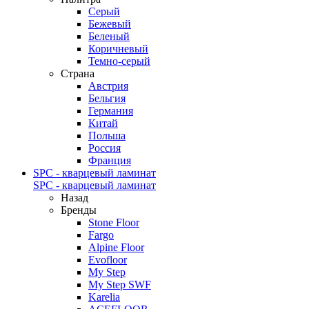
Серый
Бежевый
Беленый
Коричневый
Темно-серый
Страна
Австрия
Бельгия
Германия
Китай
Польша
Россия
Франция
SPC - кварцевый ламинат
SPC - кварцевый ламинат
Назад
Бренды
Stone Floor
Fargo
Alpine Floor
Evofloor
My Step
My Step SWF
Karelia