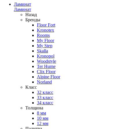
Ламинат
Ламинат
Назад
Бренды
Floor Fort
Kronotex
Rooms
My Floor
My Step
Skalla
Kronopol
Woodstyle
Ter Hurne
Clix Floor
Alpine Floor
Norland
Класс
32 класс
33 класс
34 класс
Толщина
8 мм
10 мм
12 мм
Палитра