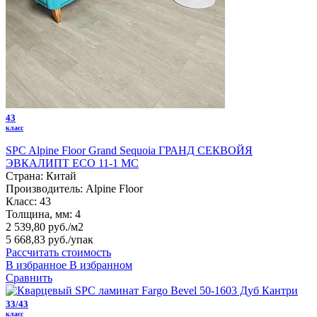
43
класс
SPC Alpine Floor Grand Sequoia ГРАНД СЕКВОЙЯ
ЭВКАЛИПТ ECO 11-1 MC
Страна:
Китай
Производитель:
Alpine Floor
Класс:
43
Толщина, мм:
4
2 539,80 руб./м2
5 668,83 руб.
/упак
Рассчитать стоимость
В избранное
В избранном
Сравнить
33/43
класс