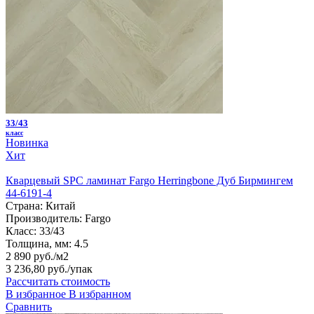
33/43
класс
Новинка
Хит
Кварцевый SPC ламинат Fargo Herringbone Дуб Бирмингем
44-6191-4
Страна:
Китай
Производитель:
Fargo
Класс:
33/43
Толщина, мм:
4.5
2 890 руб./м2
3 236,80 руб.
/упак
Рассчитать стоимость
В избранное
В избранном
Сравнить