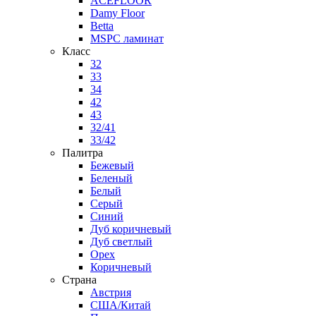
ACEFLOOR
Damy Floor
Betta
MSPC ламинат
Класс
32
33
34
42
43
32/41
33/42
Палитра
Бежевый
Беленый
Белый
Серый
Синий
Дуб коричневый
Дуб светлый
Орех
Коричневый
Страна
Австрия
США/Китай