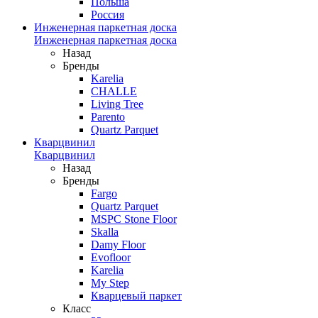
Польша
Россия
Инженерная паркетная доска
Инженерная паркетная доска
Назад
Бренды
Karelia
CHALLE
Living Tree
Parento
Quartz Parquet
Кварцвинил
Кварцвинил
Назад
Бренды
Fargo
Quartz Parquet
MSPC Stone Floor
Skalla
Damy Floor
Evofloor
Karelia
My Step
Кварцевый паркет
Класс