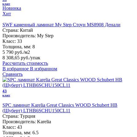
класс
Новинка
Хит
SWF каменный ламинат My Step Стоун MS8908 Денали
Страна:
Китай
Производитель:
My Step
Класс:
33
Толщина, мм:
8
5 790 руб./м2
8 308,65 руб.
/упак
Рассчитать стоимость
В избранное
В избранном
Сравнить
43
класс
SPC ламинат Karelia Great Classics WOOD Schubert HB
(Шуберт) LTHB6SCHU150CL11
Страна:
Турция
Производитель:
Karelia
Класс:
43
Толщина, мм:
6.5