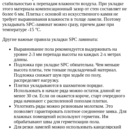
стабильностью к перепадам влажности воздуха. При укладке
этого материала компенсационный зазор от стен составляет не
более 6 мм. Плитка с основой из искусственного камня не
требует выравнивания влажности в толще ламели. Поэтому
укладывать SPC-ламинат можно сразу, причем даже при
температуре -15 °C.
Другие важные правила укладки SPC ламината:
Выравнивание пола рекомендуется выдерживать на
уровне 2-3 мм перепада высоты на каждых 2-х метрах
длины.
Подложка при укладке SPC обязательна. Чем меньше
высота плиты, тем тоньше подкладочный материал.
Подложка снижает шум при ходьбе по полу,
распределяет нагрузку.
Плитки укладываются в шахматном порядке.
Использовать в начале ряда можно остаток длиной не
менее 30 см. Если он окажется короче, старт очередного
ряда начинают с распиленной пополам плитки.
Уплотнять ряды можно резиновым молотком. Это
позволяет гарантировать плотное соединение замка. Для
влажных помещений используют герметик. Им
обрабатывают швы для герметизации пола.
Для резки ламелей можно использовать канцелярский