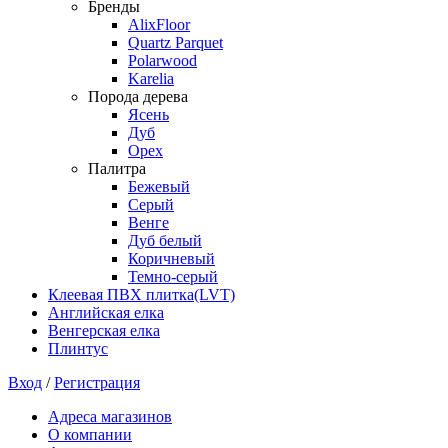
Бренды
AlixFloor
Quartz Parquet
Polarwood
Karelia
Порода дерева
Ясень
Дуб
Орех
Палитра
Бежевый
Серый
Венге
Дуб белый
Коричневый
Темно-серый
Клеевая ПВХ плитка(LVT)
Английская елка
Венгерская елка
Плинтус
Вход
/
Регистрация
Адреса магазинов
О компании