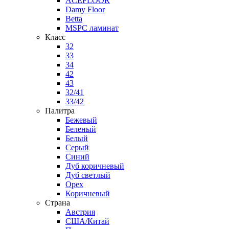
ACEFLOOR
Damy Floor
Betta
MSPC ламинат
Класс
32
33
34
42
43
32/41
33/42
Палитра
Бежевый
Беленый
Белый
Серый
Синий
Дуб коричневый
Дуб светлый
Орех
Коричневый
Страна
Австрия
США/Китай