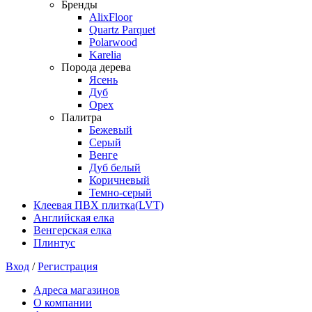
Бренды
AlixFloor
Quartz Parquet
Polarwood
Karelia
Порода дерева
Ясень
Дуб
Орех
Палитра
Бежевый
Серый
Венге
Дуб белый
Коричневый
Темно-серый
Клеевая ПВХ плитка(LVT)
Английская елка
Венгерская елка
Плинтус
Вход
/
Регистрация
Адреса магазинов
О компании