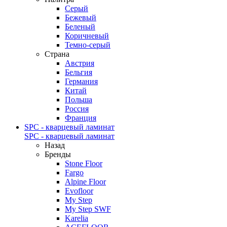
Серый
Бежевый
Беленый
Коричневый
Темно-серый
Страна
Австрия
Бельгия
Германия
Китай
Польша
Россия
Франция
SPC - кварцевый ламинат
SPC - кварцевый ламинат
Назад
Бренды
Stone Floor
Fargo
Alpine Floor
Evofloor
My Step
My Step SWF
Karelia