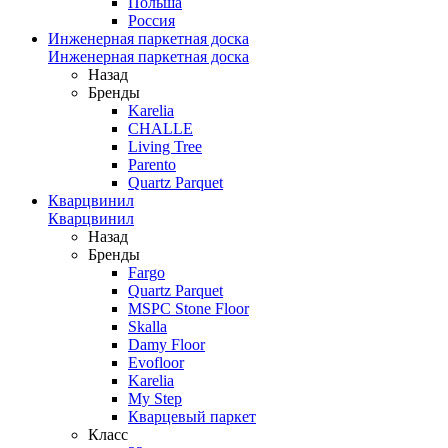
Польша
Россия
Инженерная паркетная доска
Инженерная паркетная доска
Назад
Бренды
Karelia
CHALLE
Living Tree
Parento
Quartz Parquet
Кварцвинил
Кварцвинил
Назад
Бренды
Fargo
Quartz Parquet
MSPC Stone Floor
Skalla
Damy Floor
Evofloor
Karelia
My Step
Кварцевый паркет
Класс