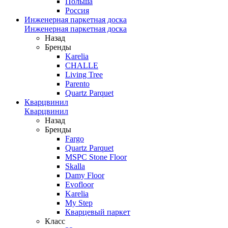
Польша
Россия
Инженерная паркетная доска
Инженерная паркетная доска
Назад
Бренды
Karelia
CHALLE
Living Tree
Parento
Quartz Parquet
Кварцвинил
Кварцвинил
Назад
Бренды
Fargo
Quartz Parquet
MSPC Stone Floor
Skalla
Damy Floor
Evofloor
Karelia
My Step
Кварцевый паркет
Класс