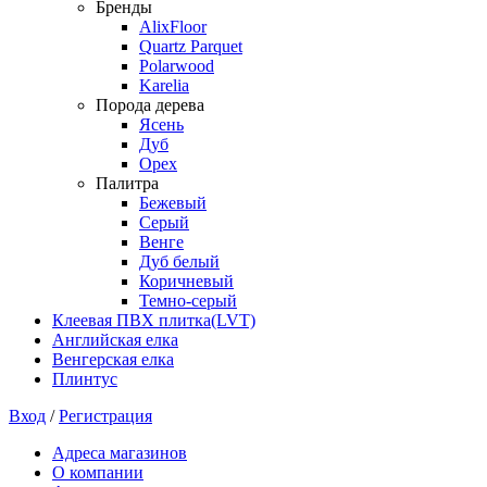
Бренды
AlixFloor
Quartz Parquet
Polarwood
Karelia
Порода дерева
Ясень
Дуб
Орех
Палитра
Бежевый
Серый
Венге
Дуб белый
Коричневый
Темно-серый
Клеевая ПВХ плитка(LVT)
Английская елка
Венгерская елка
Плинтус
Вход
/
Регистрация
Адреса магазинов
О компании