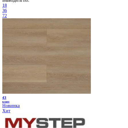
Выводить по:
18
36
72
43
класс
Новинка
Хит