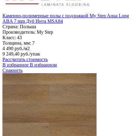
Каменно-полимерные полы с подложкой My Step Aqua Long
ABA 7 mm Дуб Инта MSA84
Страна:
Польша
Производитель:
My Step
Класс:
43
Толщина, мм:
7
4 490 руб./м2
9 249,40 руб.
/упак
Рассчитать стоимость
В избранное
В избранном
Сравнить