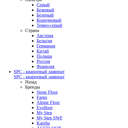
Серый
Бежевый
Беленый
Коричневый
Темно-серый
Страна
Австрия
Бельгия
Германия
Китай
Польша
Россия
Франция
SPC - кварцевый ламинат
SPC - кварцевый ламинат
Назад
Бренды
Stone Floor
Fargo
Alpine Floor
Evofloor
My Step
My Step SWF
Karelia