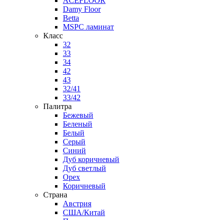
ACEFLOOR
Damy Floor
Betta
MSPC ламинат
Класс
32
33
34
42
43
32/41
33/42
Палитра
Бежевый
Беленый
Белый
Серый
Синий
Дуб коричневый
Дуб светлый
Орех
Коричневый
Страна
Австрия
США/Китай