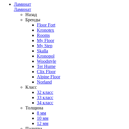
Ламинат
Ламинат
Назад
Бренды
Floor Fort
Kronotex
Rooms
My Floor
My Step
Skalla
Kronopol
Woodstyle
Ter Hurne
Clix Floor
Alpine Floor
Norland
Класс
32 класс
33 класс
34 класс
Толщина
8 мм
10 мм
12 мм
Палитра