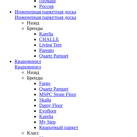
Польша
Россия
Инженерная паркетная доска
Инженерная паркетная доска
Назад
Бренды
Karelia
CHALLE
Living Tree
Parento
Quartz Parquet
Кварцвинил
Кварцвинил
Назад
Бренды
Fargo
Quartz Parquet
MSPC Stone Floor
Skalla
Damy Floor
Evofloor
Karelia
My Step
Кварцевый паркет
Класс