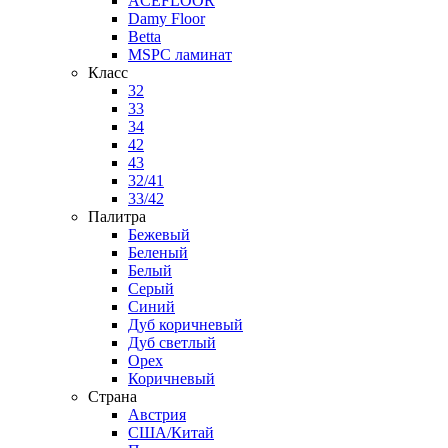
ACEFLOOR
Damy Floor
Betta
MSPC ламинат
Класс
32
33
34
42
43
32/41
33/42
Палитра
Бежевый
Беленый
Белый
Серый
Синий
Дуб коричневый
Дуб светлый
Орех
Коричневый
Страна
Австрия
США/Китай