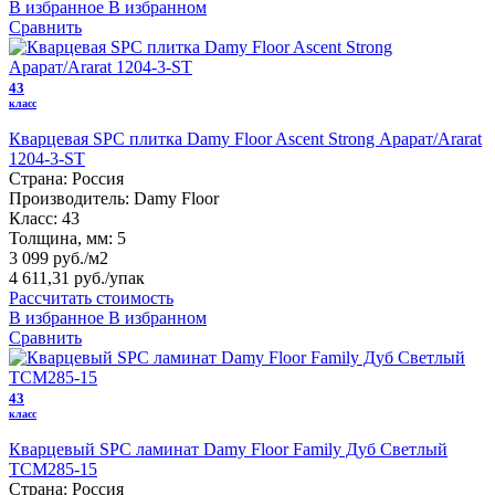
В избранное
В избранном
Сравнить
43
класс
Кварцевая SPC плитка Damy Floor Ascent Strong Арарат/Ararat
1204-3-ST
Страна:
Россия
Производитель:
Damy Floor
Класс:
43
Толщина, мм:
5
3 099 руб./м2
4 611,31 руб.
/упак
Рассчитать стоимость
В избранное
В избранном
Сравнить
43
класс
Кварцевый SPC ламинат Damy Floor Family Дуб Светлый
TCM285-15
Страна:
Россия