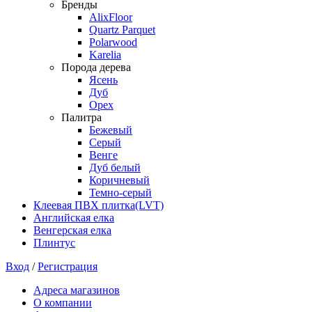
Бренды
AlixFloor
Quartz Parquet
Polarwood
Karelia
Порода дерева
Ясень
Дуб
Орех
Палитра
Бежевый
Серый
Венге
Дуб белый
Коричневый
Темно-серый
Клеевая ПВХ плитка(LVT)
Английская елка
Венгерская елка
Плинтус
Вход
/
Регистрация
Адреса магазинов
О компании