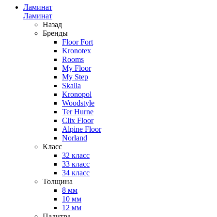
Ламинат
Ламинат
Назад
Бренды
Floor Fort
Kronotex
Rooms
My Floor
My Step
Skalla
Kronopol
Woodstyle
Ter Hurne
Clix Floor
Alpine Floor
Norland
Класс
32 класс
33 класс
34 класс
Толщина
8 мм
10 мм
12 мм
Палитра