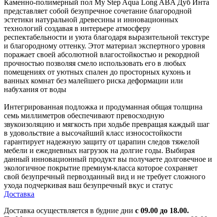
Каменно-полимерный пол My Step Aqua Long ABA Дуб Инта
представляет собой безупречное сочетание благородной
эстетики натуральной древесины и инновационных
технологий создавая в интерьере атмосферу
респектабельности и уюта благодаря выразительной текстуре
и благородному оттенку. Этот материал экспертного уровня
поражает своей абсолютной влагостойкостью и рекордной
прочностью позволяя смело использовать его в любых
помещениях от уютных спален до просторных кухонь и
ванных комнат без малейшего риска деформации или
набухания от воды
Интегрированная подложка и продуманная общая толщина
семь миллиметров обеспечивают превосходную
звукоизоляцию и мягкость при ходьбе превращая каждый шаг
в удовольствие а высочайший класс износостойкости
гарантирует надежную защиту от царапин следов тяжелой
мебели и ежедневных нагрузок на долгие годы. Выбирая
данный инновационный продукт вы получаете долговечное и
экологичное покрытие премиум-класса которое сохраняет
свой безупречный первозданный вид и не требует сложного
ухода подчеркивая ваш безупречный вкус и статус
Доставка
Доставка осуществляется в будние дни
с 09.00 до 18.00.