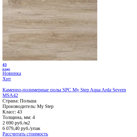
43
класс
Новинка
Хит
Каменно-полимерные полы SPC My Step Aqua Arda Severn
MSA42
Страна:
Польша
Производитель:
My Step
Класс:
43
Толщина, мм:
4
2 690 руб./м2
6 079,40 руб.
/упак
Рассчитать стоимость