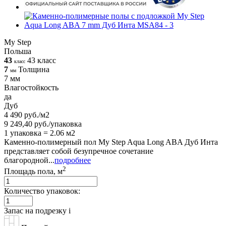
My Step
Польша
43
43 класс
класс
7
Толщина
мм
7 мм
Влагостойкость
да
Дуб
4 490 руб./м2
9 249,40 руб./упаковка
1 упаковка = 2.06 м2
Каменно-полимерный пол My Step Aqua Long ABA Дуб Инта
представляет собой безупречное сочетание
благородной...
подробнее
2
Площадь пола, м
Количество упаковок:
Запас на подрезку
i