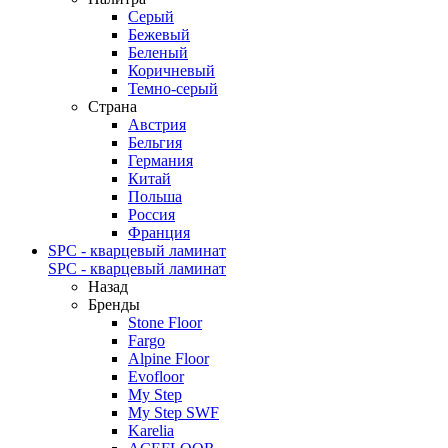
Серый
Бежевый
Беленый
Коричневый
Темно-серый
Страна
Австрия
Бельгия
Германия
Китай
Польша
Россия
Франция
SPC - кварцевый ламинат
SPC - кварцевый ламинат
Назад
Бренды
Stone Floor
Fargo
Alpine Floor
Evofloor
My Step
My Step SWF
Karelia