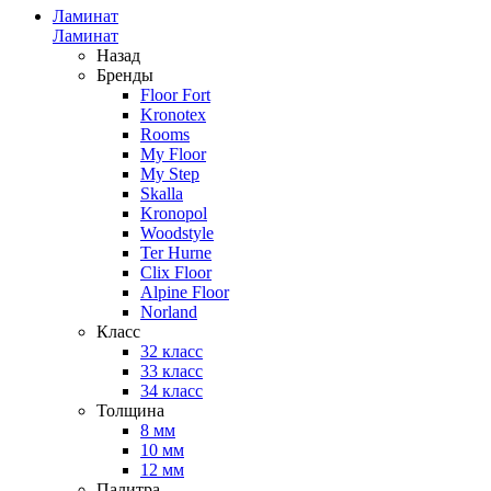
Ламинат
Ламинат
Назад
Бренды
Floor Fort
Kronotex
Rooms
My Floor
My Step
Skalla
Kronopol
Woodstyle
Ter Hurne
Clix Floor
Alpine Floor
Norland
Класс
32 класс
33 класс
34 класс
Толщина
8 мм
10 мм
12 мм
Палитра