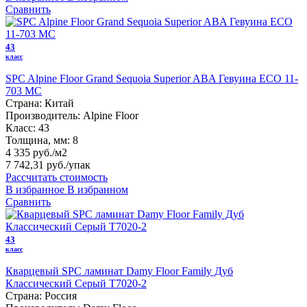
Сравнить
43
класс
SPC Alpine Floor Grand Sequoia Superior ABA Гевуина ECO 11-
703 MC
Страна:
Китай
Производитель:
Alpine Floor
Класс:
43
Толщина, мм:
8
4 335 руб./м2
7 742,31 руб.
/упак
Рассчитать стоимость
В избранное
В избранном
Сравнить
43
класс
Кварцевый SPC ламинат Damy Floor Family Дуб
Классический Серый T7020-2
Страна:
Россия