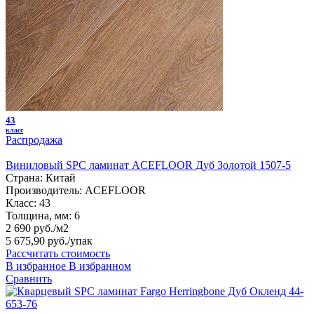
43
класс
Распродажа
Виниловый SPC ламинат ACEFLOOR Дуб Золотой 1507-5
Страна:
Китай
Производитель:
ACEFLOOR
Класс:
43
Толщина, мм:
6
2 690 руб./м2
5 675,90 руб.
/упак
Рассчитать стоимость
В избранное
В избранном
Сравнить