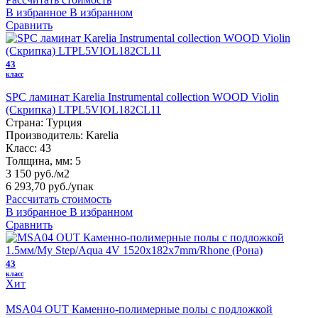
В избранное
В избранном
Сравнить
43
класс
SPC ламинат Karelia Instrumental collection WOOD Violin
(Скрипка) LTPL5VIOL182CL11
Страна:
Турция
Производитель:
Karelia
Класс:
43
Толщина, мм:
5
3 150 руб./м2
6 293,70 руб.
/упак
Рассчитать стоимость
В избранное
В избранном
Сравнить
43
класс
Хит
MSA04 OUT Каменно-полимерные полы с подложкой