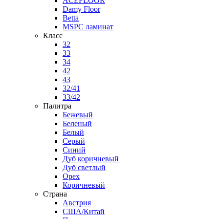
ACEFLOOR
Damy Floor
Betta
MSPC ламинат
Класс
32
33
34
42
43
32/41
33/42
Палитра
Бежевый
Беленый
Белый
Серый
Синий
Дуб коричневый
Дуб светлый
Орех
Коричневый
Страна
Австрия
США/Китай