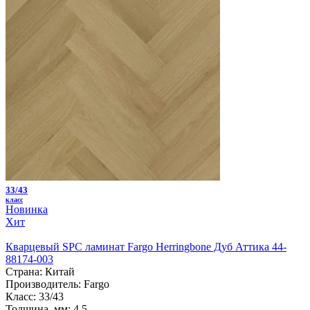
33/43
класс
Новинка
Хит
Кварцевый SPC ламинат Fargo Herringbone Дуб Аттика 44-
88174-003
Страна:
Китай
Производитель:
Fargo
Класс:
33/43
Толщина, мм:
4.5