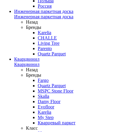
Польша
Россия
Инженерная паркетная доска
Инженерная паркетная доска
Назад
Бренды
Karelia
CHALLE
Living Tree
Parento
Quartz Parquet
Кварцвинил
Кварцвинил
Назад
Бренды
Fargo
Quartz Parquet
MSPC Stone Floor
Skalla
Damy Floor
Evofloor
Karelia
My Step
Кварцевый паркет
Класс