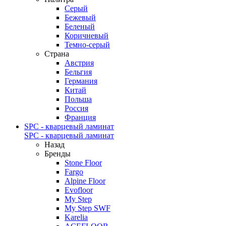
Серый
Бежевый
Беленый
Коричневый
Темно-серый
Страна
Австрия
Бельгия
Германия
Китай
Польша
Россия
Франция
SPC - кварцевый ламинат
SPC - кварцевый ламинат
Назад
Бренды
Stone Floor
Fargo
Alpine Floor
Evofloor
My Step
My Step SWF
Karelia