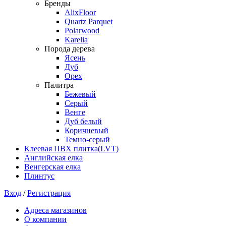
Бренды
AlixFloor
Quartz Parquet
Polarwood
Karelia
Порода дерева
Ясень
Дуб
Орех
Палитра
Бежевый
Серый
Венге
Дуб белый
Коричневый
Темно-серый
Клеевая ПВХ плитка(LVT)
Английская елка
Венгерская елка
Плинтус
Вход
/
Регистрация
Адреса магазинов
О компании