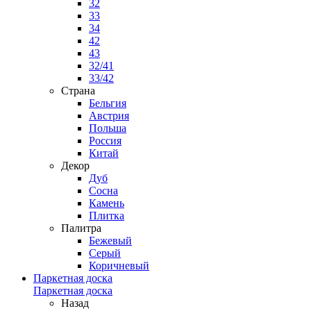
32
33
34
42
43
32/41
33/42
Страна
Бельгия
Австрия
Польша
Россия
Китай
Декор
Дуб
Сосна
Камень
Плитка
Палитра
Бежевый
Серый
Коричневый
Паркетная доска
Паркетная доска
Назад