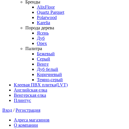
Бренды
AlixFloor
Quartz Parquet
Polarwood
Karelia
Порода дерева
Ясень
Дуб
Орех
Палитра
Бежевый
Серый
Венге
Дуб белый
Коричневый
Темно-серый
Клеевая ПВХ плитка(LVT)
Английская елка
Венгерская елка
Плинтус
Вход
/
Регистрация
Адреса магазинов
О компании