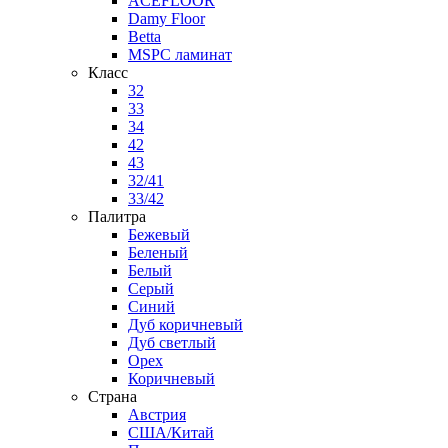
ACEFLOOR
Damy Floor
Betta
MSPC ламинат
Класс
32
33
34
42
43
32/41
33/42
Палитра
Бежевый
Беленый
Белый
Серый
Синий
Дуб коричневый
Дуб светлый
Орех
Коричневый
Страна
Австрия
США/Китай