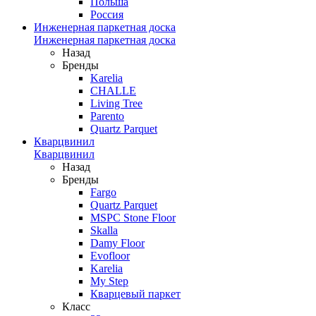
Польша
Россия
Инженерная паркетная доска
Инженерная паркетная доска
Назад
Бренды
Karelia
CHALLE
Living Tree
Parento
Quartz Parquet
Кварцвинил
Кварцвинил
Назад
Бренды
Fargo
Quartz Parquet
MSPC Stone Floor
Skalla
Damy Floor
Evofloor
Karelia
My Step
Кварцевый паркет
Класс