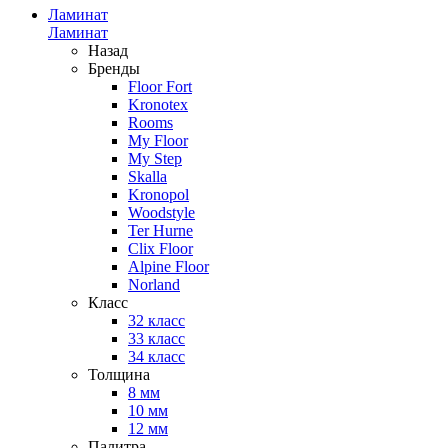
Ламинат
Ламинат
Назад
Бренды
Floor Fort
Kronotex
Rooms
My Floor
My Step
Skalla
Kronopol
Woodstyle
Ter Hurne
Clix Floor
Alpine Floor
Norland
Класс
32 класс
33 класс
34 класс
Толщина
8 мм
10 мм
12 мм
Палитра