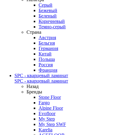
Серый
Бежевый
Беленый
Коричневый
Темно-серый
Страна
Австрия
Бельгия
Германия
Китай
Польша
Россия
Франция
SPC - кварцевый ламинат
SPC - кварцевый ламинат
Назад
Бренды
Stone Floor
Fargo
Alpine Floor
Evofloor
My Step
My Step SWF
Karelia