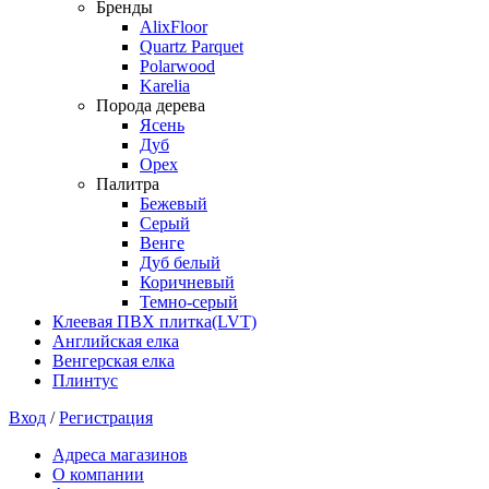
Бренды
AlixFloor
Quartz Parquet
Polarwood
Karelia
Порода дерева
Ясень
Дуб
Орех
Палитра
Бежевый
Серый
Венге
Дуб белый
Коричневый
Темно-серый
Клеевая ПВХ плитка(LVT)
Английская елка
Венгерская елка
Плинтус
Вход
/
Регистрация
Адреса магазинов
О компании