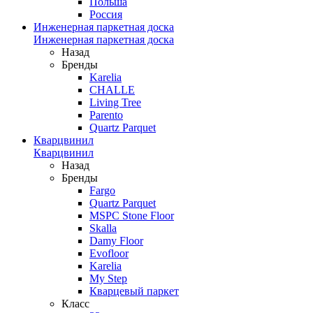
Польша
Россия
Инженерная паркетная доска
Инженерная паркетная доска
Назад
Бренды
Karelia
CHALLE
Living Tree
Parento
Quartz Parquet
Кварцвинил
Кварцвинил
Назад
Бренды
Fargo
Quartz Parquet
MSPC Stone Floor
Skalla
Damy Floor
Evofloor
Karelia
My Step
Кварцевый паркет
Класс