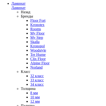
Ламинат
Ламинат
Назад
Бренды
Floor Fort
Kronotex
Rooms
My Floor
My Step
Skalla
Kronopol
Woodstyle
Ter Hurne
Clix Floor
Alpine Floor
Norland
Класс
32 класс
33 класс
34 класс
Толщина
8 мм
10 мм
12 мм
Палитра