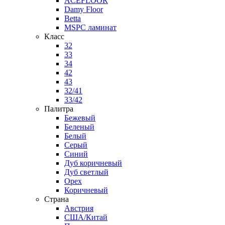
ACEFLOOR
Damy Floor
Betta
MSPC ламинат
Класс
32
33
34
42
43
32/41
33/42
Палитра
Бежевый
Беленый
Белый
Серый
Синий
Дуб коричневый
Дуб светлый
Орех
Коричневый
Страна
Австрия
США/Китай