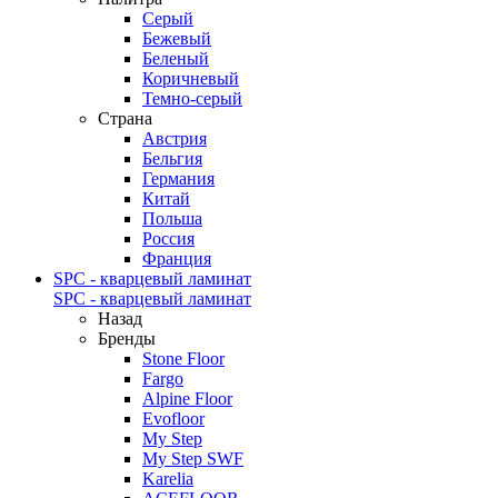
Серый
Бежевый
Беленый
Коричневый
Темно-серый
Страна
Австрия
Бельгия
Германия
Китай
Польша
Россия
Франция
SPC - кварцевый ламинат
SPC - кварцевый ламинат
Назад
Бренды
Stone Floor
Fargo
Alpine Floor
Evofloor
My Step
My Step SWF
Karelia