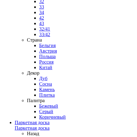
32
33
34
42
43
32/41
33/42
Страна
Бельгия
Австрия
Польша
Россия
Китай
Декор
Дуб
Сосна
Камень
Плитка
Палитра
Бежевый
Серый
Коричневый
Паркетная доска
Паркетная доска
Назад