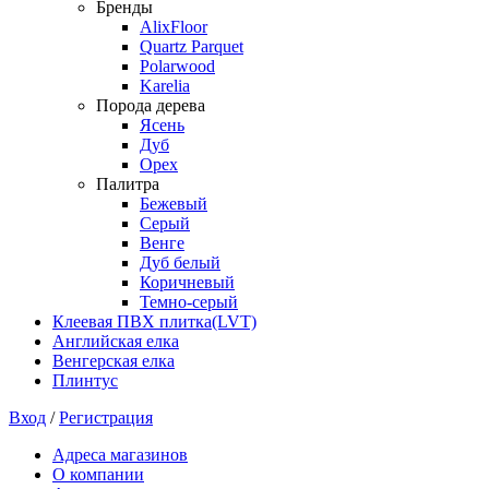
Бренды
AlixFloor
Quartz Parquet
Polarwood
Karelia
Порода дерева
Ясень
Дуб
Орех
Палитра
Бежевый
Серый
Венге
Дуб белый
Коричневый
Темно-серый
Клеевая ПВХ плитка(LVT)
Английская елка
Венгерская елка
Плинтус
Вход
/
Регистрация
Адреса магазинов
О компании