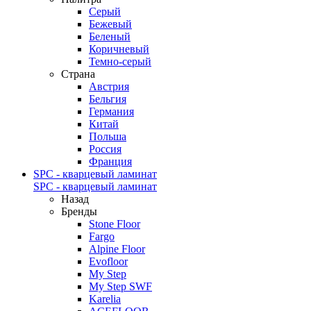
Серый
Бежевый
Беленый
Коричневый
Темно-серый
Страна
Австрия
Бельгия
Германия
Китай
Польша
Россия
Франция
SPC - кварцевый ламинат
SPC - кварцевый ламинат
Назад
Бренды
Stone Floor
Fargo
Alpine Floor
Evofloor
My Step
My Step SWF
Karelia