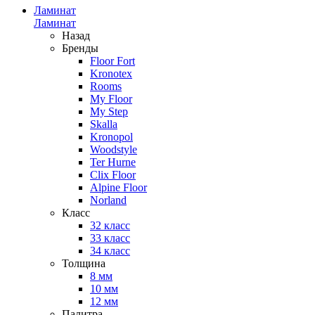
Ламинат
Ламинат
Назад
Бренды
Floor Fort
Kronotex
Rooms
My Floor
My Step
Skalla
Kronopol
Woodstyle
Ter Hurne
Clix Floor
Alpine Floor
Norland
Класс
32 класс
33 класс
34 класс
Толщина
8 мм
10 мм
12 мм
Палитра