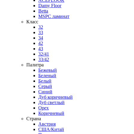
ACEFLOOR
Damy Floor
Betta
MSPC ламинат
Класс
32
33
34
42
43
32/41
33/42
Палитра
Бежевый
Беленый
Белый
Серый
Синий
Дуб коричневый
Дуб светлый
Орех
Коричневый
Страна
Австрия
США/Китай