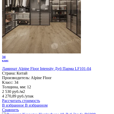
34
класс
Ламинат Alpine Floor Intensity Дуб Парма LF101-04
Страна:
Китай
Производитель:
Alpine Floor
Класс:
34
Толщина, мм:
12
2 530 руб./м2
4 270,89 руб.
/упак
Рассчитать стоимость
В избранное
В избранном
Сравнить