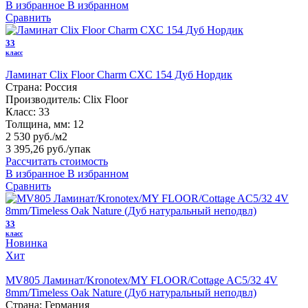
В избранное
В избранном
Сравнить
33
класс
Ламинат Clix Floor Charm CXC 154 Дуб Нордик
Страна:
Россия
Производитель:
Clix Floor
Класс:
33
Толщина, мм:
12
2 530 руб./м2
3 395,26 руб.
/упак
Рассчитать стоимость
В избранное
В избранном
Сравнить
33
класс
Новинка
Хит
MV805 Ламинат/Kronotex/MY FLOOR/Cottage AC5/32 4V
8mm/Timeless Oak Nature (Дуб натуральный неподвл)
Страна:
Германия