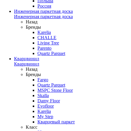
Польша
Россия
Инженерная паркетная доска
Инженерная паркетная доска
Назад
Бренды
Karelia
CHALLE
Living Tree
Parento
Quartz Parquet
Кварцвинил
Кварцвинил
Назад
Бренды
Fargo
Quartz Parquet
MSPC Stone Floor
Skalla
Damy Floor
Evofloor
Karelia
My Step
Кварцевый паркет
Класс