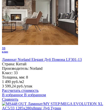
33
класс
Ламинат Norland Elegant Дуб Помона LF301-13
Страна:
Китай
Производитель:
Norland
Класс:
33
Толщина, мм:
8
1 490 руб./м2
3 599,24 руб.
/упак
Рассчитать стоимость
В избранное
В избранном
Сравнить