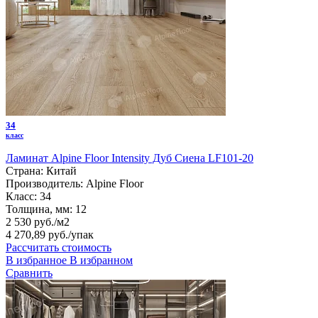
34
класс
Ламинат Alpine Floor Intensity Дуб Сиена LF101-20
Страна:
Китай
Производитель:
Alpine Floor
Класс:
34
Толщина, мм:
12
2 530 руб./м2
4 270,89 руб.
/упак
Рассчитать стоимость
В избранное
В избранном
Сравнить