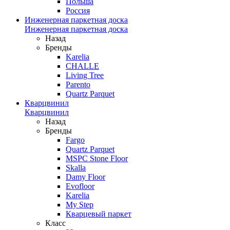
Польша
Россия
Инженерная паркетная доска
Инженерная паркетная доска
Назад
Бренды
Karelia
CHALLE
Living Tree
Parento
Quartz Parquet
Кварцвинил
Кварцвинил
Назад
Бренды
Fargo
Quartz Parquet
MSPC Stone Floor
Skalla
Damy Floor
Evofloor
Karelia
My Step
Кварцевый паркет
Класс