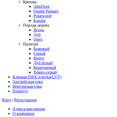
Бренды
AlixFloor
Quartz Parquet
Polarwood
Karelia
Порода дерева
Ясень
Дуб
Орех
Палитра
Бежевый
Серый
Венге
Дуб белый
Коричневый
Темно-серый
Клеевая ПВХ плитка(LVT)
Английская елка
Венгерская елка
Плинтус
Вход
/
Регистрация
Адреса магазинов
О компании