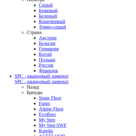
Серый
Бежевый
Беленый
Коричневый
Темно-серый
Страна
Австрия
Бельгия
Германия
Китай
Польша
Россия
Франция
SPC - кварцевый ламинат
SPC - кварцевый ламинат
Назад
Бренды
Stone Floor
Fargo
Alpine Floor
Evofloor
My Step
My Step SWF
Karelia