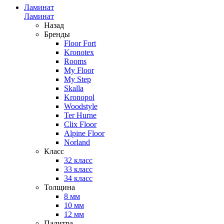
Ламинат
Ламинат
Назад
Бренды
Floor Fort
Kronotex
Rooms
My Floor
My Step
Skalla
Kronopol
Woodstyle
Ter Hurne
Clix Floor
Alpine Floor
Norland
Класс
32 класс
33 класс
34 класс
Толщина
8 мм
10 мм
12 мм
Палитра