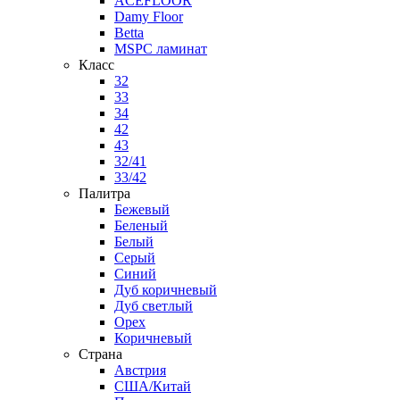
ACEFLOOR
Damy Floor
Betta
MSPC ламинат
Класс
32
33
34
42
43
32/41
33/42
Палитра
Бежевый
Беленый
Белый
Серый
Синий
Дуб коричневый
Дуб светлый
Орех
Коричневый
Страна
Австрия
США/Китай