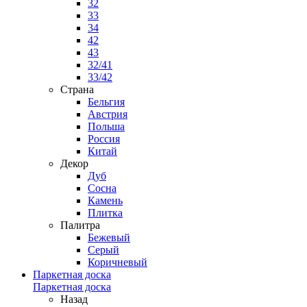
32
33
34
42
43
32/41
33/42
Страна
Бельгия
Австрия
Польша
Россия
Китай
Декор
Дуб
Сосна
Камень
Плитка
Палитра
Бежевый
Серый
Коричневый
Паркетная доска
Паркетная доска
Назад