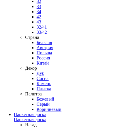
32
33
34
42
43
32/41
33/42
Страна
Бельгия
Австрия
Польша
Россия
Китай
Декор
Дуб
Сосна
Камень
Плитка
Палитра
Бежевый
Серый
Коричневый
Паркетная доска
Паркетная доска
Назад