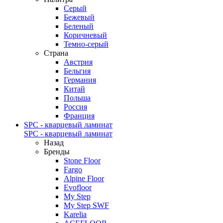
Серый
Бежевый
Беленый
Коричневый
Темно-серый
Страна
Австрия
Бельгия
Германия
Китай
Польша
Россия
Франция
SPC - кварцевый ламинат
SPC - кварцевый ламинат
Назад
Бренды
Stone Floor
Fargo
Alpine Floor
Evofloor
My Step
My Step SWF
Karelia