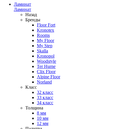
Ламинат
Ламинат
Назад
Бренды
Floor Fort
Kronotex
Rooms
My Floor
My Step
Skalla
Kronopol
Woodstyle
Ter Hurne
Clix Floor
Alpine Floor
Norland
Класс
32 класс
33 класс
34 класс
Толщина
8 мм
10 мм
12 мм
Палитра