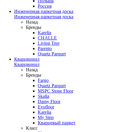
Польша
Россия
Инженерная паркетная доска
Инженерная паркетная доска
Назад
Бренды
Karelia
CHALLE
Living Tree
Parento
Quartz Parquet
Кварцвинил
Кварцвинил
Назад
Бренды
Fargo
Quartz Parquet
MSPC Stone Floor
Skalla
Damy Floor
Evofloor
Karelia
My Step
Кварцевый паркет
Класс