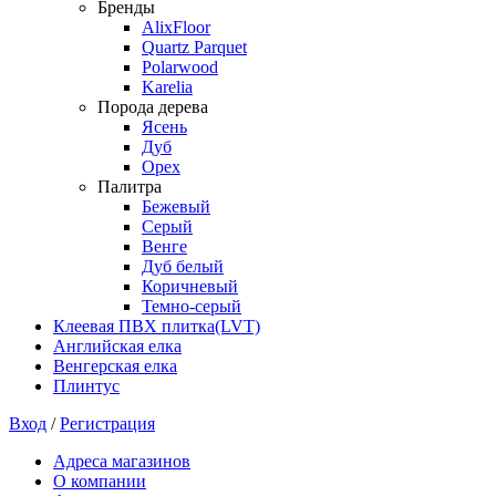
Бренды
AlixFloor
Quartz Parquet
Polarwood
Karelia
Порода дерева
Ясень
Дуб
Орех
Палитра
Бежевый
Серый
Венге
Дуб белый
Коричневый
Темно-серый
Клеевая ПВХ плитка(LVT)
Английская елка
Венгерская елка
Плинтус
Вход
/
Регистрация
Адреса магазинов
О компании