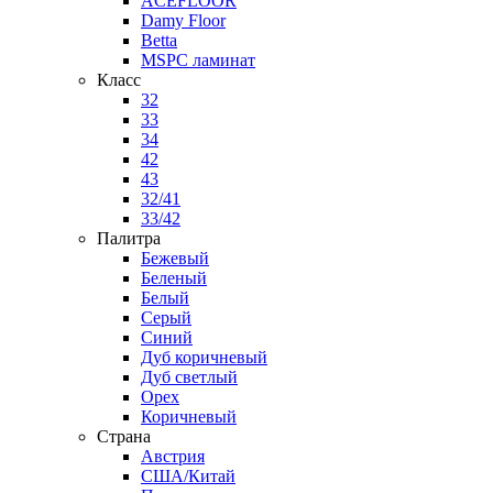
ACEFLOOR
Damy Floor
Betta
MSPC ламинат
Класс
32
33
34
42
43
32/41
33/42
Палитра
Бежевый
Беленый
Белый
Серый
Синий
Дуб коричневый
Дуб светлый
Орех
Коричневый
Страна
Австрия
США/Китай