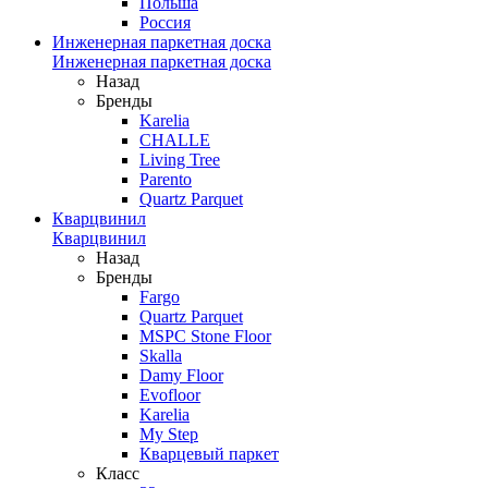
Польша
Россия
Инженерная паркетная доска
Инженерная паркетная доска
Назад
Бренды
Karelia
CHALLE
Living Tree
Parento
Quartz Parquet
Кварцвинил
Кварцвинил
Назад
Бренды
Fargo
Quartz Parquet
MSPC Stone Floor
Skalla
Damy Floor
Evofloor
Karelia
My Step
Кварцевый паркет
Класс