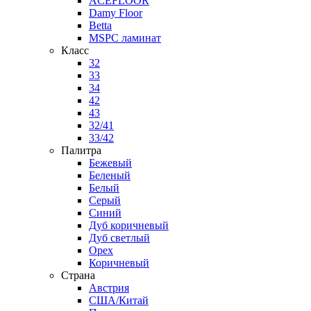
ACEFLOOR
Damy Floor
Betta
MSPC ламинат
Класс
32
33
34
42
43
32/41
33/42
Палитра
Бежевый
Беленый
Белый
Серый
Синий
Дуб коричневый
Дуб светлый
Орех
Коричневый
Страна
Австрия
США/Китай