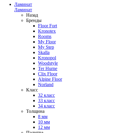
Ламинат
Ламинат
Назад
Бренды
Floor Fort
Kronotex
Rooms
My Floor
My Step
Skalla
Kronopol
Woodstyle
Ter Hurne
Clix Floor
Alpine Floor
Norland
Класс
32 класс
33 класс
34 класс
Толщина
8 мм
10 мм
12 мм
Палитра