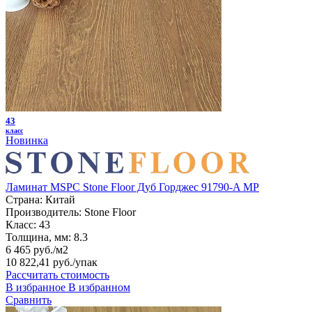
43
класс
Новинка
Ламинат MSPC Stone Floor Дуб Горджес 91790-A MP
Страна:
Китай
Производитель:
Stone Floor
Класс:
43
Толщина, мм:
8.3
6 465 руб./м2
10 822,41 руб.
/упак
Рассчитать стоимость
В избранное
В избранном
Сравнить