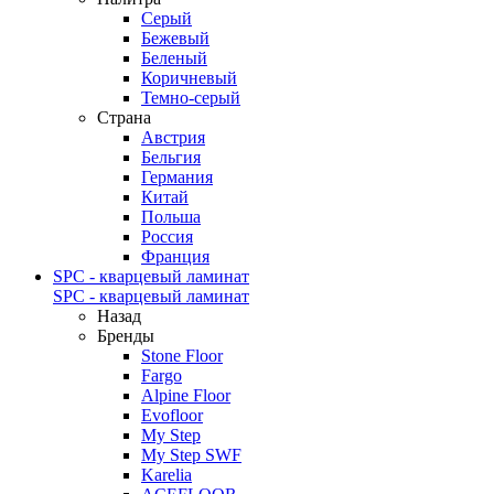
Серый
Бежевый
Беленый
Коричневый
Темно-серый
Страна
Австрия
Бельгия
Германия
Китай
Польша
Россия
Франция
SPC - кварцевый ламинат
SPC - кварцевый ламинат
Назад
Бренды
Stone Floor
Fargo
Alpine Floor
Evofloor
My Step
My Step SWF
Karelia