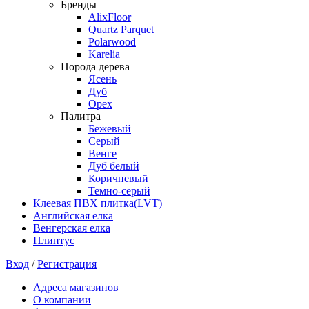
Бренды
AlixFloor
Quartz Parquet
Polarwood
Karelia
Порода дерева
Ясень
Дуб
Орех
Палитра
Бежевый
Серый
Венге
Дуб белый
Коричневый
Темно-серый
Клеевая ПВХ плитка(LVT)
Английская елка
Венгерская елка
Плинтус
Вход
/
Регистрация
Адреса магазинов
О компании