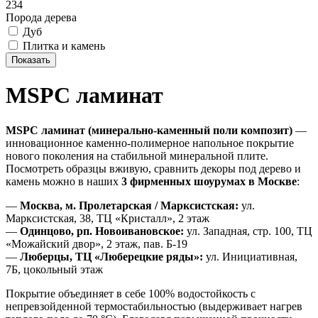
234
Порода дерева
Дуб
Плитка и камень
MSPC ламинат
MSPC ламинат (минерально-каменный поли композит)
—
инновационное каменно-полимерное напольное покрытие
нового поколения на стабильной минеральной плите.
Посмотреть образцы вживую, сравнить декоры под дерево и
камень можно в наших
3 фирменных шоурумах в Москве
:
—
Москва, м. Пролетарская / Марксистская:
ул.
Марксистская, 38, ТЦ «Кристалл», 2 этаж
—
Одинцово, рп. Новоивановское:
ул. Западная, стр. 100, ТЦ
«Можайский двор», 2 этаж, пав. Б-19
—
Люберцы, ТЦ «Люберецкие ряды»:
ул. Инициативная,
7Б, цокольный этаж
Покрытие объединяет в себе 100% водостойкость с
непревзойденной термостабильностью (выдерживает нагрев