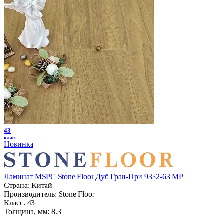
43
класс
Новинка
Ламинат MSPC Stone Floor Дуб Гран-При 9332-63 MР
Страна:
Китай
Производитель:
Stone Floor
Класс:
43
Толщина, мм:
8.3