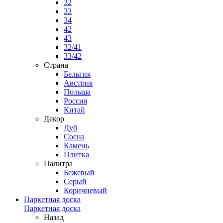
32
33
34
42
43
32/41
33/42
Страна
Бельгия
Австрия
Польша
Россия
Китай
Декор
Дуб
Сосна
Камень
Плитка
Палитра
Бежевый
Серый
Коричневый
Паркетная доска
Паркетная доска
Назад