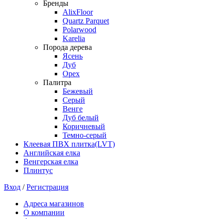
Бренды
AlixFloor
Quartz Parquet
Polarwood
Karelia
Порода дерева
Ясень
Дуб
Орех
Палитра
Бежевый
Серый
Венге
Дуб белый
Коричневый
Темно-серый
Клеевая ПВХ плитка(LVT)
Английская елка
Венгерская елка
Плинтус
Вход
/
Регистрация
Адреса магазинов
О компании