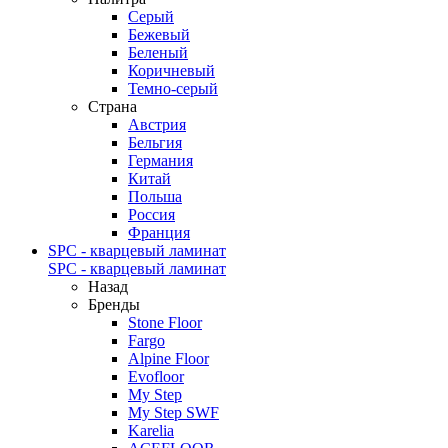
Серый
Бежевый
Беленый
Коричневый
Темно-серый
Страна
Австрия
Бельгия
Германия
Китай
Польша
Россия
Франция
SPC - кварцевый ламинат
SPC - кварцевый ламинат
Назад
Бренды
Stone Floor
Fargo
Alpine Floor
Evofloor
My Step
My Step SWF
Karelia