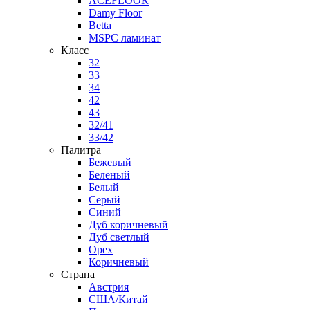
ACEFLOOR
Damy Floor
Betta
MSPC ламинат
Класс
32
33
34
42
43
32/41
33/42
Палитра
Бежевый
Беленый
Белый
Серый
Синий
Дуб коричневый
Дуб светлый
Орех
Коричневый
Страна
Австрия
США/Китай