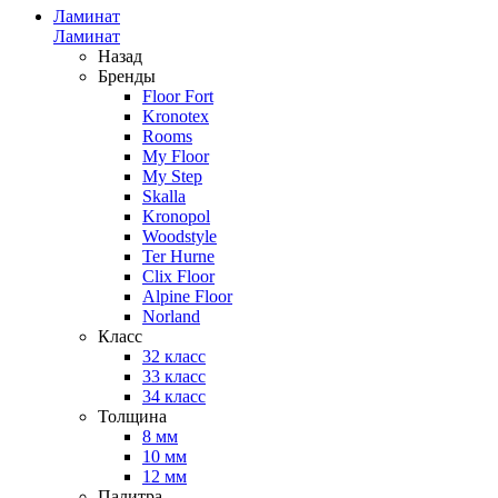
Ламинат
Ламинат
Назад
Бренды
Floor Fort
Kronotex
Rooms
My Floor
My Step
Skalla
Kronopol
Woodstyle
Ter Hurne
Clix Floor
Alpine Floor
Norland
Класс
32 класс
33 класс
34 класс
Толщина
8 мм
10 мм
12 мм
Палитра