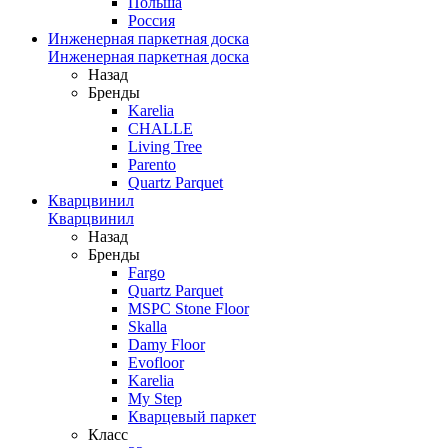
Польша
Россия
Инженерная паркетная доска
Инженерная паркетная доска
Назад
Бренды
Karelia
CHALLE
Living Tree
Parento
Quartz Parquet
Кварцвинил
Кварцвинил
Назад
Бренды
Fargo
Quartz Parquet
MSPC Stone Floor
Skalla
Damy Floor
Evofloor
Karelia
My Step
Кварцевый паркет
Класс