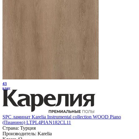
43
класс
SPC ламинат Karelia Instrumental collection WOOD Piano
(Пианино) LTPL4PIAN182CL11
Страна:
Турция
Производитель:
Karelia