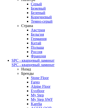
Серый
Бежевый
Беленый
Коричневый
Темно-серый
Страна
Австрия
Бельгия
Германия
Китай
Польша
Россия
Франция
SPC - кварцевый ламинат
SPC - кварцевый ламинат
Назад
Бренды
Stone Floor
Fargo
Alpine Floor
Evofloor
My Step
My Step SWF
Karelia