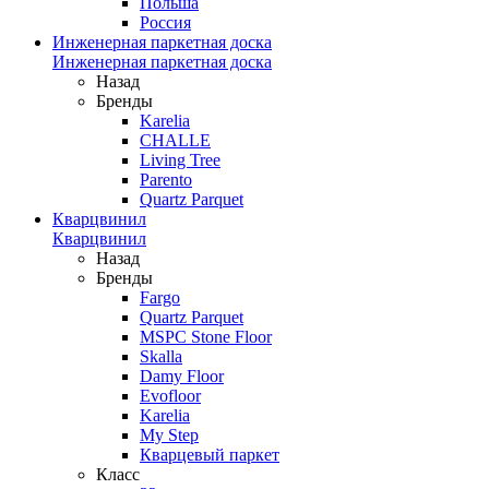
Польша
Россия
Инженерная паркетная доска
Инженерная паркетная доска
Назад
Бренды
Karelia
CHALLE
Living Tree
Parento
Quartz Parquet
Кварцвинил
Кварцвинил
Назад
Бренды
Fargo
Quartz Parquet
MSPC Stone Floor
Skalla
Damy Floor
Evofloor
Karelia
My Step
Кварцевый паркет
Класс