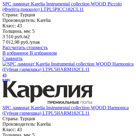
SPC ламинат Karelia Instrumental collection WOOD Piccolo
(Флейта-пикколо) LTPL5PICC182CL11
Страна:
Турция
Производитель:
Karelia
Класс:
43
Толщина, мм:
5
3 510 руб./м2
7 012,98 руб.
/упак
Рассчитать стоимость
В избранное
В избранном
Сравнить
43
класс
SPC ламинат Karelia Instrumental collection WOOD Harmonica
(Губная гармошка) LTPL5HARM182CL11
Страна:
Турция
Производитель:
Karelia
Класс:
43
Толщина, мм:
5