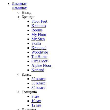
Ламинат
Ламинат
Назад
Бренды
Floor Fort
Kronotex
Rooms
My Floor
My Step
Skalla
Kronopol
Woodstyle
Ter Hurne
Clix Floor
Alpine Floor
Norland
Класс
32 класс
33 класс
34 класс
Толщина
8 мм
10 мм
12 мм
Палитра