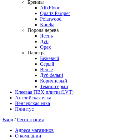
Бренды
AlixFloor
Quartz Parquet
Polarwood
Karelia
Порода дерева
Ясень
Дуб
Орех
Палитра
Бежевый
Серый
Венге
Дуб белый
Коричневый
Темно-серый
Клеевая ПВХ плитка(LVT)
Английская елка
Венгерская елка
Плинтус
Вход
/
Регистрация
Адреса магазинов
О компании