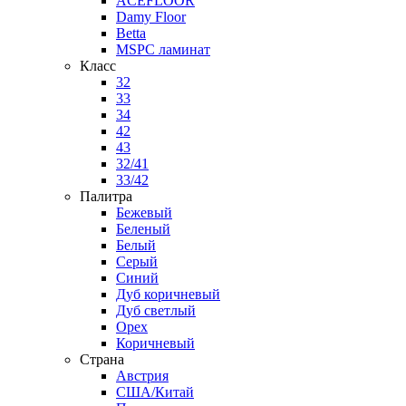
ACEFLOOR
Damy Floor
Betta
MSPC ламинат
Класс
32
33
34
42
43
32/41
33/42
Палитра
Бежевый
Беленый
Белый
Серый
Синий
Дуб коричневый
Дуб светлый
Орех
Коричневый
Страна
Австрия
США/Китай