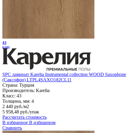
43
класс
SPC ламинат Karelia Instrumental collection WOOD Saxophone
(Саксофон) LTPL4SAXO182CL11
Страна:
Турция
Производитель:
Karelia
Класс:
43
Толщина, мм:
4
2 440 руб./м2
5 958,48 руб.
/упак
Рассчитать стоимость
В избранное
В избранном
Сравнить