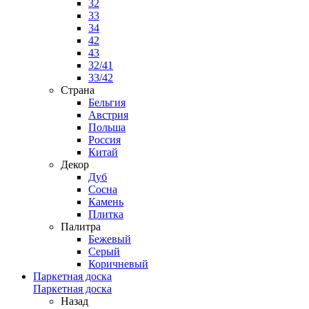
32
33
34
42
43
32/41
33/42
Страна
Бельгия
Австрия
Польша
Россия
Китай
Декор
Дуб
Сосна
Камень
Плитка
Палитра
Бежевый
Серый
Коричневый
Паркетная доска
Паркетная доска
Назад