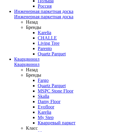
Польша
Россия
Инженерная паркетная доска
Инженерная паркетная доска
Назад
Бренды
Karelia
CHALLE
Living Tree
Parento
Quartz Parquet
Кварцвинил
Кварцвинил
Назад
Бренды
Fargo
Quartz Parquet
MSPC Stone Floor
Skalla
Damy Floor
Evofloor
Karelia
My Step
Кварцевый паркет
Класс