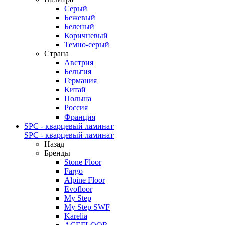
Серый
Бежевый
Беленый
Коричневый
Темно-серый
Страна
Австрия
Бельгия
Германия
Китай
Польша
Россия
Франция
SPC - кварцевый ламинат
SPC - кварцевый ламинат
Назад
Бренды
Stone Floor
Fargo
Alpine Floor
Evofloor
My Step
My Step SWF
Karelia