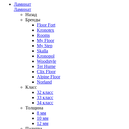
Ламинат
Ламинат
Назад
Бренды
Floor Fort
Kronotex
Rooms
My Floor
My Step
Skalla
Kronopol
Woodstyle
Ter Hurne
Clix Floor
Alpine Floor
Norland
Класс
32 класс
33 класс
34 класс
Толщина
8 мм
10 мм
12 мм
Палитра