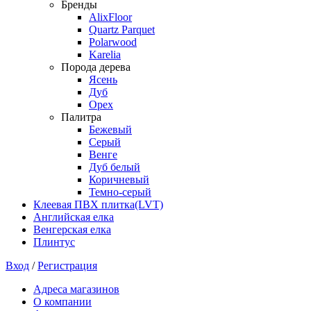
Бренды
AlixFloor
Quartz Parquet
Polarwood
Karelia
Порода дерева
Ясень
Дуб
Орех
Палитра
Бежевый
Серый
Венге
Дуб белый
Коричневый
Темно-серый
Клеевая ПВХ плитка(LVT)
Английская елка
Венгерская елка
Плинтус
Вход
/
Регистрация
Адреса магазинов
О компании