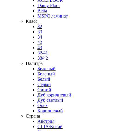
ACEFLOOR
Damy Floor
Betta
MSPC ламинат
Класс
32
33
34
42
43
32/41
33/42
Палитра
Бежевый
Беленый
Белый
Серый
Синий
Дуб коричневый
Дуб светлый
Орех
Коричневый
Страна
Австрия
США/Китай