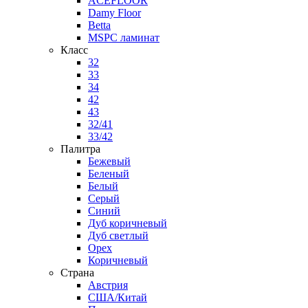
ACEFLOOR
Damy Floor
Betta
MSPC ламинат
Класс
32
33
34
42
43
32/41
33/42
Палитра
Бежевый
Беленый
Белый
Серый
Синий
Дуб коричневый
Дуб светлый
Орех
Коричневый
Страна
Австрия
США/Китай