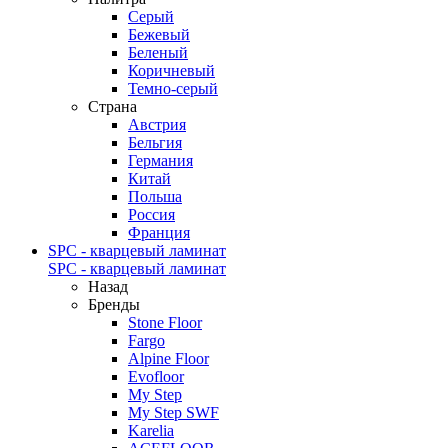
Серый
Бежевый
Беленый
Коричневый
Темно-серый
Страна
Австрия
Бельгия
Германия
Китай
Польша
Россия
Франция
SPC - кварцевый ламинат
SPC - кварцевый ламинат
Назад
Бренды
Stone Floor
Fargo
Alpine Floor
Evofloor
My Step
My Step SWF
Karelia