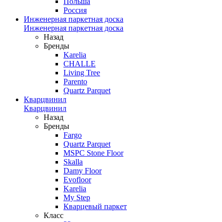
Польша
Россия
Инженерная паркетная доска
Инженерная паркетная доска
Назад
Бренды
Karelia
CHALLE
Living Tree
Parento
Quartz Parquet
Кварцвинил
Кварцвинил
Назад
Бренды
Fargo
Quartz Parquet
MSPC Stone Floor
Skalla
Damy Floor
Evofloor
Karelia
My Step
Кварцевый паркет
Класс