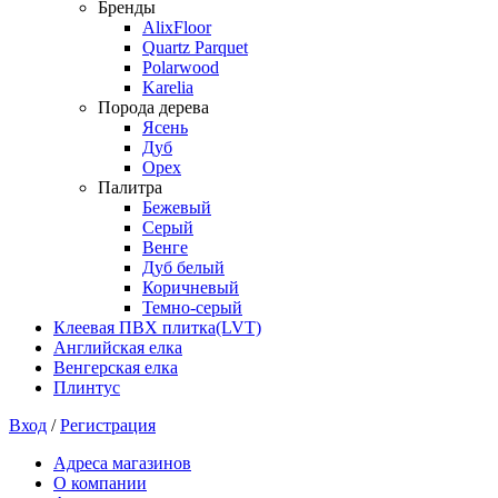
Бренды
AlixFloor
Quartz Parquet
Polarwood
Karelia
Порода дерева
Ясень
Дуб
Орех
Палитра
Бежевый
Серый
Венге
Дуб белый
Коричневый
Темно-серый
Клеевая ПВХ плитка(LVT)
Английская елка
Венгерская елка
Плинтус
Вход
/
Регистрация
Адреса магазинов
О компании