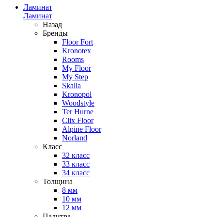
Ламинат
Ламинат
Назад
Бренды
Floor Fort
Kronotex
Rooms
My Floor
My Step
Skalla
Kronopol
Woodstyle
Ter Hurne
Clix Floor
Alpine Floor
Norland
Класс
32 класс
33 класс
34 класс
Толщина
8 мм
10 мм
12 мм
Палитра