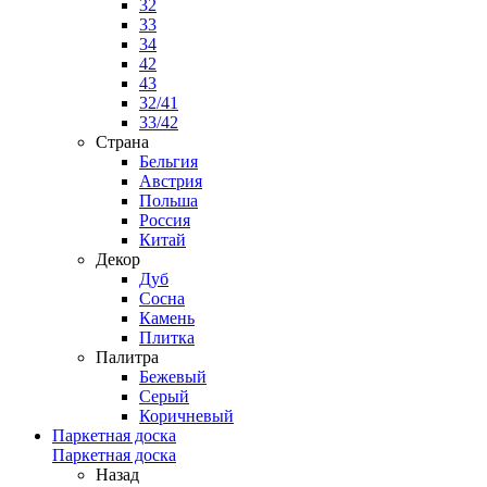
32
33
34
42
43
32/41
33/42
Страна
Бельгия
Австрия
Польша
Россия
Китай
Декор
Дуб
Сосна
Камень
Плитка
Палитра
Бежевый
Серый
Коричневый
Паркетная доска
Паркетная доска
Назад