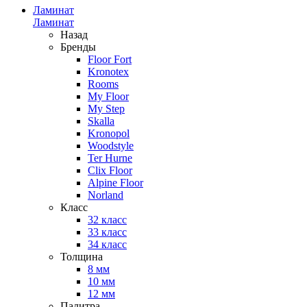
Ламинат
Ламинат
Назад
Бренды
Floor Fort
Kronotex
Rooms
My Floor
My Step
Skalla
Kronopol
Woodstyle
Ter Hurne
Clix Floor
Alpine Floor
Norland
Класс
32 класс
33 класс
34 класс
Толщина
8 мм
10 мм
12 мм
Палитра