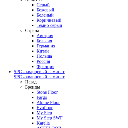
Серый
Бежевый
Беленый
Коричневый
Темно-серый
Страна
Австрия
Бельгия
Германия
Китай
Польша
Россия
Франция
SPC - кварцевый ламинат
SPC - кварцевый ламинат
Назад
Бренды
Stone Floor
Fargo
Alpine Floor
Evofloor
My Step
My Step SWF
Karelia