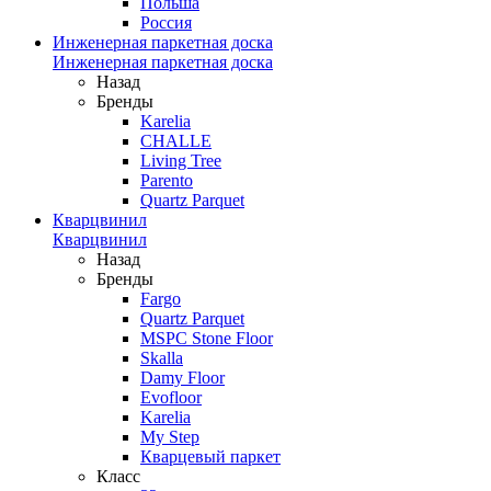
Польша
Россия
Инженерная паркетная доска
Инженерная паркетная доска
Назад
Бренды
Karelia
CHALLE
Living Tree
Parento
Quartz Parquet
Кварцвинил
Кварцвинил
Назад
Бренды
Fargo
Quartz Parquet
MSPC Stone Floor
Skalla
Damy Floor
Evofloor
Karelia
My Step
Кварцевый паркет
Класс