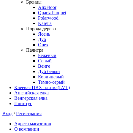
Бренды
AlixFloor
Quartz Parquet
Polarwood
Karelia
Порода дерева
Ясень
Дуб
Орех
Палитра
Бежевый
Серый
Венге
Дуб белый
Коричневый
Темно-серый
Клеевая ПВХ плитка(LVT)
Английская елка
Венгерская елка
Плинтус
Вход
/
Регистрация
Адреса магазинов
О компании