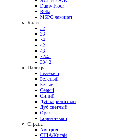
ACEFLOOR
Damy Floor
Betta
MSPC ламинат
Класс
32
33
34
42
43
32/41
33/42
Палитра
Бежевый
Беленый
Белый
Серый
Синий
Дуб коричневый
Дуб светлый
Орех
Коричневый
Страна
Австрия
США/Китай