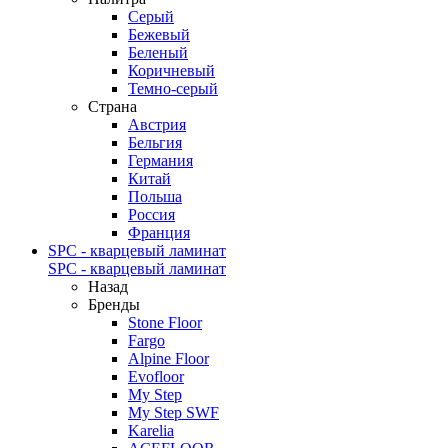
Серый
Бежевый
Беленый
Коричневый
Темно-серый
Страна
Австрия
Бельгия
Германия
Китай
Польша
Россия
Франция
SPC - кварцевый ламинат
SPC - кварцевый ламинат
Назад
Бренды
Stone Floor
Fargo
Alpine Floor
Evofloor
My Step
My Step SWF
Karelia