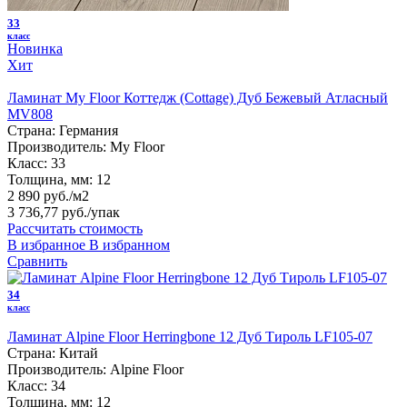
33
класс
Новинка
Хит
Ламинат My Floor Коттедж (Cottage) Дуб Бежевый Атласный
MV808
Страна:
Германия
Производитель:
My Floor
Класс:
33
Толщина, мм:
12
2 890 руб./м2
3 736,77 руб.
/упак
Рассчитать стоимость
В избранное
В избранном
Сравнить
34
класс
Ламинат Alpine Floor Herringbone 12 Дуб Тироль LF105-07
Страна:
Китай
Производитель:
Alpine Floor
Класс:
34
Толщина, мм:
12