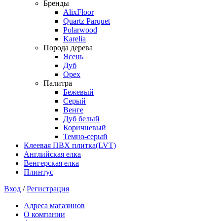
Бренды
AlixFloor
Quartz Parquet
Polarwood
Karelia
Порода дерева
Ясень
Дуб
Орех
Палитра
Бежевый
Серый
Венге
Дуб белый
Коричневый
Темно-серый
Клеевая ПВХ плитка(LVT)
Английская елка
Венгерская елка
Плинтус
Вход
/
Регистрация
Адреса магазинов
О компании