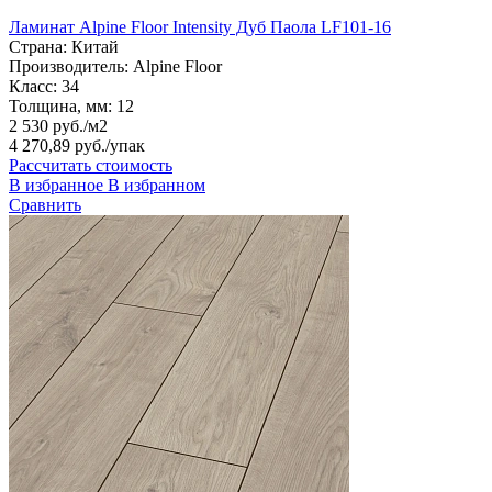
Ламинат Alpine Floor Intensity Дуб Паола LF101-16
Страна:
Китай
Производитель:
Alpine Floor
Класс:
34
Толщина, мм:
12
2 530 руб./м2
4 270,89 руб.
/упак
Рассчитать стоимость
В избранное
В избранном
Сравнить