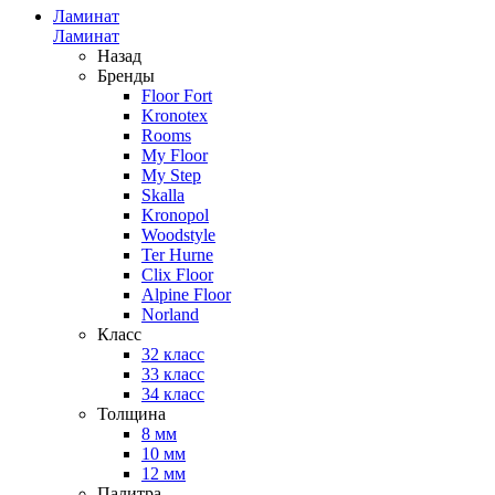
Ламинат
Ламинат
Назад
Бренды
Floor Fort
Kronotex
Rooms
My Floor
My Step
Skalla
Kronopol
Woodstyle
Ter Hurne
Clix Floor
Alpine Floor
Norland
Класс
32 класс
33 класс
34 класс
Толщина
8 мм
10 мм
12 мм
Палитра