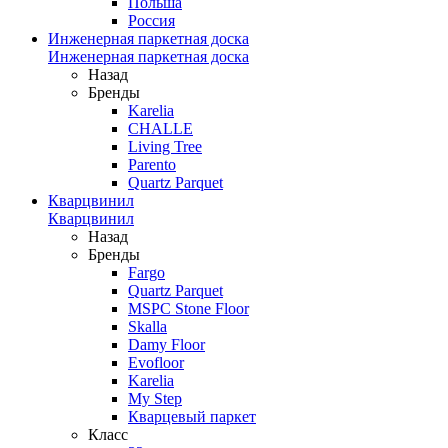
Польша
Россия
Инженерная паркетная доска
Инженерная паркетная доска
Назад
Бренды
Karelia
CHALLE
Living Tree
Parento
Quartz Parquet
Кварцвинил
Кварцвинил
Назад
Бренды
Fargo
Quartz Parquet
MSPC Stone Floor
Skalla
Damy Floor
Evofloor
Karelia
My Step
Кварцевый паркет
Класс