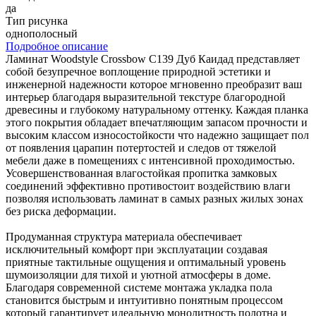
да
Тип рисунка
однополосный
Подробное описание
Ламинат Woodstyle Crossbow C139 Дуб Каидад представляет
собой безупречное воплощение природной эстетики и
инженерной надежности которое мгновенно преобразит ваш
интерьер благодаря выразительной текстуре благородной
древесины и глубокому натуральному оттенку. Каждая планка
этого покрытия обладает впечатляющим запасом прочности и
высоким классом износостойкости что надежно защищает пол
от появления царапин потертостей и следов от тяжелой
мебели даже в помещениях с интенсивной проходимостью.
Усовершенствованная влагостойкая пропитка замковых
соединений эффективно противостоит воздействию влаги
позволяя использовать ламинат в самых разных жилых зонах
без риска деформации.
Продуманная структура материала обеспечивает
исключительный комфорт при эксплуатации создавая
приятные тактильные ощущения и оптимальный уровень
шумоизоляции для тихой и уютной атмосферы в доме.
Благодаря современной системе монтажа укладка пола
становится быстрым и интуитивно понятным процессом
который гарантирует идеальную монолитность полотна и