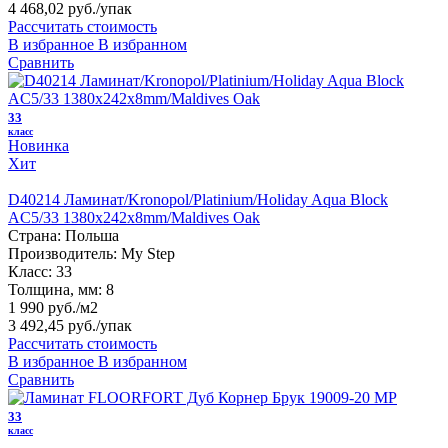
4 468,02 руб.
/упак
Рассчитать стоимость
В избранное
В избранном
Сравнить
33
класс
Новинка
Хит
D40214 Ламинат/Kronopol/Platinium/Holiday Aqua Block
AC5/33 1380х242х8mm/Maldives Oak
Страна:
Польша
Производитель:
My Step
Класс:
33
Толщина, мм:
8
1 990 руб./м2
3 492,45 руб.
/упак
Рассчитать стоимость
В избранное
В избранном
Сравнить
33
класс