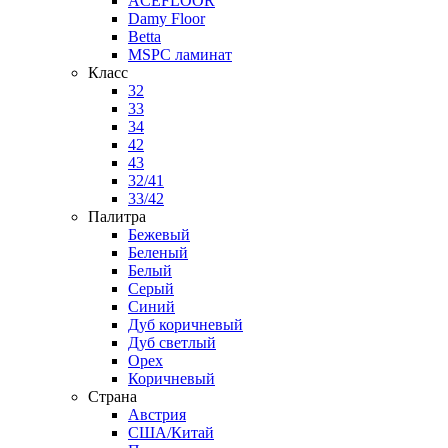
ACEFLOOR
Damy Floor
Betta
MSPC ламинат
Класс
32
33
34
42
43
32/41
33/42
Палитра
Бежевый
Беленый
Белый
Серый
Синий
Дуб коричневый
Дуб светлый
Орех
Коричневый
Страна
Австрия
США/Китай