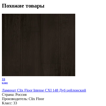
Похожие товары
33
класс
Ламинат Clix Floor Intense CXI 148 Дуб цейлонский
Страна:
Россия
Производитель:
Clix Floor
Класс:
33