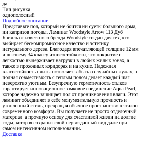
да
Тип рисунка
однополосный
Подробное описание
Представьте пол, который не боится ни суеты большого дома,
ни капризов погоды. Ламинат Woodstyle Arrow 113 Дуб
Брилль от известного бренда Woodstyle создан для тех, кто
выбирает бескомпромиссное качество и эстетику
натурального дерева. Благодаря впечатляющей толщине 12 мм
и высшему 34 классу износостойкости, это покрытие с
легкостью выдерживает нагрузки в любых жилых зонах, а
также в проходных коридорах и на кухне. Надежная
влагостойкость плиты позволяет забыть о случайных лужах, а
полная совместимость с теплым полом делает каждый шаг
невероятно уютным. Безупречную герметичность стыков
гарантирует инновационное замковое соединение Aqua Pearl,
которое надежно защищает пол от проникновения влаги. Этот
ламинат объединяет в себе монументальную прочность и
утонченный стиль, превращая обычное пространство в эталон
современного комфорта. Вы получаете не просто отделочный
материал, а прочную основу для счастливой жизни на долгие
годы, которая сохранит свой первозданный вид даже при
самом интенсивном использовании.
Доставка