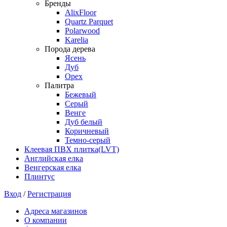
Бренды
AlixFloor
Quartz Parquet
Polarwood
Karelia
Порода дерева
Ясень
Дуб
Орех
Палитра
Бежевый
Серый
Венге
Дуб белый
Коричневый
Темно-серый
Клеевая ПВХ плитка(LVT)
Английская елка
Венгерская елка
Плинтус
Вход
/
Регистрация
Адреса магазинов
О компании