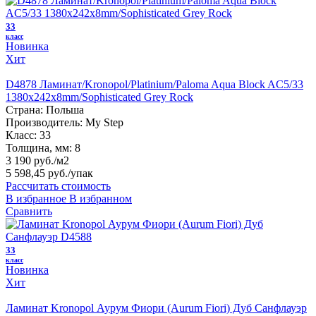
33
класс
Новинка
Хит
D4878 Ламинат/Kronopol/Platinium/Paloma Aqua Block AC5/33
1380х242х8mm/Sophisticated Grey Rock
Страна:
Польша
Производитель:
My Step
Класс:
33
Толщина, мм:
8
3 190 руб./м2
5 598,45 руб.
/упак
Рассчитать стоимость
В избранное
В избранном
Сравнить
33
класс
Новинка
Хит
Ламинат Kronopol Аурум Фиори (Aurum Fiori) Дуб Санфлауэр