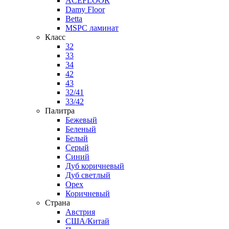
ACEFLOOR
Damy Floor
Betta
MSPC ламинат
Класс
32
33
34
42
43
32/41
33/42
Палитра
Бежевый
Беленый
Белый
Серый
Синий
Дуб коричневый
Дуб светлый
Орех
Коричневый
Страна
Австрия
США/Китай