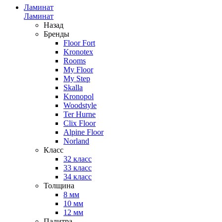
Ламинат
Ламинат
Назад
Бренды
Floor Fort
Kronotex
Rooms
My Floor
My Step
Skalla
Kronopol
Woodstyle
Ter Hurne
Clix Floor
Alpine Floor
Norland
Класс
32 класс
33 класс
34 класс
Толщина
8 мм
10 мм
12 мм
Палитра