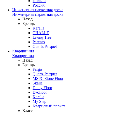
Польша
Россия
Инженерная паркетная доска
Инженерная паркетная доска
Назад
Бренды
Karelia
CHALLE
Living Tree
Parento
Quartz Parquet
Кварцвинил
Кварцвинил
Назад
Бренды
Fargo
Quartz Parquet
MSPC Stone Floor
Skalla
Damy Floor
Evofloor
Karelia
My Step
Кварцевый паркет
Класс