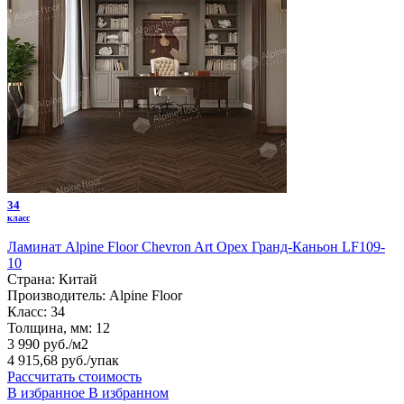
34
класс
Ламинат Alpine Floor Chevron Art Орех Гранд-Каньон LF109-
10
Страна:
Китай
Производитель:
Alpine Floor
Класс:
34
Толщина, мм:
12
3 990 руб./м2
4 915,68 руб.
/упак
Рассчитать стоимость
В избранное
В избранном