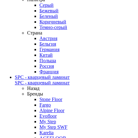
Серый
Бежевый
Беленый
Коричневый
Темно-серый
Страна
Австрия
Бельгия
Германия
Китай
Польша
Россия
Франция
SPC - кварцевый ламинат
SPC - кварцевый ламинат
Назад
Бренды
Stone Floor
Fargo
Alpine Floor
Evofloor
My Step
My Step SWF
Karelia