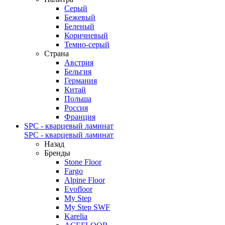
Серый
Бежевый
Беленый
Коричневый
Темно-серый
Страна
Австрия
Бельгия
Германия
Китай
Польша
Россия
Франция
SPC - кварцевый ламинат
SPC - кварцевый ламинат
Назад
Бренды
Stone Floor
Fargo
Alpine Floor
Evofloor
My Step
My Step SWF
Karelia