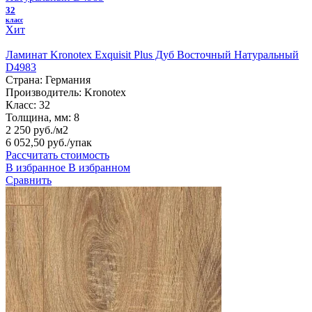
32
класс
Хит
Ламинат Kronotex Exquisit Plus Дуб Восточный Натуральный
D4983
Страна:
Германия
Производитель:
Kronotex
Класс:
32
Толщина, мм:
8
2 250 руб./м2
6 052,50 руб.
/упак
Рассчитать стоимость
В избранное
В избранном
Сравнить