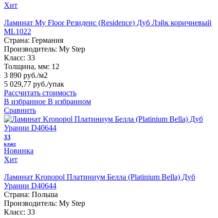
Хит
Ламинат My Floor Резиденс (Residence) Дуб Лэйк коричневый
ML1022
Страна:
Германия
Производитель:
My Step
Класс:
33
Толщина, мм:
12
3 890 руб./м2
5 029,77 руб.
/упак
Рассчитать стоимость
В избранное
В избранном
Сравнить
33
класс
Новинка
Хит
Ламинат Kronopol Платиниум Белла (Platinium Bella) Дуб
Урании D40644
Страна:
Польша
Производитель:
My Step
Класс:
33