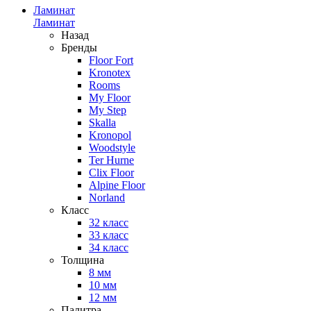
Ламинат
Ламинат
Назад
Бренды
Floor Fort
Kronotex
Rooms
My Floor
My Step
Skalla
Kronopol
Woodstyle
Ter Hurne
Clix Floor
Alpine Floor
Norland
Класс
32 класс
33 класс
34 класс
Толщина
8 мм
10 мм
12 мм
Палитра