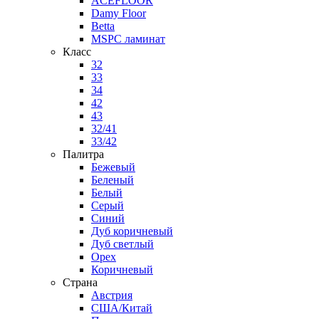
ACEFLOOR
Damy Floor
Betta
MSPC ламинат
Класс
32
33
34
42
43
32/41
33/42
Палитра
Бежевый
Беленый
Белый
Серый
Синий
Дуб коричневый
Дуб светлый
Орех
Коричневый
Страна
Австрия
США/Китай