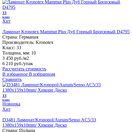
33
класс
Хит
Ламинат Kronotex Mammut Plus Дуб Горный Бронзовый D4795
Страна:
Германия
Производитель:
Kronotex
Класс:
33
Толщина, мм:
10
3 450 руб./м2
6 210 руб.
/упак
Рассчитать стоимость
В избранное
В избранном
Сравнить
33
класс
Новинка
Хит
D3481 Ламинат/Kronopol/Aurum/Senso AC5/33
1380х159х10mm/ Хикори Диско
Страна:
Польша