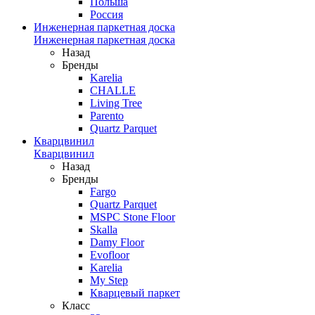
Польша
Россия
Инженерная паркетная доска
Инженерная паркетная доска
Назад
Бренды
Karelia
CHALLE
Living Tree
Parento
Quartz Parquet
Кварцвинил
Кварцвинил
Назад
Бренды
Fargo
Quartz Parquet
MSPC Stone Floor
Skalla
Damy Floor
Evofloor
Karelia
My Step
Кварцевый паркет
Класс