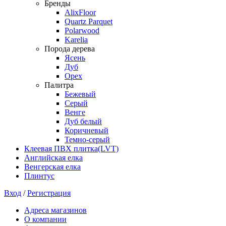
Бренды
AlixFloor
Quartz Parquet
Polarwood
Karelia
Порода дерева
Ясень
Дуб
Орех
Палитра
Бежевый
Серый
Венге
Дуб белый
Коричневый
Темно-серый
Клеевая ПВХ плитка(LVT)
Английская елка
Венгерская елка
Плинтус
Вход
/
Регистрация
Адреса магазинов
О компании