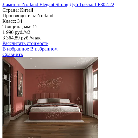
Ламинат Norland Elegant Strong Дуб Треско LF302-22
Страна:
Китай
Производитель:
Norland
Класс:
34
Толщина, мм:
12
1 990 руб./м2
3 364,89 руб.
/упак
Рассчитать стоимость
В избранное
В избранном
Сравнить