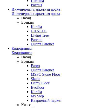
Польша
Россия
Инженерная паркетная доска
Инженерная паркетная доска
Назад
Бренды
Karelia
CHALLE
Living Tree
Parento
Quartz Parquet
Кварцвинил
Кварцвинил
Назад
Бренды
Fargo
Quartz Parquet
MSPC Stone Floor
Skalla
Damy Floor
Evofloor
Karelia
My Step
Кварцевый паркет
Класс