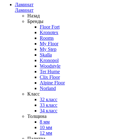
Ламинат
Ламинат
Назад
Бренды
Floor Fort
Kronotex
Rooms
My Floor
My Step
Skalla
Kronopol
Woodstyle
Ter Hurne
Clix Floor
Alpine Floor
Norland
Класс
32 класс
33 класс
34 класс
Толщина
8 мм
10 мм
12 мм
Палитра