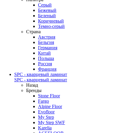
Серый
Бежевый
Беленый
Коричневый
Темно-серый
Страна
Австрия
Бельгия
Германия
Китай
Польша
Россия
Франция
SPC - кварцевый ламинат
SPC - кварцевый ламинат
Назад
Бренды
Stone Floor
Fargo
Alpine Floor
Evofloor
My Step
My Step SWF
Karelia