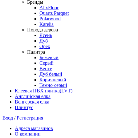
Бренды
AlixFloor
Quartz Parquet
Polarwood
Karelia
Порода дерева
Ясень
Дуб
Орех
Палитра
Бежевый
Серый
Венге
Дуб белый
Коричневый
Темно-серый
Клеевая ПВХ плитка(LVT)
Английская елка
Венгерская елка
Плинтус
Вход
/
Регистрация
Адреса магазинов
О компании