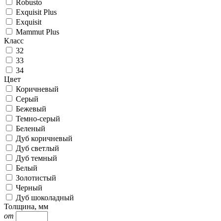
Robusto
Exquisit Plus
Exquisit
Mammut Plus
Класс
32
33
34
Цвет
Коричневый
Серый
Бежевый
Темно-серый
Беленый
Дуб коричневый
Дуб светлый
Дуб темный
Белый
Золотистый
Черный
Дуб шоколадный
Толщина, мм
от