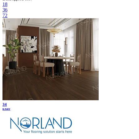
18
36
72
34
класс