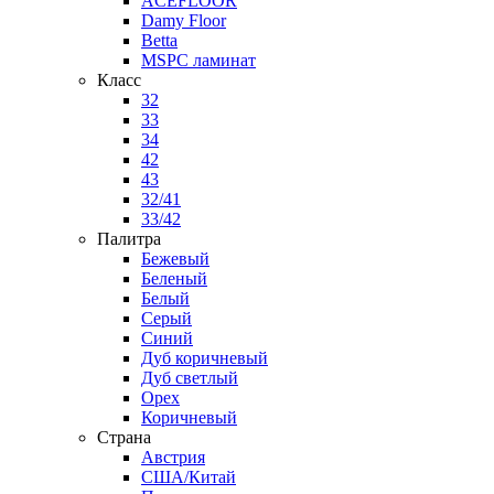
ACEFLOOR
Damy Floor
Betta
MSPC ламинат
Класс
32
33
34
42
43
32/41
33/42
Палитра
Бежевый
Беленый
Белый
Серый
Синий
Дуб коричневый
Дуб светлый
Орех
Коричневый
Страна
Австрия
США/Китай