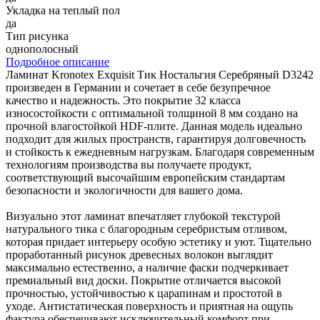
Укладка на теплый пол
да
Тип рисунка
однополосный
Подробное описание
Ламинат Kronotex Exquisit Тик Ностальгия Серебряный D3242
произведен в Германии и сочетает в себе безупречное
качество и надежность. Это покрытие 32 класса
износостойкости с оптимальной толщиной 8 мм создано на
прочной влагостойкой HDF-плите. Данная модель идеально
подходит для жилых пространств, гарантируя долговечность
и стойкость к ежедневным нагрузкам. Благодаря современным
технологиям производства вы получаете продукт,
соответствующий высочайшим европейским стандартам
безопасности и экологичности для вашего дома.
Визуально этот ламинат впечатляет глубокой текстурой
натурального тика с благородным серебристым отливом,
которая придает интерьеру особую эстетику и уют. Тщательно
проработанный рисунок древесных волокон выглядит
максимально естественно, а наличие фаски подчеркивает
премиальный вид доски. Покрытие отличается высокой
прочностью, устойчивостью к царапинам и простотой в
уходе. Антистатическая поверхность и приятная на ощупь
фактура обеспечивают исключительный комфорт при