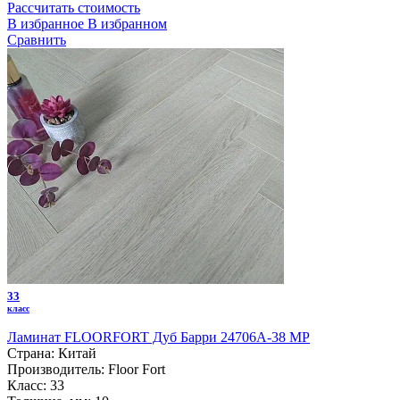
Рассчитать стоимость
В избранное
В избранном
Сравнить
33
класс
Ламинат FLOORFORT Дуб Барри 24706A-38 MP
Страна:
Китай
Производитель:
Floor Fort
Класс:
33