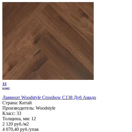
33
класс
Ламинат Woodstyle Crossbow C138 Дуб Амадо
Страна:
Китай
Производитель:
Woodstyle
Класс:
33
Толщина, мм:
12
2 120 руб./м2
4 070,40 руб.
/упак