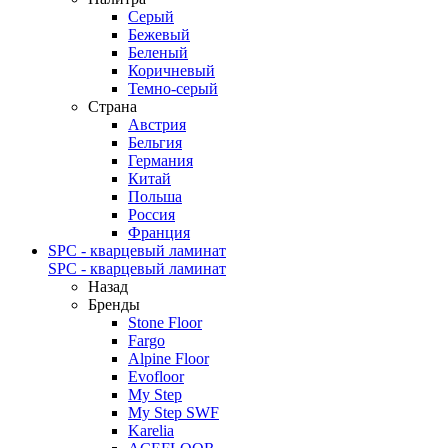
Серый
Бежевый
Беленый
Коричневый
Темно-серый
Страна
Австрия
Бельгия
Германия
Китай
Польша
Россия
Франция
SPC - кварцевый ламинат
SPC - кварцевый ламинат
Назад
Бренды
Stone Floor
Fargo
Alpine Floor
Evofloor
My Step
My Step SWF
Karelia