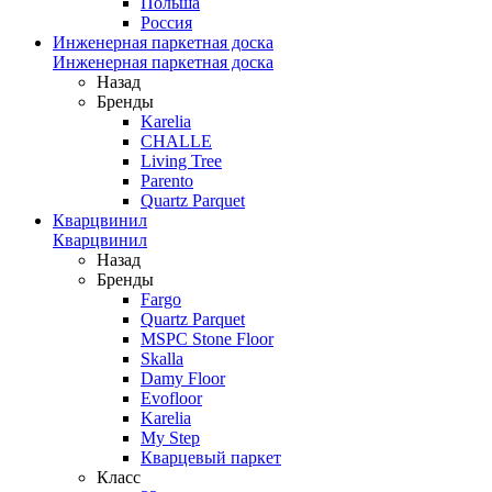
Польша
Россия
Инженерная паркетная доска
Инженерная паркетная доска
Назад
Бренды
Karelia
CHALLE
Living Tree
Parento
Quartz Parquet
Кварцвинил
Кварцвинил
Назад
Бренды
Fargo
Quartz Parquet
MSPC Stone Floor
Skalla
Damy Floor
Evofloor
Karelia
My Step
Кварцевый паркет
Класс