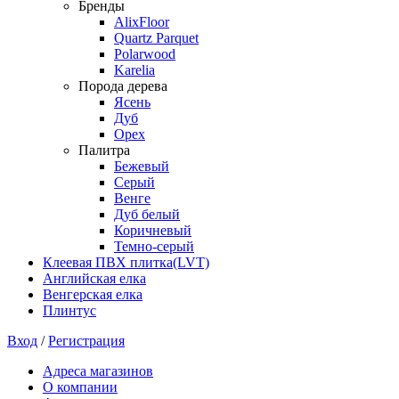
Бренды
AlixFloor
Quartz Parquet
Polarwood
Karelia
Порода дерева
Ясень
Дуб
Орех
Палитра
Бежевый
Серый
Венге
Дуб белый
Коричневый
Темно-серый
Клеевая ПВХ плитка(LVT)
Английская елка
Венгерская елка
Плинтус
Вход
/
Регистрация
Адреса магазинов
О компании