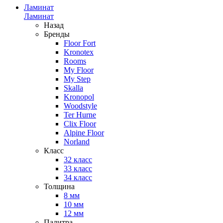
Ламинат
Ламинат
Назад
Бренды
Floor Fort
Kronotex
Rooms
My Floor
My Step
Skalla
Kronopol
Woodstyle
Ter Hurne
Clix Floor
Alpine Floor
Norland
Класс
32 класс
33 класс
34 класс
Толщина
8 мм
10 мм
12 мм
Палитра