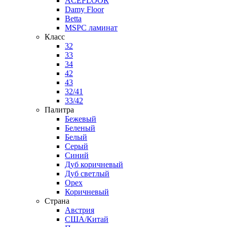
ACEFLOOR
Damy Floor
Betta
MSPC ламинат
Класс
32
33
34
42
43
32/41
33/42
Палитра
Бежевый
Беленый
Белый
Серый
Синий
Дуб коричневый
Дуб светлый
Орех
Коричневый
Страна
Австрия
США/Китай