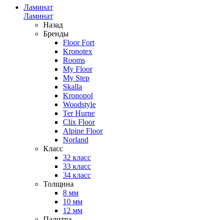
Ламинат
Ламинат
Назад
Бренды
Floor Fort
Kronotex
Rooms
My Floor
My Step
Skalla
Kronopol
Woodstyle
Ter Hurne
Clix Floor
Alpine Floor
Norland
Класс
32 класс
33 класс
34 класс
Толщина
8 мм
10 мм
12 мм
Палитра