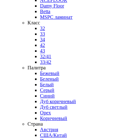
ACEFLOOR
Damy Floor
Betta
MSPC ламинат
Класс
32
33
34
42
43
32/41
33/42
Палитра
Бежевый
Беленый
Белый
Серый
Синий
Дуб коричневый
Дуб светлый
Орех
Коричневый
Страна
Австрия
США/Китай