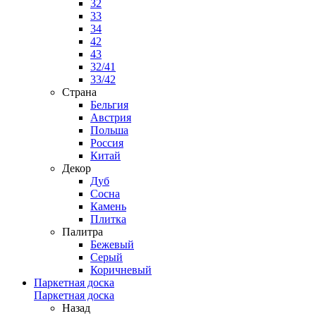
32
33
34
42
43
32/41
33/42
Страна
Бельгия
Австрия
Польша
Россия
Китай
Декор
Дуб
Сосна
Камень
Плитка
Палитра
Бежевый
Серый
Коричневый
Паркетная доска
Паркетная доска
Назад