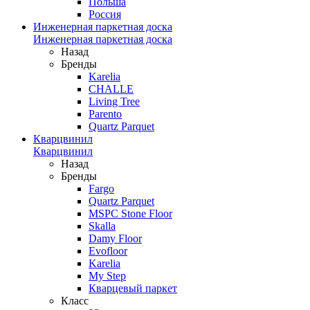
Польша
Россия
Инженерная паркетная доска
Инженерная паркетная доска
Назад
Бренды
Karelia
CHALLE
Living Tree
Parento
Quartz Parquet
Кварцвинил
Кварцвинил
Назад
Бренды
Fargo
Quartz Parquet
MSPC Stone Floor
Skalla
Damy Floor
Evofloor
Karelia
My Step
Кварцевый паркет
Класс