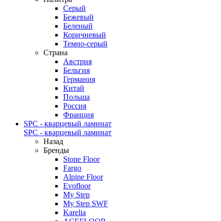
Серый
Бежевый
Беленый
Коричневый
Темно-серый
Страна
Австрия
Бельгия
Германия
Китай
Польша
Россия
Франция
SPC - кварцевый ламинат
SPC - кварцевый ламинат
Назад
Бренды
Stone Floor
Fargo
Alpine Floor
Evofloor
My Step
My Step SWF
Karelia