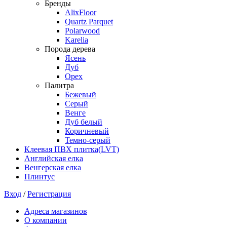
Бренды
AlixFloor
Quartz Parquet
Polarwood
Karelia
Порода дерева
Ясень
Дуб
Орех
Палитра
Бежевый
Серый
Венге
Дуб белый
Коричневый
Темно-серый
Клеевая ПВХ плитка(LVT)
Английская елка
Венгерская елка
Плинтус
Вход
/
Регистрация
Адреса магазинов
О компании