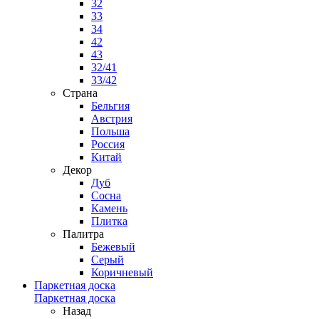
32
33
34
42
43
32/41
33/42
Страна
Бельгия
Австрия
Польша
Россия
Китай
Декор
Дуб
Сосна
Камень
Плитка
Палитра
Бежевый
Серый
Коричневый
Паркетная доска
Паркетная доска
Назад