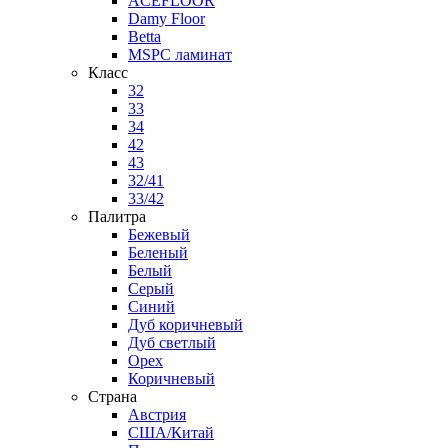
ACEFLOOR
Damy Floor
Betta
MSPC ламинат
Класс
32
33
34
42
43
32/41
33/42
Палитра
Бежевый
Беленый
Белый
Серый
Синий
Дуб коричневый
Дуб светлый
Орех
Коричневый
Страна
Австрия
США/Китай