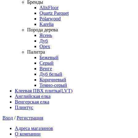
Бренды
AlixFloor
Quartz Parquet
Polarwood
Karelia
Порода дерева
Ясень
Дуб
Орех
Палитра
Бежевый
Серый
Венге
Дуб белый
Коричневый
Темно-серый
Клеевая ПВХ плитка(LVT)
Английская елка
Венгерская елка
Плинтус
Вход
/
Регистрация
Адреса магазинов
О компании