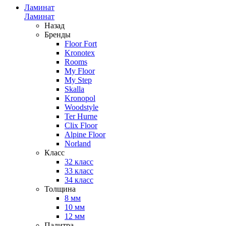
Ламинат
Ламинат
Назад
Бренды
Floor Fort
Kronotex
Rooms
My Floor
My Step
Skalla
Kronopol
Woodstyle
Ter Hurne
Clix Floor
Alpine Floor
Norland
Класс
32 класс
33 класс
34 класс
Толщина
8 мм
10 мм
12 мм
Палитра