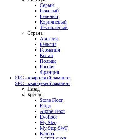
Серый
Бежевый
Беленый
Коричневый
Темно-серый
Страна
Австрия
Бельгия
Германия
Китай
Польша
Россия
Франция
SPC - кварцевый ламинат
SPC - кварцевый ламинат
Назад
Бренды
Stone Floor
Fargo
Alpine Floor
Evofloor
My Step
My Step SWF
Karelia