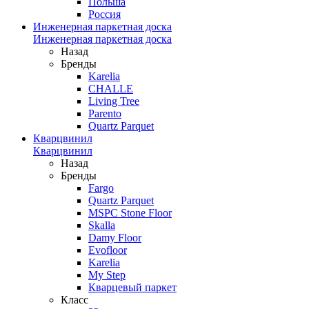
Польша
Россия
Инженерная паркетная доска
Инженерная паркетная доска
Назад
Бренды
Karelia
CHALLE
Living Tree
Parento
Quartz Parquet
Кварцвинил
Кварцвинил
Назад
Бренды
Fargo
Quartz Parquet
MSPC Stone Floor
Skalla
Damy Floor
Evofloor
Karelia
My Step
Кварцевый паркет
Класс