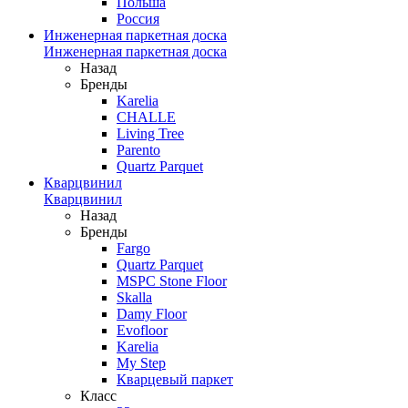
Польша
Россия
Инженерная паркетная доска
Инженерная паркетная доска
Назад
Бренды
Karelia
CHALLE
Living Tree
Parento
Quartz Parquet
Кварцвинил
Кварцвинил
Назад
Бренды
Fargo
Quartz Parquet
MSPC Stone Floor
Skalla
Damy Floor
Evofloor
Karelia
My Step
Кварцевый паркет
Класс