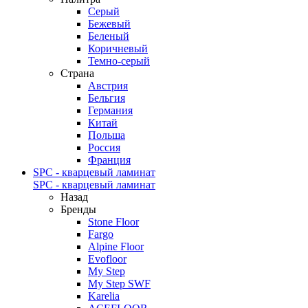
Серый
Бежевый
Беленый
Коричневый
Темно-серый
Страна
Австрия
Бельгия
Германия
Китай
Польша
Россия
Франция
SPC - кварцевый ламинат
SPC - кварцевый ламинат
Назад
Бренды
Stone Floor
Fargo
Alpine Floor
Evofloor
My Step
My Step SWF
Karelia