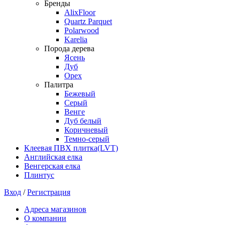
Бренды
AlixFloor
Quartz Parquet
Polarwood
Karelia
Порода дерева
Ясень
Дуб
Орех
Палитра
Бежевый
Серый
Венге
Дуб белый
Коричневый
Темно-серый
Клеевая ПВХ плитка(LVT)
Английская елка
Венгерская елка
Плинтус
Вход
/
Регистрация
Адреса магазинов
О компании