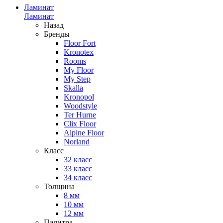
Ламинат
Ламинат
Назад
Бренды
Floor Fort
Kronotex
Rooms
My Floor
My Step
Skalla
Kronopol
Woodstyle
Ter Hurne
Clix Floor
Alpine Floor
Norland
Класс
32 класс
33 класс
34 класс
Толщина
8 мм
10 мм
12 мм
Палитра