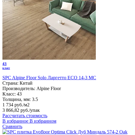
43
класс
SPC Alpine Floor Solo Ларгетто ЕСО 14-3 MC
Страна:
Китай
Производитель:
Alpine Floor
Класс:
43
Толщина, мм:
3.5
1 734 руб./м2
3 866,82 руб.
/упак
Рассчитать стоимость
В избранное
В избранном
Сравнить