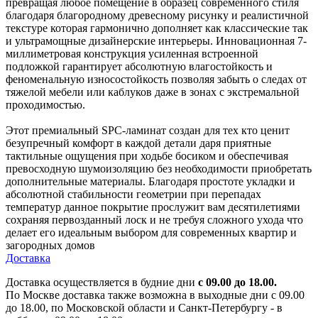
превращая любое помещение в образец современного стиля
благодаря благородному древесному рисунку и реалистичной
текстуре которая гармонично дополняет как классические так
и ультрамощные дизайнерские интерьеры. Инновационная 7-
миллиметровая конструкция усиленная встроенной
подложкой гарантирует абсолютную влагостойкость и
феноменальную износостойкость позволяя забыть о следах от
тяжелой мебели или каблуков даже в зонах с экстремальной
проходимостью.
Этот премиальный SPC-ламинат создан для тех кто ценит
безупречный комфорт в каждой детали даря приятные
тактильные ощущения при ходьбе босиком и обеспечивая
превосходную шумоизоляцию без необходимости приобретать
дополнительные материалы. Благодаря простоте укладки и
абсолютной стабильности геометрии при перепадах
температур данное покрытие прослужит вам десятилетиями
сохраняя первозданный лоск и не требуя сложного ухода что
делает его идеальным выбором для современных квартир и
загородных домов
Доставка
Доставка осуществляется в будние дни
с 09.00 до 18.00.
По Москве доставка также возможна в выходные дни с 09.00
до 18.00, по Московской области и Санкт-Петербургу - в