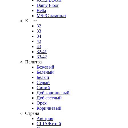
ACEFLOOR
Damy Floor
Betta
MSPC ламинат
Класс
32
33
34
42
43
32/41
33/42
Палитра
Бежевый
Беленый
Белый
Серый
Синий
Дуб коричневый
Дуб светлый
Орех
Коричневый
Страна
Австрия
США/Китай