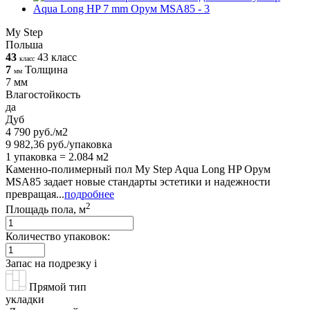
My Step
Польша
43
43 класс
класс
7
Толщина
мм
7 мм
Влагостойкость
да
Дуб
4 790 руб./м2
9 982,36 руб./упаковка
1 упаковка = 2.084 м2
Каменно-полимерный пол My Step Aqua Long HP Орум
MSA85 задает новые стандарты эстетики и надежности
превращая...
подробнее
2
Площадь пола, м
Количество упаковок:
Запас на подрезку
i
Прямой тип
укладки