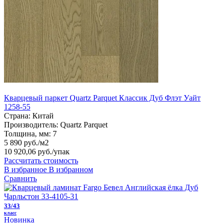
Кварцевый паркет Quartz Parquet Классик Дуб Флэт Уайт
1258-55
Страна:
Китай
Производитель:
Quartz Parquet
Толщина, мм:
7
5 890 руб./м2
10 920,06 руб.
/упак
Рассчитать стоимость
В избранное
В избранном
Сравнить
33/43
класс
Новинка