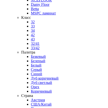
ACEFLOOR
Damy Floor
Betta
MSPC ламинат
Класс
32
33
34
42
43
32/41
33/42
Палитра
Бежевый
Беленый
Белый
Серый
Синий
Дуб коричневый
Дуб светлый
Орех
Коричневый
Страна
Австрия
США/Китай