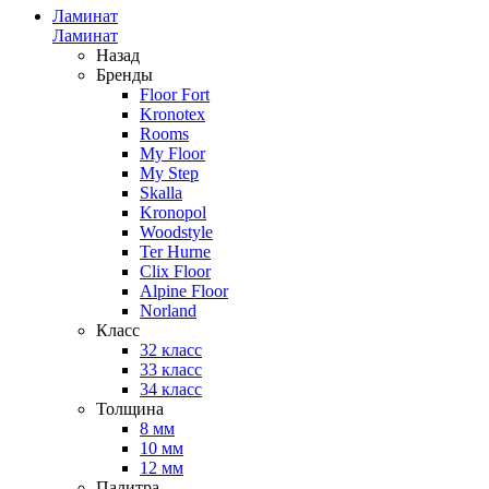
Ламинат
Ламинат
Назад
Бренды
Floor Fort
Kronotex
Rooms
My Floor
My Step
Skalla
Kronopol
Woodstyle
Ter Hurne
Clix Floor
Alpine Floor
Norland
Класс
32 класс
33 класс
34 класс
Толщина
8 мм
10 мм
12 мм
Палитра