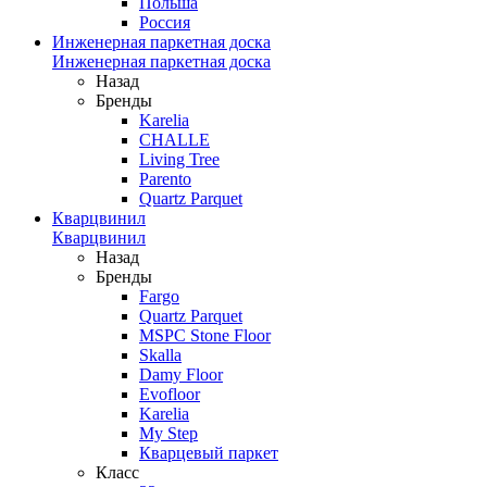
Польша
Россия
Инженерная паркетная доска
Инженерная паркетная доска
Назад
Бренды
Karelia
CHALLE
Living Tree
Parento
Quartz Parquet
Кварцвинил
Кварцвинил
Назад
Бренды
Fargo
Quartz Parquet
MSPC Stone Floor
Skalla
Damy Floor
Evofloor
Karelia
My Step
Кварцевый паркет
Класс