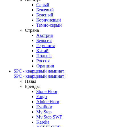
Серый
Бежевый
Беленый
Коричневый
Темно-серый
Страна
Австрия
Бельгия
Германия
Китай
Польша
Россия
Франция
SPC - кварцевый ламинат
SPC - кварцевый ламинат
Назад
Бренды
Stone Floor
Fargo
Alpine Floor
Evofloor
My Step
My Step SWF
Karelia