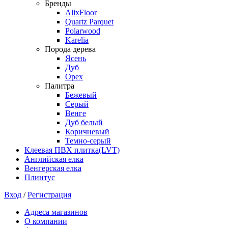
Бренды
AlixFloor
Quartz Parquet
Polarwood
Karelia
Порода дерева
Ясень
Дуб
Орех
Палитра
Бежевый
Серый
Венге
Дуб белый
Коричневый
Темно-серый
Клеевая ПВХ плитка(LVT)
Английская елка
Венгерская елка
Плинтус
Вход
/
Регистрация
Адреса магазинов
О компании