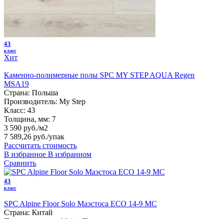
43
класс
Хит
Каменно-полимерные полы SPC MY STEP AQUA Regen
MSA19
Страна:
Польша
Производитель:
My Step
Класс:
43
Толщина, мм:
7
3 590 руб./м2
7 589,26 руб.
/упак
Рассчитать стоимость
В избранное
В избранном
Сравнить
43
класс
SPC Alpine Floor Solo Маэстоса ЕСО 14-9 MC
Страна:
Китай