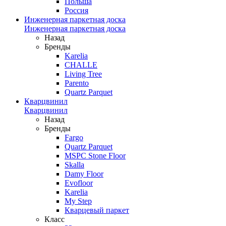
Польша
Россия
Инженерная паркетная доска
Инженерная паркетная доска
Назад
Бренды
Karelia
CHALLE
Living Tree
Parento
Quartz Parquet
Кварцвинил
Кварцвинил
Назад
Бренды
Fargo
Quartz Parquet
MSPC Stone Floor
Skalla
Damy Floor
Evofloor
Karelia
My Step
Кварцевый паркет
Класс