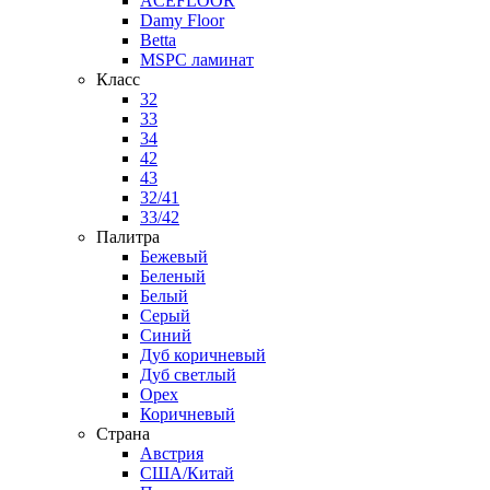
ACEFLOOR
Damy Floor
Betta
MSPC ламинат
Класс
32
33
34
42
43
32/41
33/42
Палитра
Бежевый
Беленый
Белый
Серый
Синий
Дуб коричневый
Дуб светлый
Орех
Коричневый
Страна
Австрия
США/Китай