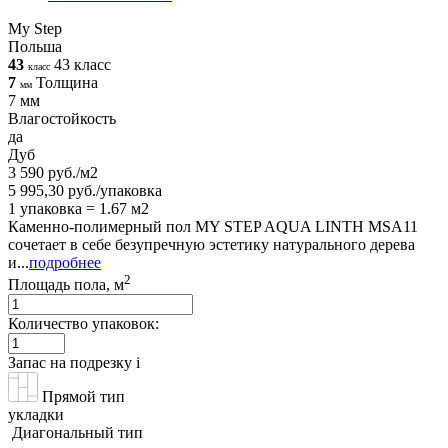
My Step
Польша
43
43 класс
класс
7
Толщина
мм
7 мм
Влагостойкость
да
Дуб
3 590 руб./м2
5 995,30 руб./упаковка
1 упаковка = 1.67 м2
Каменно-полимерный пол MY STEP AQUA LINTH MSA11
сочетает в себе безупречную эстетику натурального дерева
и...
подробнее
2
Площадь пола, м
Количество упаковок:
Запас на подрезку
i
Прямой тип
укладки
Диагональный тип