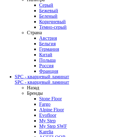
Серый
Бежевый
Беленый
Коричневый
Темно-серый
Страна
Австрия
Бельгия
Германия
Китай
Польша
Россия
Франция
SPC - кварцевый ламинат
SPC - кварцевый ламинат
Назад
Бренды
Stone Floor
Fargo
Alpine Floor
Evofloor
My Step
My Step SWF
Karelia