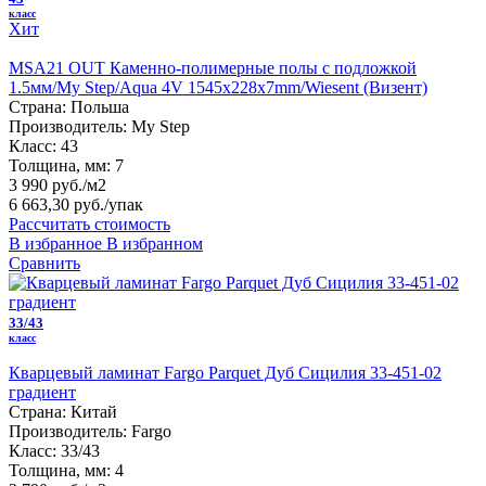
класс
Хит
MSA21 OUT Каменно-полимерные полы с подложкой
1.5мм/My Step/Aqua 4V 1545х228х7mm/Wiesent (Визент)
Страна:
Польша
Производитель:
My Step
Класс:
43
Толщина, мм:
7
3 990 руб./м2
6 663,30 руб.
/упак
Рассчитать стоимость
В избранное
В избранном
Сравнить
33/43
класс
Кварцевый ламинат Fargo Parquet Дуб Сицилия 33-451-02
градиент
Страна:
Китай
Производитель:
Fargo
Класс:
33/43
Толщина, мм:
4