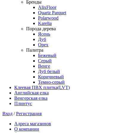
Бренды
AlixFloor
Quartz Parquet
Polarwood
Karelia
Порода дерева
Ясень
Дуб
Орех
Палитра
Бежевый
Серый
Венге
Дуб белый
Коричневый
Темно-серый
Клеевая ПВХ плитка(LVT)
Английская елка
Венгерская елка
Плинтус
Вход
/
Регистрация
Адреса магазинов
О компании