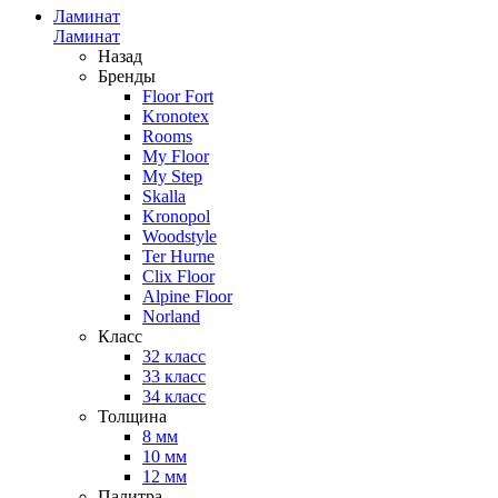
Ламинат
Ламинат
Назад
Бренды
Floor Fort
Kronotex
Rooms
My Floor
My Step
Skalla
Kronopol
Woodstyle
Ter Hurne
Clix Floor
Alpine Floor
Norland
Класс
32 класс
33 класс
34 класс
Толщина
8 мм
10 мм
12 мм
Палитра