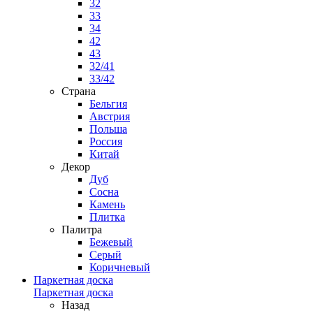
32
33
34
42
43
32/41
33/42
Страна
Бельгия
Австрия
Польша
Россия
Китай
Декор
Дуб
Сосна
Камень
Плитка
Палитра
Бежевый
Серый
Коричневый
Паркетная доска
Паркетная доска
Назад