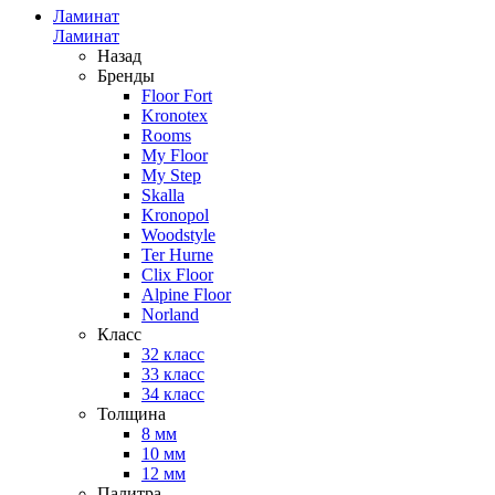
Ламинат
Ламинат
Назад
Бренды
Floor Fort
Kronotex
Rooms
My Floor
My Step
Skalla
Kronopol
Woodstyle
Ter Hurne
Clix Floor
Alpine Floor
Norland
Класс
32 класс
33 класс
34 класс
Толщина
8 мм
10 мм
12 мм
Палитра