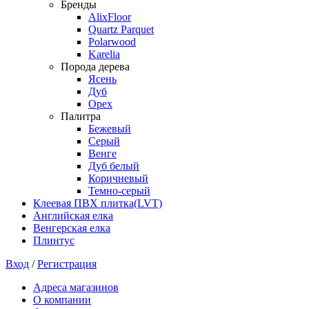
Бренды
AlixFloor
Quartz Parquet
Polarwood
Karelia
Порода дерева
Ясень
Дуб
Орех
Палитра
Бежевый
Серый
Венге
Дуб белый
Коричневый
Темно-серый
Клеевая ПВХ плитка(LVT)
Английская елка
Венгерская елка
Плинтус
Вход
/
Регистрация
Адреса магазинов
О компании