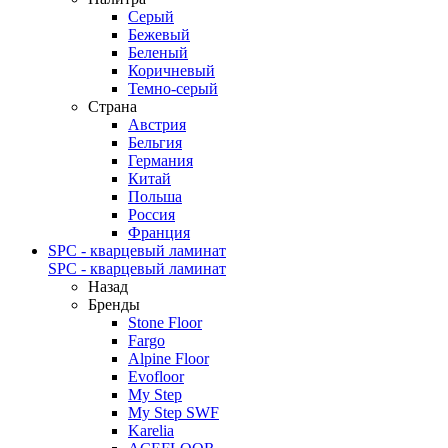
Серый
Бежевый
Беленый
Коричневый
Темно-серый
Страна
Австрия
Бельгия
Германия
Китай
Польша
Россия
Франция
SPC - кварцевый ламинат
SPC - кварцевый ламинат
Назад
Бренды
Stone Floor
Fargo
Alpine Floor
Evofloor
My Step
My Step SWF
Karelia