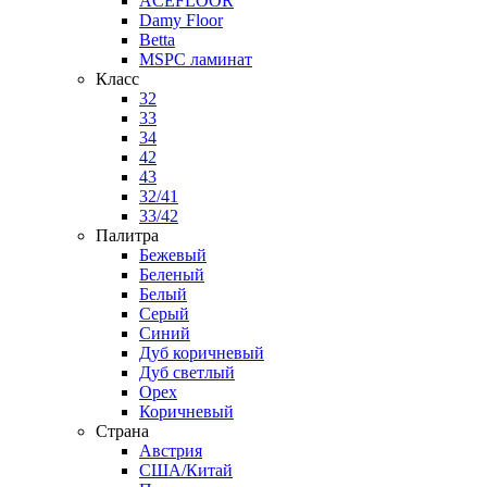
ACEFLOOR
Damy Floor
Betta
MSPC ламинат
Класс
32
33
34
42
43
32/41
33/42
Палитра
Бежевый
Беленый
Белый
Серый
Синий
Дуб коричневый
Дуб светлый
Орех
Коричневый
Страна
Австрия
США/Китай