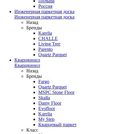
Польша
Россия
Инженерная паркетная доска
Инженерная паркетная доска
Назад
Бренды
Karelia
CHALLE
Living Tree
Parento
Quartz Parquet
Кварцвинил
Кварцвинил
Назад
Бренды
Fargo
Quartz Parquet
MSPC Stone Floor
Skalla
Damy Floor
Evofloor
Karelia
My Step
Кварцевый паркет
Класс