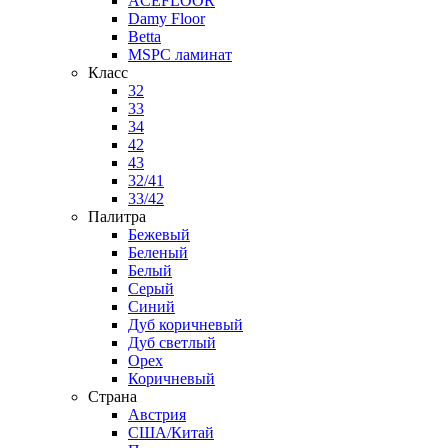
ACEFLOOR
Damy Floor
Betta
MSPC ламинат
Класс
32
33
34
42
43
32/41
33/42
Палитра
Бежевый
Беленый
Белый
Серый
Синий
Дуб коричневый
Дуб светлый
Орех
Коричневый
Страна
Австрия
США/Китай