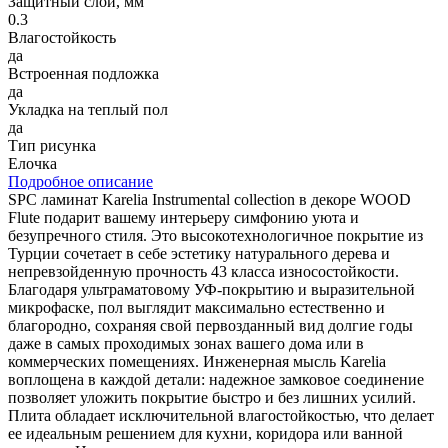
Защитный слой, мм
0.3
Влагостойкость
да
Встроенная подложка
да
Укладка на теплый пол
да
Тип рисунка
Елочка
Подробное описание
SPC ламинат Karelia Instrumental collection в декоре WOOD
Flute подарит вашему интерьеру симфонию уюта и
безупречного стиля. Это высокотехнологичное покрытие из
Турции сочетает в себе эстетику натурального дерева и
непревзойденную прочность 43 класса износостойкости.
Благодаря ультраматовому УФ-покрытию и выразительной
микрофаске, пол выглядит максимально естественно и
благородно, сохраняя свой первозданный вид долгие годы
даже в самых проходимых зонах вашего дома или в
коммерческих помещениях. Инженерная мысль Karelia
воплощена в каждой детали: надежное замковое соединение
позволяет уложить покрытие быстро и без лишних усилий.
Плита обладает исключительной влагостойкостью, что делает
ее идеальным решением для кухни, коридора или ванной