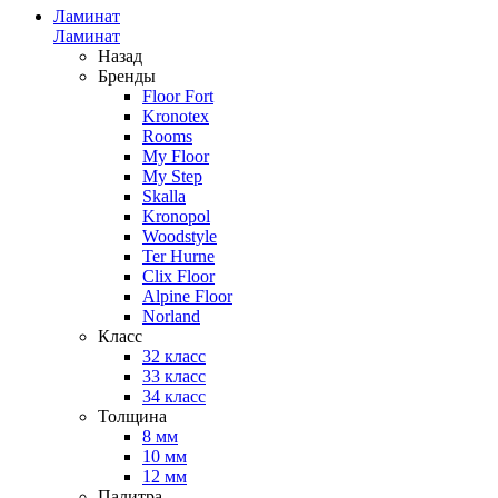
Ламинат
Ламинат
Назад
Бренды
Floor Fort
Kronotex
Rooms
My Floor
My Step
Skalla
Kronopol
Woodstyle
Ter Hurne
Clix Floor
Alpine Floor
Norland
Класс
32 класс
33 класс
34 класс
Толщина
8 мм
10 мм
12 мм
Палитра