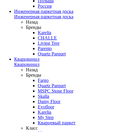
Польша
Россия
Инженерная паркетная доска
Инженерная паркетная доска
Назад
Бренды
Karelia
CHALLE
Living Tree
Parento
Quartz Parquet
Кварцвинил
Кварцвинил
Назад
Бренды
Fargo
Quartz Parquet
MSPC Stone Floor
Skalla
Damy Floor
Evofloor
Karelia
My Step
Кварцевый паркет
Класс