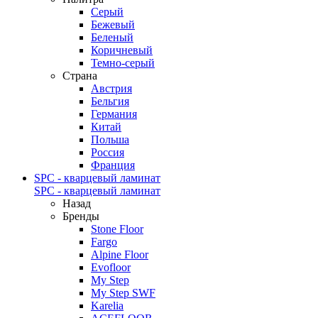
Серый
Бежевый
Беленый
Коричневый
Темно-серый
Страна
Австрия
Бельгия
Германия
Китай
Польша
Россия
Франция
SPC - кварцевый ламинат
SPC - кварцевый ламинат
Назад
Бренды
Stone Floor
Fargo
Alpine Floor
Evofloor
My Step
My Step SWF
Karelia