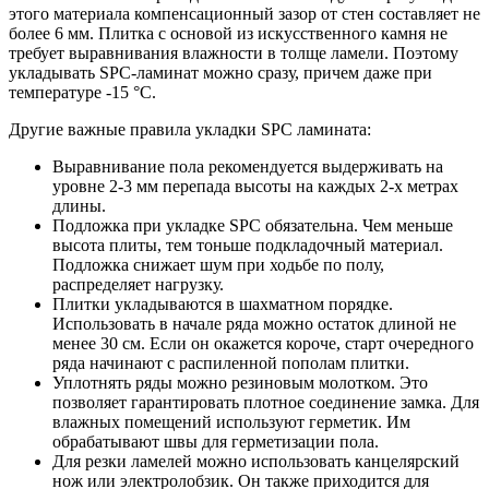
этого материала компенсационный зазор от стен составляет не
более 6 мм. Плитка с основой из искусственного камня не
требует выравнивания влажности в толще ламели. Поэтому
укладывать SPC-ламинат можно сразу, причем даже при
температуре -15 °C.
Другие важные правила укладки SPC ламината:
Выравнивание пола рекомендуется выдерживать на
уровне 2-3 мм перепада высоты на каждых 2-х метрах
длины.
Подложка при укладке SPC обязательна. Чем меньше
высота плиты, тем тоньше подкладочный материал.
Подложка снижает шум при ходьбе по полу,
распределяет нагрузку.
Плитки укладываются в шахматном порядке.
Использовать в начале ряда можно остаток длиной не
менее 30 см. Если он окажется короче, старт очередного
ряда начинают с распиленной пополам плитки.
Уплотнять ряды можно резиновым молотком. Это
позволяет гарантировать плотное соединение замка. Для
влажных помещений используют герметик. Им
обрабатывают швы для герметизации пола.
Для резки ламелей можно использовать канцелярский
нож или электролобзик. Он также приходится для