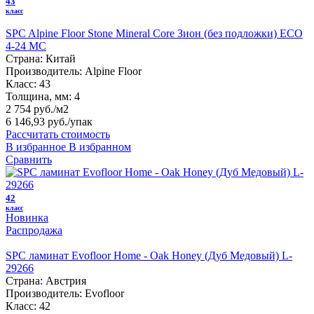
43
класс
SPC Alpine Floor Stone Mineral Core Зион (без подложки) ЕСО
4-24 MC
Страна:
Китай
Производитель:
Alpine Floor
Класс:
43
Толщина, мм:
4
2 754 руб./м2
6 146,93 руб.
/упак
Рассчитать стоимость
В избранное
В избранном
Сравнить
42
класс
Новинка
Распродажа
SPC ламинат Evofloor Home - Oak Honey (Дуб Медовый) L-
29266
Страна:
Австрия
Производитель:
Evofloor
Класс:
42