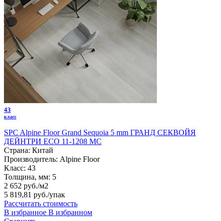
43
класс
SPC Alpine Floor Grand Sequoia 5 mm ГРАНД СЕКВОЙЯ
ДЕЙНТРИ ECO 11-1208 MC
Страна:
Китай
Производитель:
Alpine Floor
Класс:
43
Толщина, мм:
5
2 652 руб./м2
5 819,81 руб.
/упак
Рассчитать стоимость
В избранное
В избранном