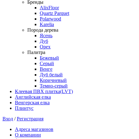
Бренды
AlixFloor
Quartz Parquet
Polarwood
Karelia
Порода дерева
Ясень
Дуб
Орех
Палитра
Бежевый
Серый
Венге
Дуб белый
Коричневый
Темно-серый
Клеевая ПВХ плитка(LVT)
Английская елка
Венгерская елка
Плинтус
Вход
/
Регистрация
Адреса магазинов
О компании