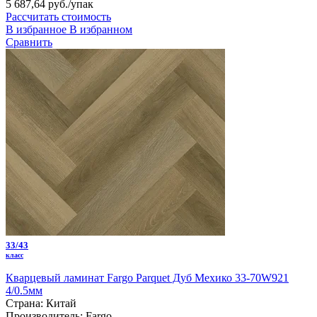
5 687,64 руб.
/упак
Рассчитать стоимость
В избранное
В избранном
Сравнить
33/43
класс
Кварцевый ламинат Fargo Parquet Дуб Мехико 33-70W921
4/0.5мм
Страна:
Китай
Производитель:
Fargo