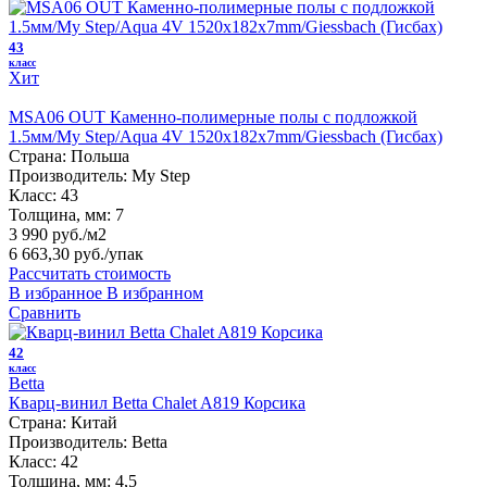
43
класс
Хит
MSA06 OUT Каменно-полимерные полы с подложкой
1.5мм/My Step/Aqua 4V 1520х182х7mm/Giessbach (Гисбах)
Страна:
Польша
Производитель:
My Step
Класс:
43
Толщина, мм:
7
3 990 руб./м2
6 663,30 руб.
/упак
Рассчитать стоимость
В избранное
В избранном
Сравнить
42
класс
Betta
Кварц-винил Betta Chalet A819 Корсика
Страна:
Китай
Производитель:
Betta
Класс:
42
Толщина, мм:
4,5