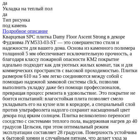
да
Укладка на теплый пол
да
Тип рисунка
под камень
Подробное описание
Кварцевая SPC плитка Damy Floor Ascent Strong в декоре
Фудзияма JYM533-03-ST — это совершенство стиля и
надежности для вашего дома. Основа из каменного полимера
толщиной 5 мм обеспечивает исключительную прочность, а
благодаря классу пожарной опасности КМ2 покрытие
идеально подходит как для уютных жилых комнат, так и для
коммерческих пространств с высокой проходимостью. Плитки
размером 610 на 5 мм легко соединяются между собой с
помощью надежной замковой системы click, позволяя
выполнить укладку даже без помощи профессионалов,
превращая процесс ремонта в удовольствие. Это покрытие не
боится испытаний: влагостойкая плита позволяет смело
укладывать его на кухне или в коридоре, а специальный слой
против ультрафиолета надолго сохранит насыщенный цвет
декора под ярким солнцем. Плитка великолепно переносит
соседство с системами теплого пола, выдерживая нагрев до 40
градусов Цельсия, при этом оптимальный режим
эксплуатации составляет 28 градусов. Поверхность устойчива
к бытовой химии и случайным пятнам, что делает уход за