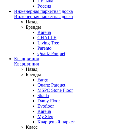
Польша
Россия
Инженерная паркетная доска
Инженерная паркетная доска
Назад
Бренды
Karelia
CHALLE
Living Tree
Parento
Quartz Parquet
Кварцвинил
Кварцвинил
Назад
Бренды
Fargo
Quartz Parquet
MSPC Stone Floor
Skalla
Damy Floor
Evofloor
Karelia
My Step
Кварцевый паркет
Класс