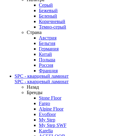
Серый
Бежевый
Беленый
Коричневый
Темно-серый
Страна
Австрия
Бельгия
Германия
Китай
Польша
Россия
Франция
SPC - кварцевый ламинат
SPC - кварцевый ламинат
Назад
Бренды
Stone Floor
Fargo
Alpine Floor
Evofloor
My Step
My Step SWF
Karelia