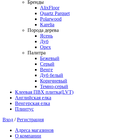
Бренды
AlixFloor
Quartz Parquet
Polarwood
Karelia
Порода дерева
Ясень
Дуб
Орех
Палитра
Бежевый
Серый
Венге
Дуб белый
Коричневый
Темно-серый
Клеевая ПВХ плитка(LVT)
Английская елка
Венгерская елка
Плинтус
Вход
/
Регистрация
Адреса магазинов
О компании