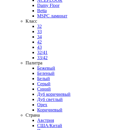
ACEFLOOR
Damy Floor
Betta
MSPC ламинат
Класс
32
33
34
42
43
32/41
33/42
Палитра
Бежевый
Беленый
Белый
Серый
Синий
Дуб коричневый
Дуб светлый
Орех
Коричневый
Страна
Австрия
США/Китай