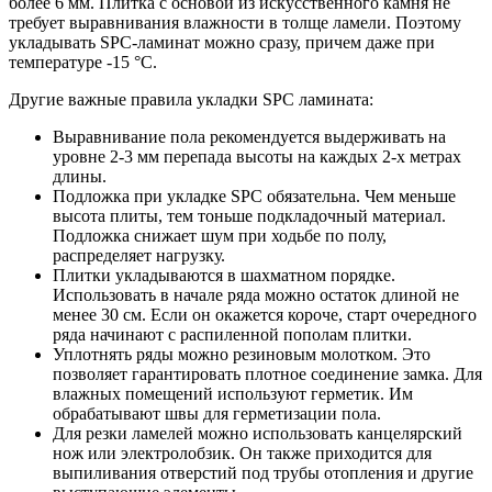
более 6 мм. Плитка с основой из искусственного камня не
требует выравнивания влажности в толще ламели. Поэтому
укладывать SPC-ламинат можно сразу, причем даже при
температуре -15 °C.
Другие важные правила укладки SPC ламината:
Выравнивание пола рекомендуется выдерживать на
уровне 2-3 мм перепада высоты на каждых 2-х метрах
длины.
Подложка при укладке SPC обязательна. Чем меньше
высота плиты, тем тоньше подкладочный материал.
Подложка снижает шум при ходьбе по полу,
распределяет нагрузку.
Плитки укладываются в шахматном порядке.
Использовать в начале ряда можно остаток длиной не
менее 30 см. Если он окажется короче, старт очередного
ряда начинают с распиленной пополам плитки.
Уплотнять ряды можно резиновым молотком. Это
позволяет гарантировать плотное соединение замка. Для
влажных помещений используют герметик. Им
обрабатывают швы для герметизации пола.
Для резки ламелей можно использовать канцелярский
нож или электролобзик. Он также приходится для
выпиливания отверстий под трубы отопления и другие