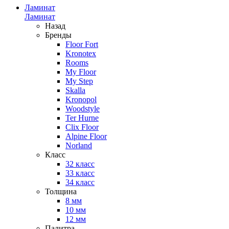
Ламинат
Ламинат
Назад
Бренды
Floor Fort
Kronotex
Rooms
My Floor
My Step
Skalla
Kronopol
Woodstyle
Ter Hurne
Clix Floor
Alpine Floor
Norland
Класс
32 класс
33 класс
34 класс
Толщина
8 мм
10 мм
12 мм
Палитра