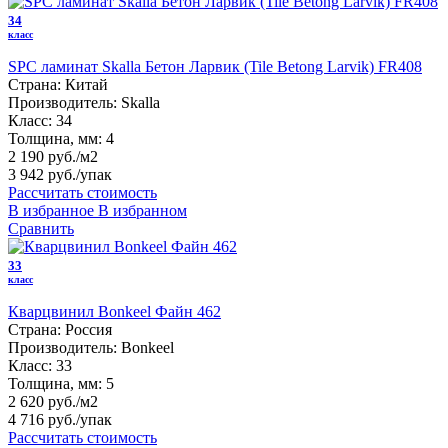
34
класс
SPC ламинат Skalla Бетон Ларвик (Tile Betong Larvik) FR408
Страна:
Китай
Производитель:
Skalla
Класс:
34
Толщина, мм:
4
2 190 руб./м2
3 942 руб.
/упак
Рассчитать стоимость
В избранное
В избранном
Сравнить
33
класс
Кварцвинил Bonkeel Файн 462
Страна:
Россия
Производитель:
Bonkeel
Класс:
33
Толщина, мм:
5
2 620 руб./м2
4 716 руб.
/упак
Рассчитать стоимость