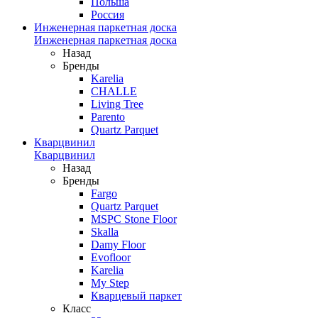
Польша
Россия
Инженерная паркетная доска
Инженерная паркетная доска
Назад
Бренды
Karelia
CHALLE
Living Tree
Parento
Quartz Parquet
Кварцвинил
Кварцвинил
Назад
Бренды
Fargo
Quartz Parquet
MSPC Stone Floor
Skalla
Damy Floor
Evofloor
Karelia
My Step
Кварцевый паркет
Класс