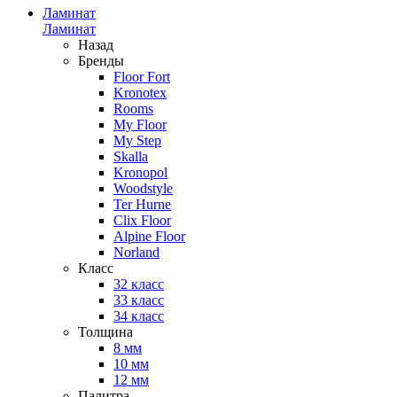
Ламинат
Ламинат
Назад
Бренды
Floor Fort
Kronotex
Rooms
My Floor
My Step
Skalla
Kronopol
Woodstyle
Ter Hurne
Clix Floor
Alpine Floor
Norland
Класс
32 класс
33 класс
34 класс
Толщина
8 мм
10 мм
12 мм
Палитра