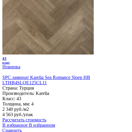
43
класс
Новинка
SPC ламинат Karelia Sea Romance Sloep HB
LTHB4SLOE125CL11
Страна:
Турция
Производитель:
Karelia
Класс:
43
Толщина, мм:
4
2 340 руб./м2
4 563 руб.
/упак
Рассчитать стоимость
В избранное
В избранном
Сравнить