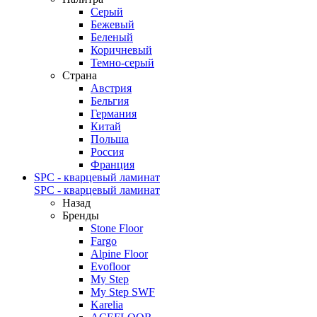
Серый
Бежевый
Беленый
Коричневый
Темно-серый
Страна
Австрия
Бельгия
Германия
Китай
Польша
Россия
Франция
SPC - кварцевый ламинат
SPC - кварцевый ламинат
Назад
Бренды
Stone Floor
Fargo
Alpine Floor
Evofloor
My Step
My Step SWF
Karelia