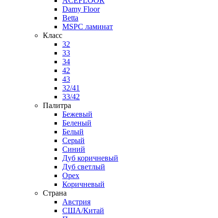
ACEFLOOR
Damy Floor
Betta
MSPC ламинат
Класс
32
33
34
42
43
32/41
33/42
Палитра
Бежевый
Беленый
Белый
Серый
Синий
Дуб коричневый
Дуб светлый
Орех
Коричневый
Страна
Австрия
США/Китай