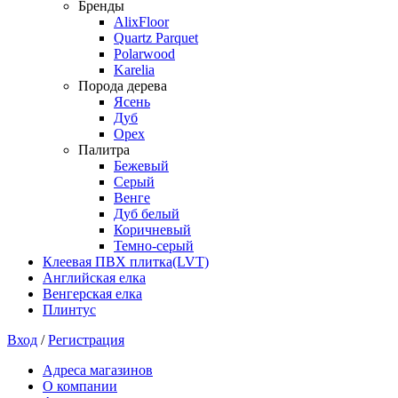
Бренды
AlixFloor
Quartz Parquet
Polarwood
Karelia
Порода дерева
Ясень
Дуб
Орех
Палитра
Бежевый
Серый
Венге
Дуб белый
Коричневый
Темно-серый
Клеевая ПВХ плитка(LVT)
Английская елка
Венгерская елка
Плинтус
Вход
/
Регистрация
Адреса магазинов
О компании