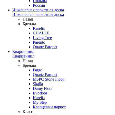
Польша
Россия
Инженерная паркетная доска
Инженерная паркетная доска
Назад
Бренды
Karelia
CHALLE
Living Tree
Parento
Quartz Parquet
Кварцвинил
Кварцвинил
Назад
Бренды
Fargo
Quartz Parquet
MSPC Stone Floor
Skalla
Damy Floor
Evofloor
Karelia
My Step
Кварцевый паркет
Класс