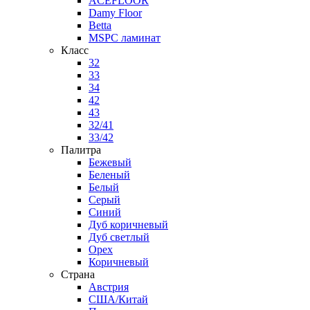
ACEFLOOR
Damy Floor
Betta
MSPC ламинат
Класс
32
33
34
42
43
32/41
33/42
Палитра
Бежевый
Беленый
Белый
Серый
Синий
Дуб коричневый
Дуб светлый
Орех
Коричневый
Страна
Австрия
США/Китай