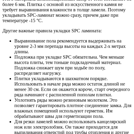
более 6 мм. Плитка с основой из искусственного камня не
требует выравнивания влажности в толще ламели. Поэтому
укладывать SPC-ламинат можно сразу, причем даже при
температуре -15 °C.
Другие важные правила укладки SPC ламината:
Выравнивание пола рекомендуется выдерживать на
уровне 2-3 мм перепада высоты на каждых 2-х метрах
длины.
Подложка при укладке SPC обязательна. Чем меньше
высота плиты, тем тоньше подкладочный материал.
Подложка снижает шум при ходьбе по полу,
распределяет нагрузку.
Плитки укладываются в шахматном порядке.
Использовать в начале ряда можно остаток длиной не
менее 30 см. Если он окажется короче, старт очередного
ряда начинают с распиленной пополам плитки.
Уплотнять ряды можно резиновым молотком. Это
позволяет гарантировать плотное соединение замка. Для
влажных помещений используют герметик. Им
обрабатывают швы для герметизации пола.
Для резки ламелей можно использовать канцелярский
нож или электролобзик. Он также приходится для
выпиливания отверстий под трубы отопления и другие