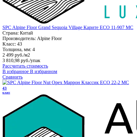
SPC Alpine Floor Grand Sequoia Village Карите ECO 11-907 MC
Страна:
Китай
Производитель:
Alpine Floor
Класс:
43
Толщина, мм:
4
2 499 руб./м2
3 810,98 руб.
/упак
Рассчитать стоимость
В избранное
В избранном
Сравнить
43
класс