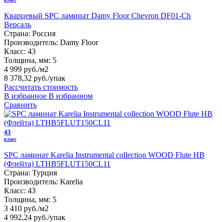
Кварцевый SPC ламинат Damy Floor Chevron DF01-Ch
Версаль
Страна:
Россия
Производитель:
Damy Floor
Класс:
43
Толщина, мм:
5
4 999 руб./м2
8 378,32 руб.
/упак
Рассчитать стоимость
В избранное
В избранном
Сравнить
43
класс
SPC ламинат Karelia Instrumental collection WOOD Flute HB
(Флейта) LTHB5FLUT150CL11
Страна:
Турция
Производитель:
Karelia
Класс:
43
Толщина, мм:
5
3 410 руб./м2
4 992,24 руб.
/упак