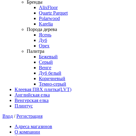
Бренды
AlixFloor
Quartz Parquet
Polarwood
Karelia
Порода дерева
Ясень
Дуб
Орех
Палитра
Бежевый
Серый
Венге
Дуб белый
Коричневый
Темно-серый
Клеевая ПВХ плитка(LVT)
Английская елка
Венгерская елка
Плинтус
Вход
/
Регистрация
Адреса магазинов
О компании