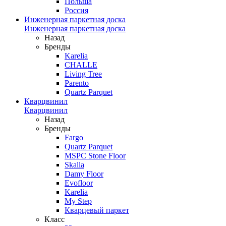
Польша
Россия
Инженерная паркетная доска
Инженерная паркетная доска
Назад
Бренды
Karelia
CHALLE
Living Tree
Parento
Quartz Parquet
Кварцвинил
Кварцвинил
Назад
Бренды
Fargo
Quartz Parquet
MSPC Stone Floor
Skalla
Damy Floor
Evofloor
Karelia
My Step
Кварцевый паркет
Класс