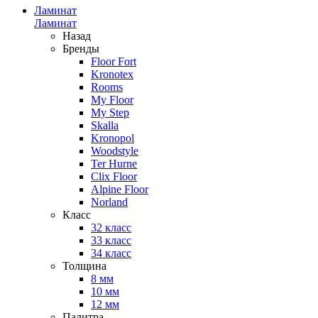
Ламинат
Ламинат
Назад
Бренды
Floor Fort
Kronotex
Rooms
My Floor
My Step
Skalla
Kronopol
Woodstyle
Ter Hurne
Clix Floor
Alpine Floor
Norland
Класс
32 класс
33 класс
34 класс
Толщина
8 мм
10 мм
12 мм
Палитра