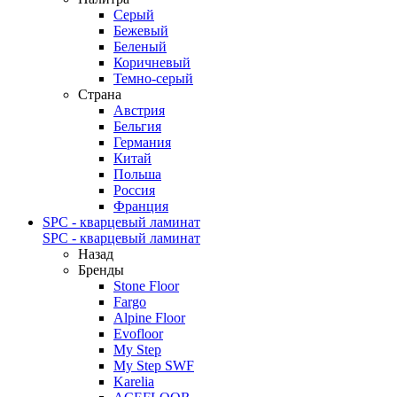
Серый
Бежевый
Беленый
Коричневый
Темно-серый
Страна
Австрия
Бельгия
Германия
Китай
Польша
Россия
Франция
SPC - кварцевый ламинат
SPC - кварцевый ламинат
Назад
Бренды
Stone Floor
Fargo
Alpine Floor
Evofloor
My Step
My Step SWF
Karelia