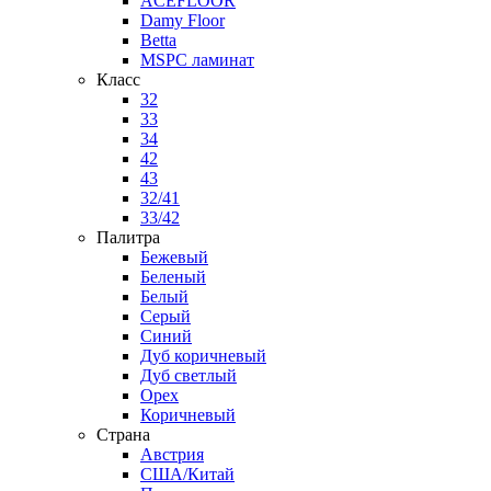
ACEFLOOR
Damy Floor
Betta
MSPC ламинат
Класс
32
33
34
42
43
32/41
33/42
Палитра
Бежевый
Беленый
Белый
Серый
Синий
Дуб коричневый
Дуб светлый
Орех
Коричневый
Страна
Австрия
США/Китай