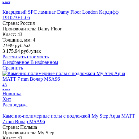
класс
Кварцевый SPC ламинат Damy Floor London Кардифф
191023EL-05
Страна:
Россия
Производитель:
Damy Floor
Класс:
43
Толщина, мм:
4
2 999 руб./м2
3 175,94 руб.
/упак
Рассчитать стоимость
В избранное
В избранном
Сравнить
43
класс
Новинка
Хит
Распродажа
Каменно-полимерные полы с подложкой My Step Aqua MATT
7 mm Волар MSA96
Страна:
Польша
Производитель:
My Step
Класс:
43