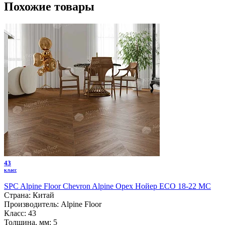
Похожие товары
43
класс
SPC Alpine Floor Chevron Alpine Орех Нойер ECO 18-22 MC
Страна:
Китай
Производитель:
Alpine Floor
Класс:
43
Толщина, мм:
5