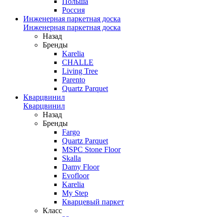
Польша
Россия
Инженерная паркетная доска
Инженерная паркетная доска
Назад
Бренды
Karelia
CHALLE
Living Tree
Parento
Quartz Parquet
Кварцвинил
Кварцвинил
Назад
Бренды
Fargo
Quartz Parquet
MSPC Stone Floor
Skalla
Damy Floor
Evofloor
Karelia
My Step
Кварцевый паркет
Класс