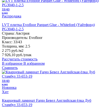
33/43
класс
Распродажа
LVT плитка Evofloor Parquet Glue - Whiteford (Уайтфорд)
PG3040-1-2.5
Страна:
Австрия
Производитель:
Evofloor
Класс:
33/43
Толщина, мм:
2.5
2 275 руб./м2
7 926,10 руб.
/упак
Рассчитать стоимость
В избранное
В избранном
Сравнить
33/43
класс
Новинка
Хит
Кварцевый ламинат Fargo Бевел Английская ёлка Дуб
Стамбул 33-653-19