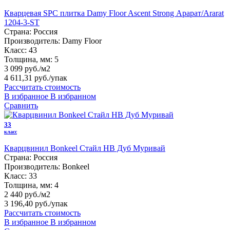
Кварцевая SPC плитка Damy Floor Ascent Strong Арарат/Ararat
1204-3-ST
Страна:
Россия
Производитель:
Damy Floor
Класс:
43
Толщина, мм:
5
3 099 руб./м2
4 611,31 руб.
/упак
Рассчитать стоимость
В избранное
В избранном
Сравнить
33
класс
Кварцвинил Bonkeel Стайл HB Дуб Муривай
Страна:
Россия
Производитель:
Bonkeel
Класс:
33
Толщина, мм:
4
2 440 руб./м2
3 196,40 руб.
/упак
Рассчитать стоимость
В избранное
В избранном