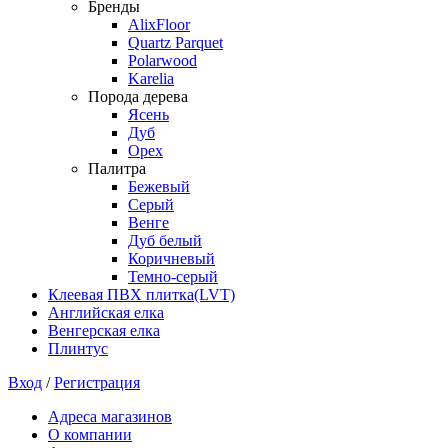
Бренды
AlixFloor
Quartz Parquet
Polarwood
Karelia
Порода дерева
Ясень
Дуб
Орех
Палитра
Бежевый
Серый
Венге
Дуб белый
Коричневый
Темно-серый
Клеевая ПВХ плитка(LVT)
Английская елка
Венгерская елка
Плинтус
Вход
/
Регистрация
Адреса магазинов
О компании