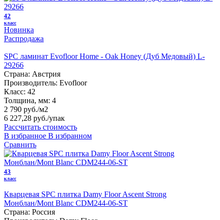
42
класс
Новинка
Распродажа
SPC ламинат Evofloor Home - Oak Honey (Дуб Медовый) L-
29266
Страна:
Австрия
Производитель:
Evofloor
Класс:
42
Толщина, мм:
4
2 790 руб./м2
6 227,28 руб.
/упак
Рассчитать стоимость
В избранное
В избранном
Сравнить
43
класс
Кварцевая SPC плитка Damy Floor Ascent Strong
Монблан/Mont Blanc CDM244-06-ST
Страна:
Россия