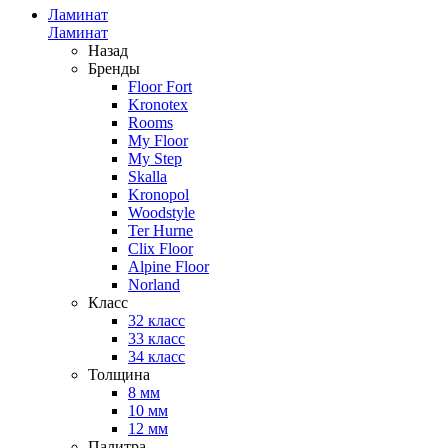
Ламинат
Ламинат
Назад
Бренды
Floor Fort
Kronotex
Rooms
My Floor
My Step
Skalla
Kronopol
Woodstyle
Ter Hurne
Clix Floor
Alpine Floor
Norland
Класс
32 класс
33 класс
34 класс
Толщина
8 мм
10 мм
12 мм
Палитра