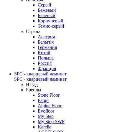
Серый
Бежевый
Беленый
Коричневый
Темно-серый
Страна
Австрия
Бельгия
Германия
Китай
Польша
Россия
Франция
SPC - кварцевый ламинат
SPC - кварцевый ламинат
Назад
Бренды
Stone Floor
Fargo
Alpine Floor
Evofloor
My Step
My Step SWF
Karelia