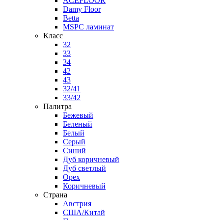
ACEFLOOR
Damy Floor
Betta
MSPC ламинат
Класс
32
33
34
42
43
32/41
33/42
Палитра
Бежевый
Беленый
Белый
Серый
Синий
Дуб коричневый
Дуб светлый
Орех
Коричневый
Страна
Австрия
США/Китай