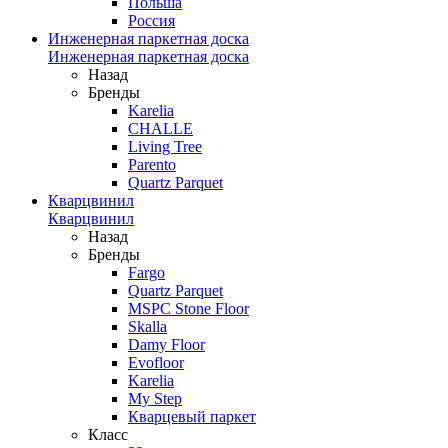
Польша
Россия
Инженерная паркетная доска
Инженерная паркетная доска
Назад
Бренды
Karelia
CHALLE
Living Tree
Parento
Quartz Parquet
Кварцвинил
Кварцвинил
Назад
Бренды
Fargo
Quartz Parquet
MSPC Stone Floor
Skalla
Damy Floor
Evofloor
Karelia
My Step
Кварцевый паркет
Класс