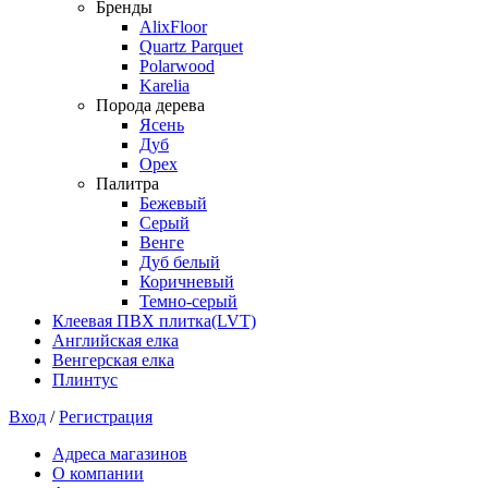
Бренды
AlixFloor
Quartz Parquet
Polarwood
Karelia
Порода дерева
Ясень
Дуб
Орех
Палитра
Бежевый
Серый
Венге
Дуб белый
Коричневый
Темно-серый
Клеевая ПВХ плитка(LVT)
Английская елка
Венгерская елка
Плинтус
Вход
/
Регистрация
Адреса магазинов
О компании