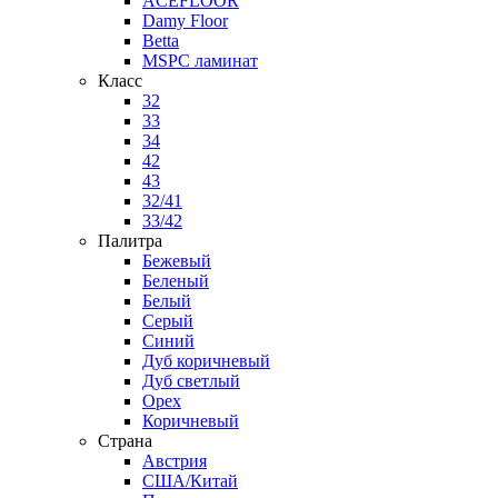
ACEFLOOR
Damy Floor
Betta
MSPC ламинат
Класс
32
33
34
42
43
32/41
33/42
Палитра
Бежевый
Беленый
Белый
Серый
Синий
Дуб коричневый
Дуб светлый
Орех
Коричневый
Страна
Австрия
США/Китай