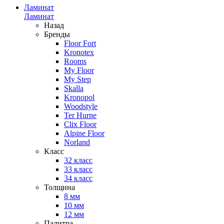
Ламинат
Ламинат
Назад
Бренды
Floor Fort
Kronotex
Rooms
My Floor
My Step
Skalla
Kronopol
Woodstyle
Ter Hurne
Clix Floor
Alpine Floor
Norland
Класс
32 класс
33 класс
34 класс
Толщина
8 мм
10 мм
12 мм
Палитра