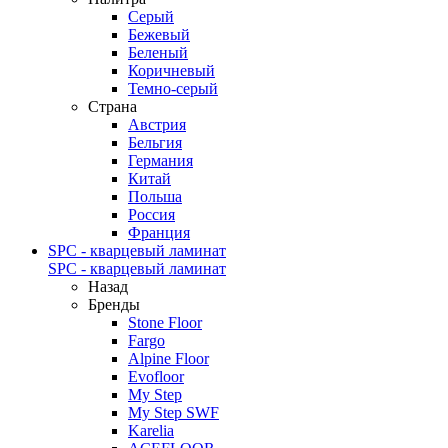
Серый
Бежевый
Беленый
Коричневый
Темно-серый
Страна
Австрия
Бельгия
Германия
Китай
Польша
Россия
Франция
SPC - кварцевый ламинат
SPC - кварцевый ламинат
Назад
Бренды
Stone Floor
Fargo
Alpine Floor
Evofloor
My Step
My Step SWF
Karelia