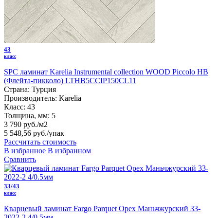
43
класс
SPC ламинат Karelia Instrumental collection WOOD Piccolo HB
(Флейта-пикколо) LTHB5CCIP150CL11
Страна:
Турция
Производитель:
Karelia
Класс:
43
Толщина, мм:
5
3 790 руб./м2
5 548,56 руб.
/упак
Рассчитать стоимость
В избранное
В избранном
Сравнить
33/43
класс
Кварцевый ламинат Fargo Parquet Орех Маньчжурский 33-
2022-2 4/0.5мм