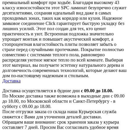
премиальный комфорт при ходьбе. Благодаря высокому 43
классу износостойкости этот SPC ламинат безупречно служит
десятилетиями, сохраняя идеальный вид даже в самых
проходимых зонах, таких как коридор или кухня. Надежное
замковое соединение Click гарантирует быструю укладку без
лишних усилий. Этот пол создан для тех, кто ценит
практичность и уют. Встроенная подложка значительно
упрощает монтаж и повышает акустический комфорт, а
стопроцентная влагостойкость плиты позволяет забыть о
страхе перед случайными протечками. Покрытие полностью
совместимо с системами теплого пола, равномерно
распределяя уютное мягкое тепло по всей комнате. Выбирая
этот материал, вы получаете эстетику натурального дерева и
долговечность современных технологий, которые делают ваш
дом по-настоящему надежным и стильным.
Доставка
Доставка осуществляется в будние дни
с 09.00 до 18.00.
По Москве доставка также возможна в выходные дни с 09.00
до 18.00, по Московской области и Санкт-Петербургу - в
субботу с 09.00 до 18.00.
После отгрузки заказа со склада наша Курьерская служба
свяжется с Вами для уточнения деталей доставки.
Обращаем ваше внимание: срок хранения заказа у курьера
составляет 7 дней. Просим Вас согласовать удобное время