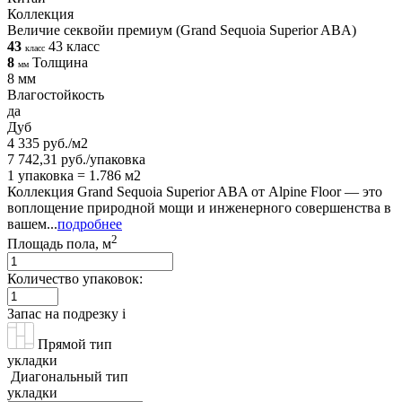
Коллекция
Величие секвойи премиум (Grand Sequoia Superior ABA)
43
43 класс
класс
8
Толщина
мм
8 мм
Влагостойкость
да
Дуб
4 335 руб./м2
7 742,31 руб./упаковка
1 упаковка = 1.786 м2
Коллекция Grand Sequoia Superior ABA от Alpine Floor — это
воплощение природной мощи и инженерного совершенства в
вашем...
подробнее
2
Площадь пола, м
Количество упаковок:
Запас на подрезку
i
Прямой тип
укладки
Диагональный тип
укладки