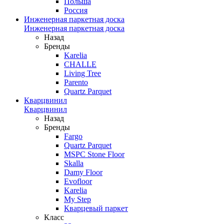
Польша
Россия
Инженерная паркетная доска
Инженерная паркетная доска
Назад
Бренды
Karelia
CHALLE
Living Tree
Parento
Quartz Parquet
Кварцвинил
Кварцвинил
Назад
Бренды
Fargo
Quartz Parquet
MSPC Stone Floor
Skalla
Damy Floor
Evofloor
Karelia
My Step
Кварцевый паркет
Класс