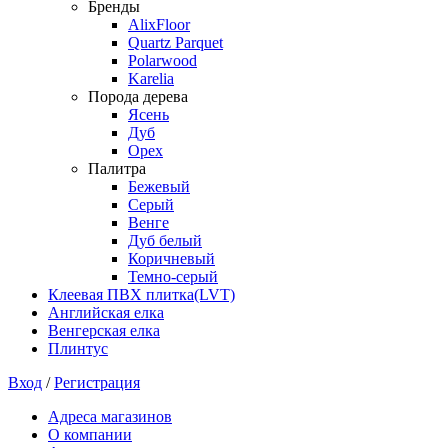
Бренды
AlixFloor
Quartz Parquet
Polarwood
Karelia
Порода дерева
Ясень
Дуб
Орех
Палитра
Бежевый
Серый
Венге
Дуб белый
Коричневый
Темно-серый
Клеевая ПВХ плитка(LVT)
Английская елка
Венгерская елка
Плинтус
Вход
/
Регистрация
Адреса магазинов
О компании