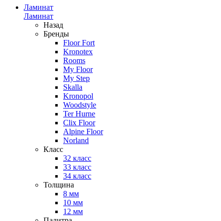
Ламинат
Ламинат
Назад
Бренды
Floor Fort
Kronotex
Rooms
My Floor
My Step
Skalla
Kronopol
Woodstyle
Ter Hurne
Clix Floor
Alpine Floor
Norland
Класс
32 класс
33 класс
34 класс
Толщина
8 мм
10 мм
12 мм
Палитра