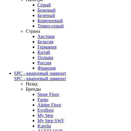
Серый
Бежевый
Беленый
Коричневый
Темно-серый
Страна
Австрия
Бельгия
Германия
Китай
Польша
Россия
Франция
SPC - кварцевый ламинат
SPC - кварцевый ламинат
Назад
Бренды
Stone Floor
Fargo
Alpine Floor
Evofloor
My Step
My Step SWF
Karelia