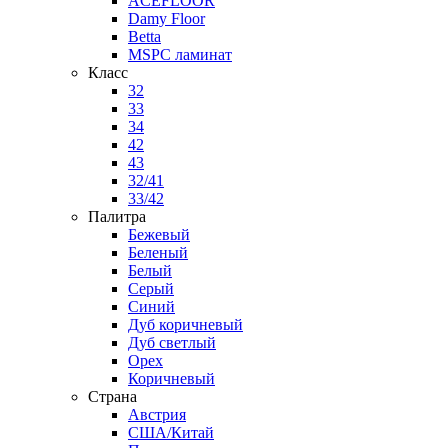
ACEFLOOR
Damy Floor
Betta
MSPC ламинат
Класс
32
33
34
42
43
32/41
33/42
Палитра
Бежевый
Беленый
Белый
Серый
Синий
Дуб коричневый
Дуб светлый
Орех
Коричневый
Страна
Австрия
США/Китай