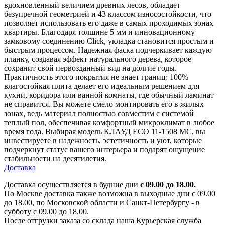
вдохновленный величием древних лесов, обладает
безупречной геометрией и 43 классом износостойкости, что
позволяет использовать его даже в самых проходимых зонах
квартиры. Благодаря толщине 5 мм и инновационному
замковому соединению Click, укладка становится простым и
быстрым процессом. Надежная фаска подчеркивает каждую
планку, создавая эффект натурального дерева, которое
сохранит свой первозданный вид на долгие годы.
Практичность этого покрытия не знает границ: 100%
влагостойкая плита делает его идеальным решением для
кухни, коридора или ванной комнаты, где обычный ламинат
не справится. Вы можете смело монтировать его в жилых
зонах, ведь материал полностью совместим с системой
теплый пол, обеспечивая комфортный микроклимат в любое
время года. Выбирая модель КЛАУД ECO 11-1508 MC, вы
инвестируете в надежность, эстетичность и уют, которые
подчеркнут статус вашего интерьера и подарят ощущение
стабильности на десятилетия.
Доставка
Доставка осуществляется в будние дни
с 09.00 до 18.00.
По Москве доставка также возможна в выходные дни с 09.00
до 18.00, по Московской области и Санкт-Петербургу - в
субботу с 09.00 до 18.00.
После отгрузки заказа со склада наша Курьерская служба