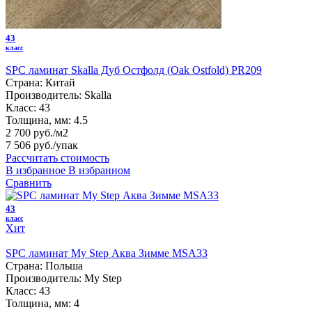
43
класс
SPC ламинат Skalla Дуб Остфолд (Oak Ostfold) PR209
Страна:
Китай
Производитель:
Skalla
Класс:
43
Толщина, мм:
4.5
2 700 руб./м2
7 506 руб.
/упак
Рассчитать стоимость
В избранное
В избранном
Сравнить
43
класс
Хит
SPC ламинат My Step Аква Зимме MSA33
Страна:
Польша
Производитель:
My Step
Класс:
43
Толщина, мм:
4