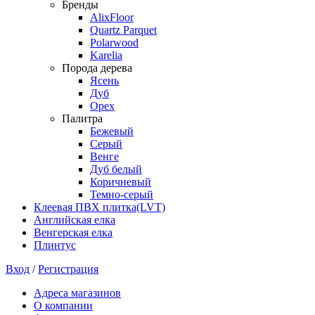
Бренды
AlixFloor
Quartz Parquet
Polarwood
Karelia
Порода дерева
Ясень
Дуб
Орех
Палитра
Бежевый
Серый
Венге
Дуб белый
Коричневый
Темно-серый
Клеевая ПВХ плитка(LVT)
Английская елка
Венгерская елка
Плинтус
Вход
/
Регистрация
Адреса магазинов
О компании