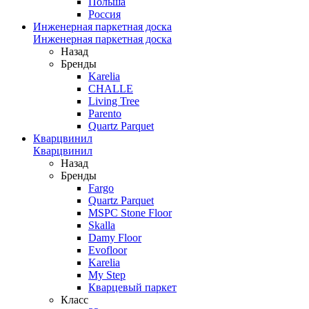
Польша
Россия
Инженерная паркетная доска
Инженерная паркетная доска
Назад
Бренды
Karelia
CHALLE
Living Tree
Parento
Quartz Parquet
Кварцвинил
Кварцвинил
Назад
Бренды
Fargo
Quartz Parquet
MSPC Stone Floor
Skalla
Damy Floor
Evofloor
Karelia
My Step
Кварцевый паркет
Класс