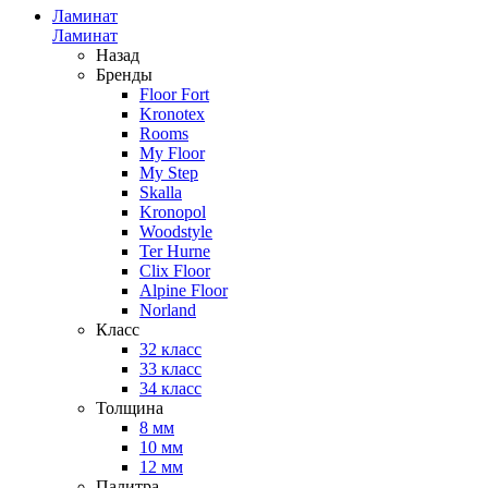
Ламинат
Ламинат
Назад
Бренды
Floor Fort
Kronotex
Rooms
My Floor
My Step
Skalla
Kronopol
Woodstyle
Ter Hurne
Clix Floor
Alpine Floor
Norland
Класс
32 класс
33 класс
34 класс
Толщина
8 мм
10 мм
12 мм
Палитра