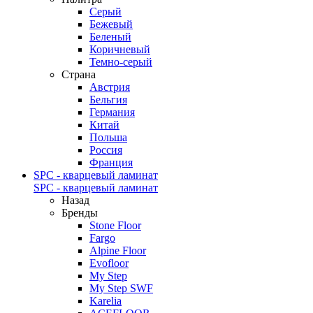
Серый
Бежевый
Беленый
Коричневый
Темно-серый
Страна
Австрия
Бельгия
Германия
Китай
Польша
Россия
Франция
SPC - кварцевый ламинат
SPC - кварцевый ламинат
Назад
Бренды
Stone Floor
Fargo
Alpine Floor
Evofloor
My Step
My Step SWF
Karelia