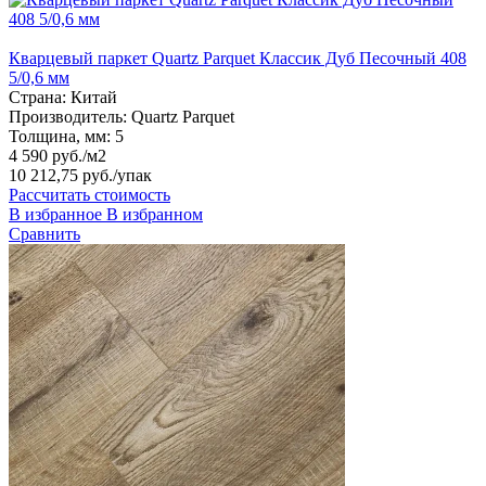
Кварцевый паркет Quartz Parquet Классик Дуб Песочный 408
5/0,6 мм
Страна:
Китай
Производитель:
Quartz Parquet
Толщина, мм:
5
4 590 руб./м2
10 212,75 руб.
/упак
Рассчитать стоимость
В избранное
В избранном
Сравнить