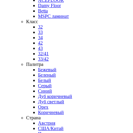
ACEFLOOR
Damy Floor
Betta
MSPC ламинат
Класс
32
33
34
42
43
32/41
33/42
Палитра
Бежевый
Беленый
Белый
Серый
Синий
Дуб коричневый
Дуб светлый
Орех
Коричневый
Страна
Австрия
США/Китай