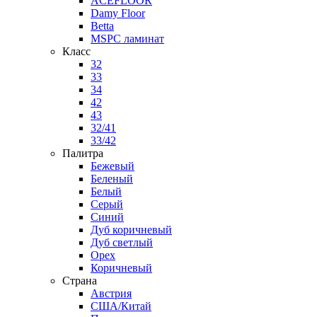
ACEFLOOR
Damy Floor
Betta
MSPC ламинат
Класс
32
33
34
42
43
32/41
33/42
Палитра
Бежевый
Беленый
Белый
Серый
Синий
Дуб коричневый
Дуб светлый
Орех
Коричневый
Страна
Австрия
США/Китай