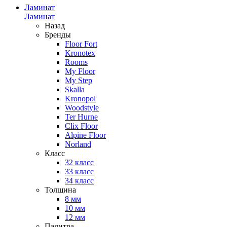
Ламинат
Ламинат
Назад
Бренды
Floor Fort
Kronotex
Rooms
My Floor
My Step
Skalla
Kronopol
Woodstyle
Ter Hurne
Clix Floor
Alpine Floor
Norland
Класс
32 класс
33 класс
34 класс
Толщина
8 мм
10 мм
12 мм
Палитра