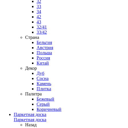
32
33
34
42
43
32/41
33/42
Страна
Бельгия
Австрия
Польша
Россия
Китай
Декор
Дуб
Сосна
Камень
Плитка
Палитра
Бежевый
Серый
Коричневый
Паркетная доска
Паркетная доска
Назад