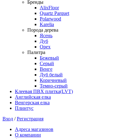
Бренды
AlixFloor
Quartz Parquet
Polarwood
Karelia
Порода дерева
Ясень
Дуб
Орех
Палитра
Бежевый
Серый
Венге
Дуб белый
Коричневый
Темно-серый
Клеевая ПВХ плитка(LVT)
Английская елка
Венгерская елка
Плинтус
Вход
/
Регистрация
Адреса магазинов
О компании