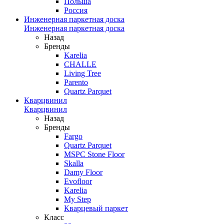
Польша
Россия
Инженерная паркетная доска
Инженерная паркетная доска
Назад
Бренды
Karelia
CHALLE
Living Tree
Parento
Quartz Parquet
Кварцвинил
Кварцвинил
Назад
Бренды
Fargo
Quartz Parquet
MSPC Stone Floor
Skalla
Damy Floor
Evofloor
Karelia
My Step
Кварцевый паркет
Класс