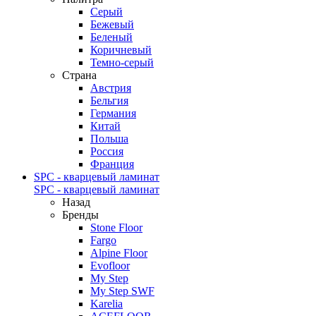
Серый
Бежевый
Беленый
Коричневый
Темно-серый
Страна
Австрия
Бельгия
Германия
Китай
Польша
Россия
Франция
SPC - кварцевый ламинат
SPC - кварцевый ламинат
Назад
Бренды
Stone Floor
Fargo
Alpine Floor
Evofloor
My Step
My Step SWF
Karelia