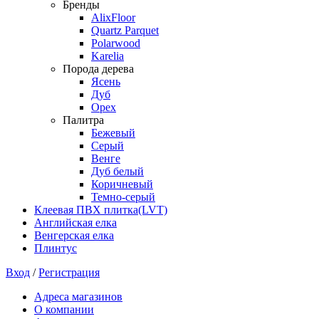
Бренды
AlixFloor
Quartz Parquet
Polarwood
Karelia
Порода дерева
Ясень
Дуб
Орех
Палитра
Бежевый
Серый
Венге
Дуб белый
Коричневый
Темно-серый
Клеевая ПВХ плитка(LVT)
Английская елка
Венгерская елка
Плинтус
Вход
/
Регистрация
Адреса магазинов
О компании