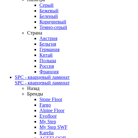
Серый
Бежевый
Беленый
Коричневый
Темно-серый
Страна
Австрия
Бельгия
Германия
Китай
Польша
Россия
Франция
SPC - кварцевый ламинат
SPC - кварцевый ламинат
Назад
Бренды
Stone Floor
Fargo
Alpine Floor
Evofloor
My Step
My Step SWF
Karelia