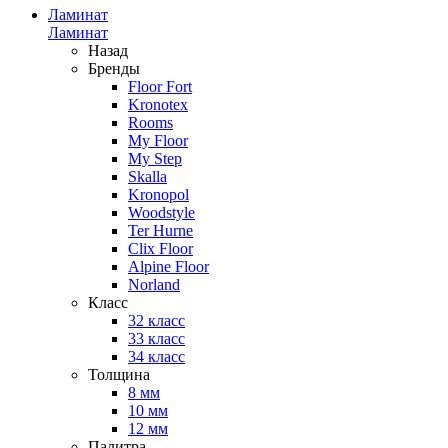
Ламинат
Ламинат
Назад
Бренды
Floor Fort
Kronotex
Rooms
My Floor
My Step
Skalla
Kronopol
Woodstyle
Ter Hurne
Clix Floor
Alpine Floor
Norland
Класс
32 класс
33 класс
34 класс
Толщина
8 мм
10 мм
12 мм
Палитра