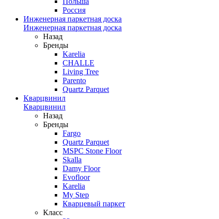
Польша
Россия
Инженерная паркетная доска
Инженерная паркетная доска
Назад
Бренды
Karelia
CHALLE
Living Tree
Parento
Quartz Parquet
Кварцвинил
Кварцвинил
Назад
Бренды
Fargo
Quartz Parquet
MSPC Stone Floor
Skalla
Damy Floor
Evofloor
Karelia
My Step
Кварцевый паркет
Класс