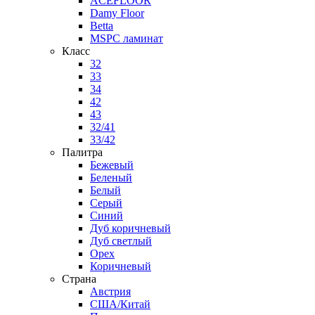
ACEFLOOR
Damy Floor
Betta
MSPC ламинат
Класс
32
33
34
42
43
32/41
33/42
Палитра
Бежевый
Беленый
Белый
Серый
Синий
Дуб коричневый
Дуб светлый
Орех
Коричневый
Страна
Австрия
США/Китай