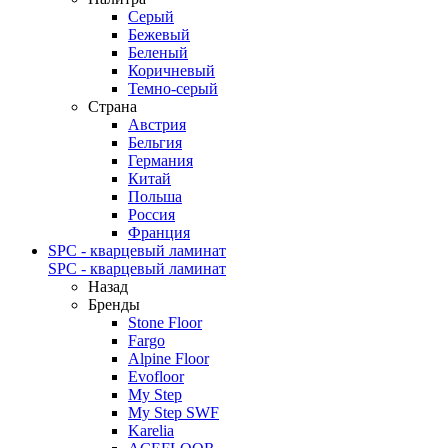
Серый
Бежевый
Беленый
Коричневый
Темно-серый
Страна
Австрия
Бельгия
Германия
Китай
Польша
Россия
Франция
SPC - кварцевый ламинат
SPC - кварцевый ламинат
Назад
Бренды
Stone Floor
Fargo
Alpine Floor
Evofloor
My Step
My Step SWF
Karelia