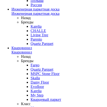
Польша
Россия
Инженерная паркетная доска
Инженерная паркетная доска
Назад
Бренды
Karelia
CHALLE
Living Tree
Parento
Quartz Parquet
Кварцвинил
Кварцвинил
Назад
Бренды
Fargo
Quartz Parquet
MSPC Stone Floor
Skalla
Damy Floor
Evofloor
Karelia
My Step
Кварцевый паркет
Класс