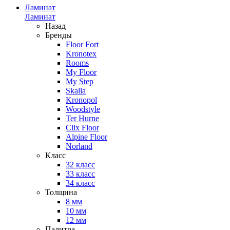
Ламинат
Ламинат
Назад
Бренды
Floor Fort
Kronotex
Rooms
My Floor
My Step
Skalla
Kronopol
Woodstyle
Ter Hurne
Clix Floor
Alpine Floor
Norland
Класс
32 класс
33 класс
34 класс
Толщина
8 мм
10 мм
12 мм
Палитра