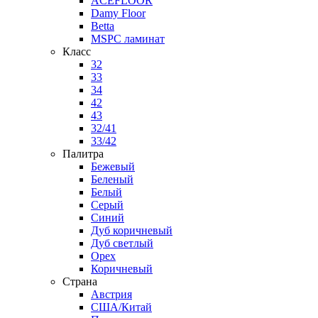
ACEFLOOR
Damy Floor
Betta
MSPC ламинат
Класс
32
33
34
42
43
32/41
33/42
Палитра
Бежевый
Беленый
Белый
Серый
Синий
Дуб коричневый
Дуб светлый
Орех
Коричневый
Страна
Австрия
США/Китай