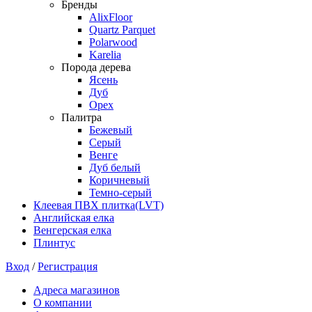
Бренды
AlixFloor
Quartz Parquet
Polarwood
Karelia
Порода дерева
Ясень
Дуб
Орех
Палитра
Бежевый
Серый
Венге
Дуб белый
Коричневый
Темно-серый
Клеевая ПВХ плитка(LVT)
Английская елка
Венгерская елка
Плинтус
Вход
/
Регистрация
Адреса магазинов
О компании