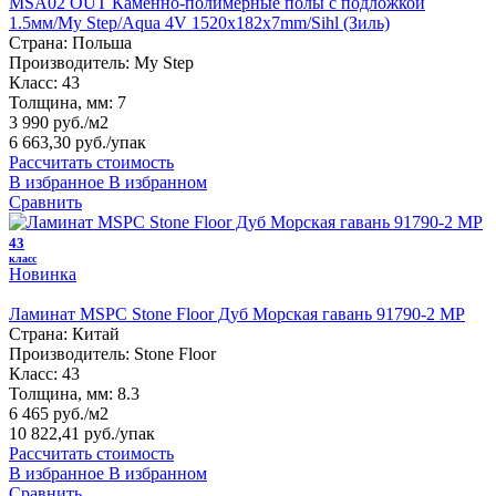
MSA02 OUT Каменно-полимерные полы с подложкой
1.5мм/My Step/Aqua 4V 1520х182х7mm/Sihl (Зиль)
Страна:
Польша
Производитель:
My Step
Класс:
43
Толщина, мм:
7
3 990 руб./м2
6 663,30 руб.
/упак
Рассчитать стоимость
В избранное
В избранном
Сравнить
43
класс
Новинка
Ламинат MSPC Stone Floor Дуб Морская гавань 91790-2 MP
Страна:
Китай
Производитель:
Stone Floor
Класс:
43
Толщина, мм:
8.3
6 465 руб./м2
10 822,41 руб.
/упак
Рассчитать стоимость
В избранное
В избранном
Сравнить