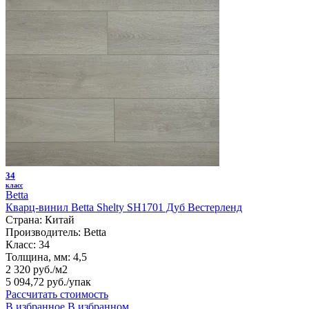
34
класс
Betta
Кварц-винил Betta Shelty SH1701 Дуб Вестерленд
Страна:
Китай
Производитель:
Betta
Класс:
34
Толщина, мм:
4,5
2 320 руб./м2
5 094,72 руб.
/упак
Рассчитать стоимость
В избранное
В избранном